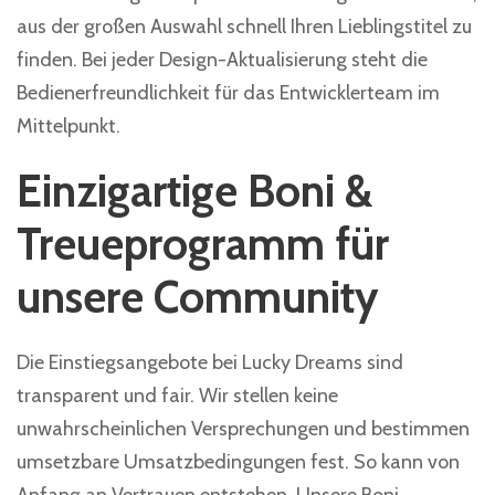
aus der großen Auswahl schnell Ihren Lieblingstitel zu
finden. Bei jeder Design-Aktualisierung steht die
Bedienerfreundlichkeit für das Entwicklerteam im
Mittelpunkt.
Einzigartige Boni &
Treueprogramm für
unsere Community
Die Einstiegsangebote bei Lucky Dreams sind
transparent und fair. Wir stellen keine
unwahrscheinlichen Versprechungen und bestimmen
umsetzbare Umsatzbedingungen fest. So kann von