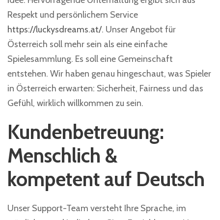
Idee: Hervorragende Unterhaltung ergibt sich aus
Respekt und persönlichem Service
https://luckysdreams.at/
. Unser Angebot für
Österreich soll mehr sein als eine einfache
Spielesammlung. Es soll eine Gemeinschaft
entstehen. Wir haben genau hingeschaut, was Spieler
in Österreich erwarten: Sicherheit, Fairness und das
Gefühl, wirklich willkommen zu sein.
Kundenbetreuung:
Menschlich &
kompetent auf Deutsch
Unser Support-Team versteht Ihre Sprache, im