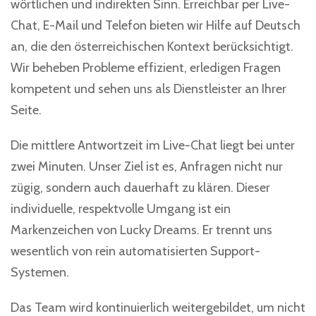
wörtlichen und indirekten Sinn. Erreichbar per Live-
Chat, E-Mail und Telefon bieten wir Hilfe auf Deutsch
an, die den österreichischen Kontext berücksichtigt.
Wir beheben Probleme effizient, erledigen Fragen
kompetent und sehen uns als Dienstleister an Ihrer
Seite.
Die mittlere Antwortzeit im Live-Chat liegt bei unter
zwei Minuten. Unser Ziel ist es, Anfragen nicht nur
zügig, sondern auch dauerhaft zu klären. Dieser
individuelle, respektvolle Umgang ist ein
Markenzeichen von Lucky Dreams. Er trennt uns
wesentlich von rein automatisierten Support-
Systemen.
Das Team wird kontinuierlich weitergebildet, um nicht