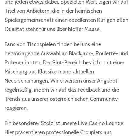
und jeden etwas dabei. Speziellen Wert legen wir auf
Titel von Anbietern, die in der heimischen
Spielergemeinschaft einen exzellenten Ruf genießen.
Qualität steht für uns über bloßer Masse.
Fans von Tischspielen finden bei uns eine
hervorragende Auswahl an Blackjack-, Roulette- und
Pokervarianten. Der Slot-Bereich besticht mit einer
Mischung aus Klassikern und aktuellen
Neuerscheinungen. Wir erweitern unser Angebot
regelmäßig, indem wir auf das Feedback und die
Trends aus unserer österreichischen Community
reagieren.
Ein besonderer Stolz ist unsere Live Casino Lounge.
Hier präsentieren professionelle Croupiers aus