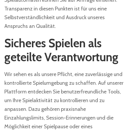
Spielautomaten können Sie auf Anfrage einsehen.
Transparenz in diesen Punkten ist für uns eine
Selbstverständlichkeit und Ausdruck unseres
Anspruchs an Qualität.
Sicheres Spielen als
geteilte Verantwortung
Wir sehen es als unsere Pflicht, eine zuverlässige und
kontrollierte Spielumgebung zu schaffen. Auf unserer
Plattform entdecken Sie benutzerfreundliche Tools,
um Ihre Spielaktivität zu kontrollieren und zu
anpassen. Dazu gehören praxisnahe
Einzahlungslimits, Session-Erinnerungen und die
Möglichkeit einer Spielpause oder eines