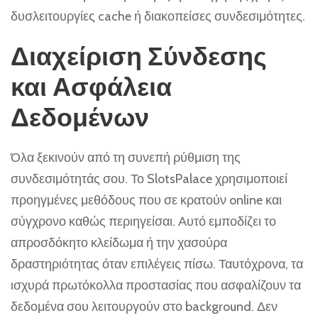
δυσλειτουργίες cache ή διακοπείσες συνδεσιμότητες.
Διαχείριση Σύνδεσης
και Ασφάλεια
Δεδομένων
Όλα ξεκινούν από τη συνεπή ρύθμιση της
συνδεσιμότητάς σου. Το SlotsPalace χρησιμοποιεί
προηγμένες μεθόδους που σε κρατούν online και
σύγχρονο καθώς περιηγείσαι. Αυτό εμποδίζει το
απροσδόκητο κλείδωμα ή την χασούρα
δραστηριότητας όταν επιλέγεις πίσω. Ταυτόχρονα, τα
ισχυρά πρωτόκολλα προστασίας που ασφαλίζουν τα
δεδομένα σου λειτουργούν στο background. Δεν