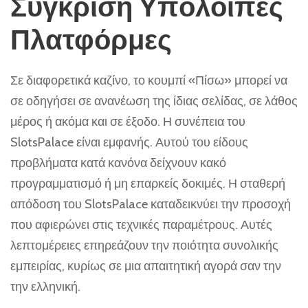
Σύγκριση Υπόλοιπες
Πλατφόρμες
Σε διαφορετικά καζίνο, το κουμπί «Πίσω» μπορεί να
σε οδηγήσει σε ανανέωση της ίδιας σελίδας, σε λάθος
μέρος ή ακόμα και σε έξοδο. Η συνέπεια του
SlotsPalace είναι εμφανής. Αυτού του είδους
προβλήματα κατά κανόνα δείχνουν κακό
προγραμματισμό ή μη επαρκείς δοκιμές. Η σταθερή
απόδοση του SlotsPalace καταδεικνύει την προσοχή
που αφιερώνει στις τεχνικές παραμέτρους. Αυτές
λεπτομέρειες επηρεάζουν την ποιότητα συνολικής
εμπειρίας, κυρίως σε μια απαιτητική αγορά σαν την
την ελληνική.