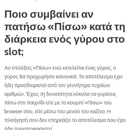
Ποιο συμβαίνει αν
πατήσω «Πίσω» κατά τη
διάρκεια ενός γύρου στο
slot;
Αν επιλέξεις «Πίσω» ενώ εκτελείται ένας γύρος, ο
γύρος θα προχωρήσει κανονικά. Το αποτέλεσμα έχει
ήδη προσδιοριστεί από τον γεννήτηρα τυχαίων
αριθμών. Έχεις τη δυνατότητα εύκολα να γυρίσεις
πίσω στο παιχνίδι είτε με το κουμπί «Πίσω» του
browser σου, είτε μέσω του μενού του καζίνο. Η
πλοήγησή σου δεν επηρεάζει το αποτέλεσμα που έχει
ήδη προαποφασιστεί.