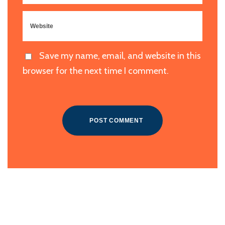
Save my name, email, and website in this
browser for the next time I comment.