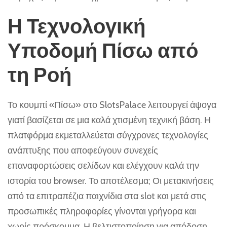
Η Τεχνολογική
Υποδομή Πίσω από
τη Ροή
Το κουμπί «Πίσω» στο SlotsPalace λειτουργεί άψογα
γιατί βασίζεται σε μια καλά χτισμένη τεχνική βάση. Η
πλατφόρμα εκμεταλλεύεται σύγχρονες τεχνολογίες
ανάπτυξης που αποφεύγουν συνεχείς
επαναφορτώσεις σελίδων και ελέγχουν καλά την
ιστορία του browser. Το αποτέλεσμα; Οι μετακινήσεις
από τα επιτραπέζια παιχνίδια στα slot και μετά στις
προσωπικές πληροφορίες γίνονται γρήγορα και
χωρίς πρόσκομμα. Η βελτιστοποίηση για απόδοση