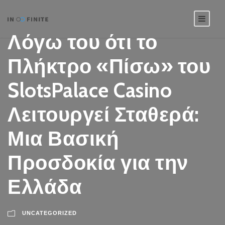
Λόγω του ότι το
Πλήκτρο «Πίσω» του
SlotsPalace Casino
Λειτουργεί Σταθερά:
Μια Βασική
Προσδοκία για την
Ελλάδα
UNCATEGORIZED