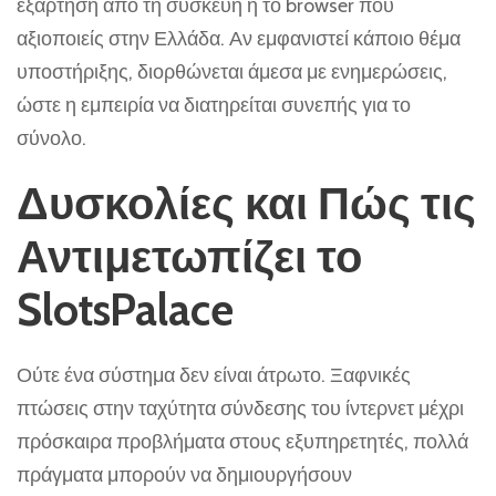
εξάρτηση από τη συσκευή ή το browser που
αξιοποιείς στην Ελλάδα. Αν εμφανιστεί κάποιο θέμα
υποστήριξης, διορθώνεται άμεσα με ενημερώσεις,
ώστε η εμπειρία να διατηρείται συνεπής για το
σύνολο.
Δυσκολίες και Πώς τις
Αντιμετωπίζει το
SlotsPalace
Ούτε ένα σύστημα δεν είναι άτρωτο. Ξαφνικές
πτώσεις στην ταχύτητα σύνδεσης του ίντερνετ μέχρι
πρόσκαιρα προβλήματα στους εξυπηρετητές, πολλά
πράγματα μπορούν να δημιουργήσουν