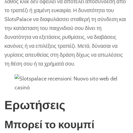
λάθος κλικ δεν οφείλει να αποτελεί αποσύνδεση από
το τραπέζι ή χαμένη ευκαιρία. Η δυνατότητα του
SlotsPalace να διαφυλάσσει σταθερή τη σύνδεση και
την κατάσταση του παιχνιδιού σου δίνει τη
δυνατότητα να εξετάσεις ρυθμίσεις, να διαβάσεις
κανόνες ή να επιλέξεις τραπέζι. Μετά, δύνασαι να
γυρίσεις απευθείας στη δράση δίχως να απωλέσεις
τη θέση σου ή τα χρήματά σου.
Ερωτήσεις
Μπορεί το κουμπί