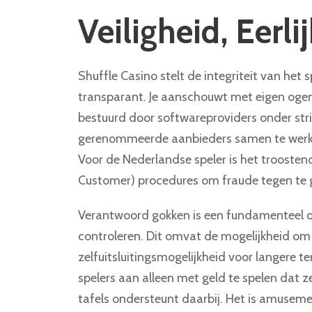
Veiligheid, Eerl
Shuffle Casino stelt de integriteit van het 
transparant. Je aanschouwt met eigen oge
bestuurd door softwareproviders onder stri
gerenommeerde aanbieders samen te werken
Voor de Nederlandse speler is het troostend
Customer) procedures om fraude tegen te g
Verantwoord gokken is een fundamenteel on
controleren. Dit omvat de mogelijkheid om st
zelfuitsluitingsmogelijkheid voor langere 
spelers aan alleen met geld te spelen dat z
tafels ondersteunt daarbij. Het is amusem