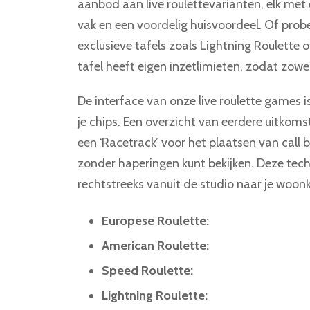
aanbod aan live roulettevarianten, elk met 
vak en een voordelig huisvoordeel. Of pro
exclusieve tafels zoals Lightning Roulette 
tafel heeft eigen inzetlimieten, zodat zowel
De interface van onze live roulette games 
je chips. Een overzicht van eerdere uitkomst
een ‘Racetrack’ voor het plaatsen van call 
zonder haperingen kunt bekijken. Deze tech
rechtstreeks vanuit de studio naar je woon
Europese Roulette:
American Roulette:
Speed Roulette:
Lightning Roulette: