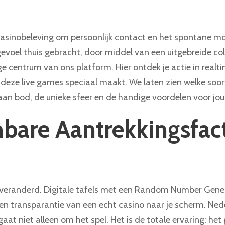
 casinobeleving om persoonlijk contact en het spontane 
oel thuis gebracht, door middel van een uitgebreide collec
ige centrum van ons platform. Hier ontdek je actie in rea
t deze live games speciaal maakt. We laten zien welke soort
an bod, de unieke sfeer en de handige voordelen voor jou
are Aantrekkingsfact
veranderd. Digitale tafels met een Random Number Genera
 en transparantie van een echt casino naar je scherm. Nede
gaat niet alleen om het spel. Het is de totale ervaring: he