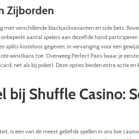
n Zijborden
ng met verschillende blackjackvarianten en side bets. Bov
n onbeperkt aantal spelers aan dezelfde hand participeren v
en splits kosteloos gegeven, in vervanging voor een gewijzi
te winstkans toe. Overweeg Perfect Pairs (waar je eerste
card, net als bij poker). Deze opties bieden extra actie 
l bij Shuffle Casino: 
teit, is een van de meest geliefde spellen in ons live casin