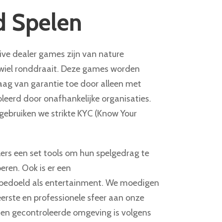
rd Spelen
 live dealer games zijn van nature
ewiel ronddraait. Deze games worden
aag van garantie toe door alleen met
erd door onafhankelijke organisaties.
 gebruiken we strikte KYC (Know Your
rs een set tools om hun spelgedrag te
eren. Ook is er een
jn bedoeld als entertainment. We moedigen
eerste en professionele sfeer aan onze
 en gecontroleerde omgeving is volgens