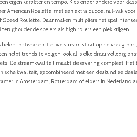
een eigen karakter en tempo. Kies onder andere voor klass
beer American Roulette, met een extra dubbel nul-vak voo
of Speed Roulette. Daar maken multipliers het spel intense
 terughoudende spelers als high rollers een plek krijgen.
is helder ontworpen. De live stream staat op de voorgrond
en helpt trends te volgen, ook al is elke draai volledig on
bets. De streamkwaliteit maakt de ervaring compleet. Het b
nische kwaliteit, gecombineerd met een deskundige dealer
kamer in Amsterdam, Rotterdam of elders in Nederland arr