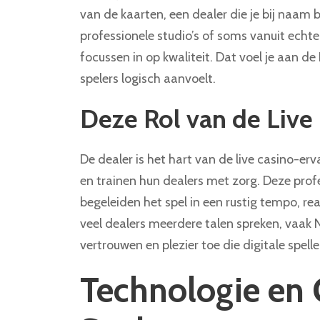
van de kaarten, een dealer die je bij naam
professionele studio’s of soms vanuit echt
focussen in op kwaliteit. Dat voel je aan 
spelers logisch aanvoelt.
Deze Rol van de Live
De dealer is het hart van de live casino-e
en trainen hun dealers met zorg. Deze profes
begeleiden het spel in een rustig tempo, re
veel dealers meerdere talen spreken, vaak 
vertrouwen en plezier toe die digitale spell
Technologie en 