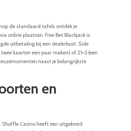
enop de standaard tafels ontdek je
ia online plaatsen. Free Bet Blackjack is
gde uitbetaling bij een dealerbust. Side
 twee kaarten een paar maken) of 21+3 (een
en keuzemomenten naast je belangrijkste
Soorten en
o. Shuffle Casino heeft een uitgebreid