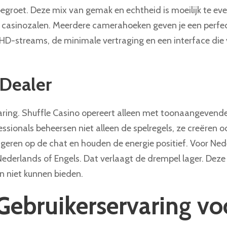
 begroet. Deze mix van gemak en echtheid is moeilijk te 
e casinozalen. Meerdere camerahoeken geven je een perfect
de HD-streams, de minimale vertraging en een interface di
 Dealer
rvaring. Shuffle Casino opereert alleen met toonaangevend
sionals beheersen niet alleen de spelregels, ze creëren ook
ageren op de chat en houden de energie positief. Voor Ned
Nederlands of Engels. Dat verlaagt de drempel lager. Deze 
en niet kunnen bieden.
Gebruikerservaring vo