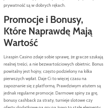
prywatność są w dobrych rękach.
Promocje i Bonusy,
Które Naprawdę Mają
Wartość
Liraspin Casino zdaje sobie sprawę, że gracze szukają
realnej treści, a nie bezwartościowych obietnic. Bonus
powitalny jest hojny, często podzielony na kilka
pierwszych wpłat. Daje Ci to więcej czasu na
zapoznanie się z platformą. Prawdziwym atutem są
jednak regularne promocje. Darmowe spiny za grę,
bonusy cashback za straty, turnieje slotowe czy
oferty dodatkowe na gry na żywo to stałe elementy