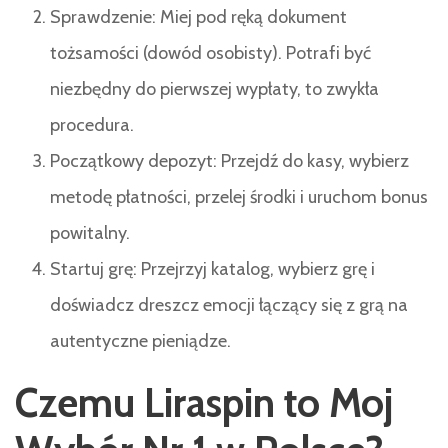
Sprawdzenie: Miej pod ręką dokument
tożsamości (dowód osobisty). Potrafi być
niezbędny do pierwszej wypłaty, to zwykła
procedura.
Początkowy depozyt: Przejdź do kasy, wybierz
metodę płatności, przelej środki i uruchom bonus
powitalny.
Startuj grę: Przejrzyj katalog, wybierz grę i
doświadcz dreszcz emocji łączący się z grą na
autentyczne pieniądze.
Czemu Liraspin to Moj