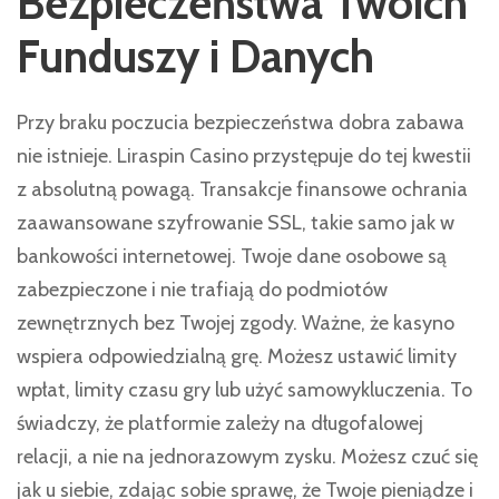
Bezpieczeństwa Twoich
Funduszy i Danych
Przy braku poczucia bezpieczeństwa dobra zabawa
nie istnieje. Liraspin Casino przystępuje do tej kwestii
z absolutną powagą. Transakcje finansowe ochrania
zaawansowane szyfrowanie SSL, takie samo jak w
bankowości internetowej. Twoje dane osobowe są
zabezpieczone i nie trafiają do podmiotów
zewnętrznych bez Twojej zgody. Ważne, że kasyno
wspiera odpowiedzialną grę. Możesz ustawić limity
wpłat, limity czasu gry lub użyć samowykluczenia. To
świadczy, że platformie zależy na długofalowej
relacji, a nie na jednorazowym zysku. Możesz czuć się
jak u siebie, zdając sobie sprawę, że Twoje pieniądze i