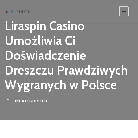
Liraspin Casino
Umożliwia Ci
Doświadczenie
Dreszczu Prawdziwych
Wygranych w Polsce
UNCATEGORIZED