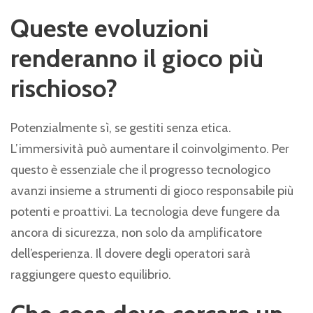
Queste evoluzioni
renderanno il gioco più
rischioso?
Potenzialmente sì, se gestiti senza etica.
L’immersività può aumentare il coinvolgimento. Per
questo è essenziale che il progresso tecnologico
avanzi insieme a strumenti di gioco responsabile più
potenti e proattivi. La tecnologia deve fungere da
ancora di sicurezza, non solo da amplificatore
dell’esperienza. Il dovere degli operatori sarà
raggiungere questo equilibrio.