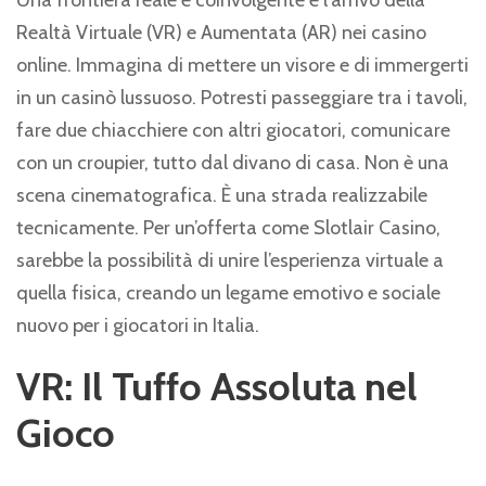
Una frontiera reale e coinvolgente è l’arrivo della
Realtà Virtuale (VR) e Aumentata (AR) nei casino
online. Immagina di mettere un visore e di immergerti
in un casinò lussuoso. Potresti passeggiare tra i tavoli,
fare due chiacchiere con altri giocatori, comunicare
con un croupier, tutto dal divano di casa. Non è una
scena cinematografica. È una strada realizzabile
tecnicamente. Per un’offerta come Slotlair Casino,
sarebbe la possibilità di unire l’esperienza virtuale a
quella fisica, creando un legame emotivo e sociale
nuovo per i giocatori in Italia.
VR: Il Tuffo Assoluta nel
Gioco