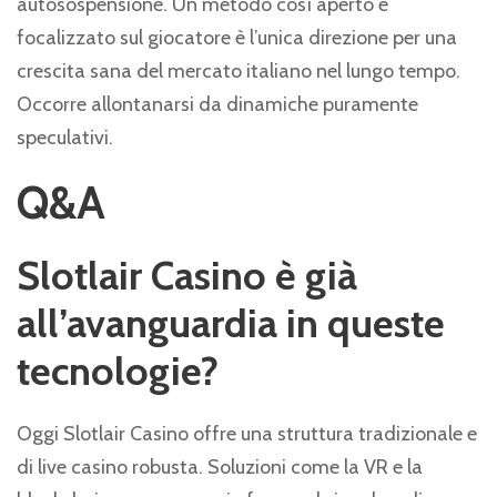
autosospensione. Un metodo così aperto e
focalizzato sul giocatore è l’unica direzione per una
crescita sana del mercato italiano nel lungo tempo.
Occorre allontanarsi da dinamiche puramente
speculativi.
Q&A
Slotlair Casino è già
all’avanguardia in queste
tecnologie?
Oggi Slotlair Casino offre una struttura tradizionale e
di live casino robusta. Soluzioni come la VR e la