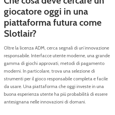
Che cosa deve cercare un
giocatore oggi in una
piattaforma futura come
Slotlair?
Oltre la licenza ADM, cerca segnali di un’innovazione
responsabile. Interfacce utente moderne, una grande
gamma di giochi approvati, metodi di pagamento
moderni. In particolare, trova una selezione di
strumenti per il gioco responsabile completa e facile
da usare. Una piattaforma che oggi investe in una
buona esperienza utente ha più probabilità di essere
antesignana nelle innovazioni di domani.