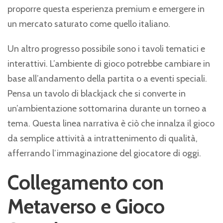
proporre questa esperienza premium e emergere in
un mercato saturato come quello italiano.
Un altro progresso possibile sono i tavoli tematici e
interattivi. L’ambiente di gioco potrebbe cambiare in
base all’andamento della partita o a eventi speciali.
Pensa un tavolo di blackjack che si converte in
un’ambientazione sottomarina durante un torneo a
tema. Questa linea narrativa è ciò che innalza il gioco
da semplice attività a intrattenimento di qualità,
afferrando l’immaginazione del giocatore di oggi.
Collegamento con
Metaverso e Gioco