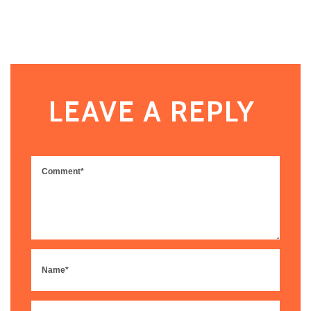
LEAVE A REPLY