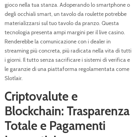
gioco nella tua stanza. Adoperando lo smartphone o
degli occhiali smart, un tavolo da roulette potrebbe
materializzarsi sul tuo tavolo da pranzo. Questa
tecnologia presenta ampi margini per il live casino.
Renderebbe la comunicazione con i dealer in
streaming più concreta, più radicata nella vita di tutti
i giorni. Il tutto senza sacrificare i sistemi di verifica e
le garanzie di una piattaforma regolamentata come
Slotlair.
Criptovalute e
Blockchain: Trasparenza
Totale e Pagamenti