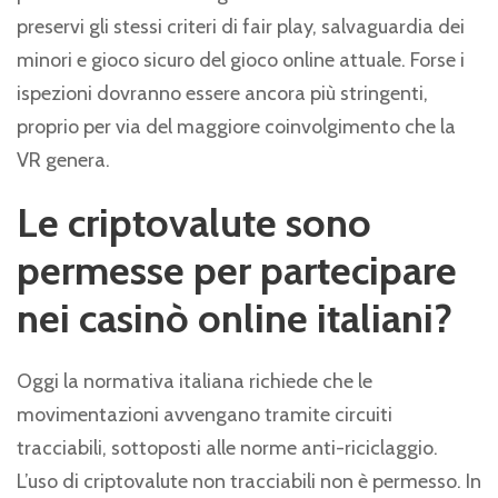
preservi gli stessi criteri di fair play, salvaguardia dei
minori e gioco sicuro del gioco online attuale. Forse i
ispezioni dovranno essere ancora più stringenti,
proprio per via del maggiore coinvolgimento che la
VR genera.
Le criptovalute sono
permesse per partecipare
nei casinò online italiani?
Oggi la normativa italiana richiede che le
movimentazioni avvengano tramite circuiti
tracciabili, sottoposti alle norme anti-riciclaggio.
L’uso di criptovalute non tracciabili non è permesso. In