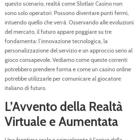
questo scenario, realtà come Slotlair Casino non
sono solo operatori. Possono diventare punti fermi,
intuendo quello che verrà. Osservando alle evoluzioni
del mercato, il futuro appare poggiare su tre
fondamenta: l’innovazione tecnologica, la
personalizzazione del servizio e un approccio serio al
gioco consapevole. Vediamo come queste correnti
potrebbero prendere forma e come un casino online
potrebbe utilizzarle per comunicare al giocatore
italiano di futuro.
L’Avvento della Realtà
Virtuale e Aumentata