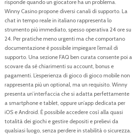
risponde quando un giocatore ha un problema.
Winny Casino propone diversi canali di supporto. La
chat in tempo reale in italiano rappresenta lo
strumento più immediato, spesso operativa 24 ore su
24. Per pratiche meno urgenti ma che comportano
documentazione è possibile impiegare l’email di
supporto. Una sezione FAQ ben curata consente poi a
scovare da sé chiarimenti su account, bonus e
pagamenti. L’esperienza di gioco di gioco mobile non
rappresenta più un optional, ma un requisito. Winny
presenta un’interfaccia che si adatta perfettamente
a smartphone e tablet, oppure un’app dedicata per
iOS e Android. È possibile accedere così alla quasi
totalità dei giochi e gestire depositi e prelievi da
qualsiasi luogo, senza perdere in stabilità o sicurezza.