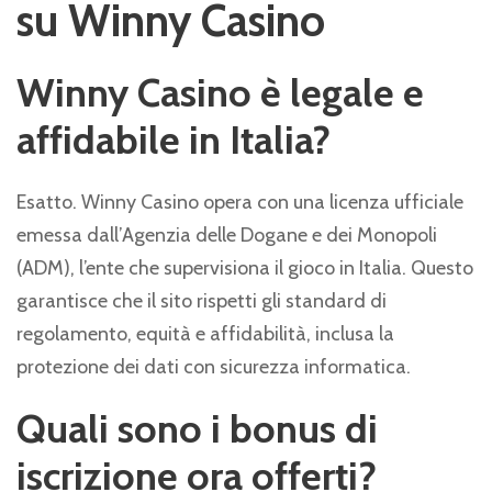
su Winny Casino
Winny Casino è legale e
affidabile in Italia?
Esatto. Winny Casino opera con una licenza ufficiale
emessa dall’Agenzia delle Dogane e dei Monopoli
(ADM), l’ente che supervisiona il gioco in Italia. Questo
garantisce che il sito rispetti gli standard di
regolamento, equità e affidabilità, inclusa la
protezione dei dati con sicurezza informatica.
Quali sono i bonus di
iscrizione ora offerti?