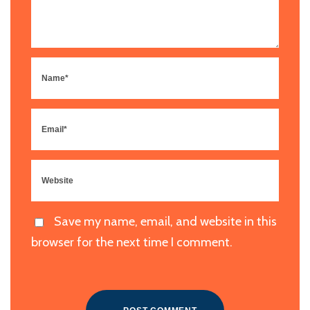
Save my name, email, and website in this
browser for the next time I comment.