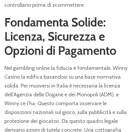
controllano prima di scommettere.
Fondamenta Solide:
Licenza, Sicurezza e
Opzioni di Pagamento
Nel gambling online la fiducia è fondamentale. Winny
Casino la edifica basandosi su una base normativa
solida. Per muoversi in Italia è necessaria la licenza
dell’Agenzia delle Dogane e dei Monopoli (ADM), e
Winny ce l’ha. Questo comporta osservare le
disposizioni nazionali sul gioco, sulla pubblicità e sulla
protezione dei giocatori. Da questo quadro legale
derivano azioni di tutela concrete. Una crittografia