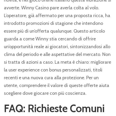
novità, e nel gioco online italiano questa vibrazione si
avverte. Winny Casino pare averla colta al volo.
L’operatore, già affermato per una proposta ricca, ha
introdotto promozioni di stagione che intendono
essere più di un’offerta qualunque. Questo articolo
guarda a come Winny stia cercando di offrire
un’opportunità reale ai giocatori, sintonizzandosi allo
clima del periodo e alle aspettative del mercato. Non
si tratta di azioni a caso. La meta è chiaro: migliorare
la user experience con bonus personalizzati, titoli
recenti e una nuova cura alla protezione. Per un
utente, comprendere il valore di queste offerte aiuta
scegliere dove giocare con più coscienza.
FAQ: Richieste Comuni