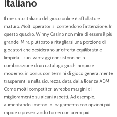
Italiano
Il mercato italiano del gioco online è affollato e
maturo. Molti operatori si contendono l’attenzione. In
questo quadro, Winny Casino non mira di essere il più
grande. Mira piuttosto a ritagliarsi una porzione di
giocatori che desiderano un’offerta equilibrata e
limpida. I suoi vantaggi consistono nella
combinazione di un catalogo giochi ampio e
moderno, in bonus con termini di gioco generalmente
trasparenti e nella sicurezza data dalla licenza ADM.
Come molti competitor, avrebbe margini di
miglioramento su alcuni aspetti. Ad esempio,
aumentando i metodi di pagamento con opzioni più
rapide o presentando tornei con premi più