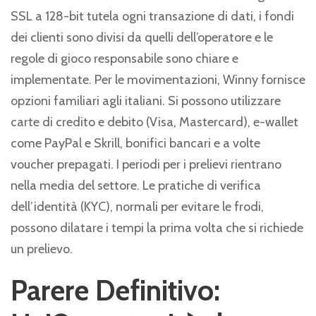
SSL a 128-bit tutela ogni transazione di dati, i fondi
dei clienti sono divisi da quelli dell’operatore e le
regole di gioco responsabile sono chiare e
implementate. Per le movimentazioni, Winny fornisce
opzioni familiari agli italiani. Si possono utilizzare
carte di credito e debito (Visa, Mastercard), e-wallet
come PayPal e Skrill, bonifici bancari e a volte
voucher prepagati. I periodi per i prelievi rientrano
nella media del settore. Le pratiche di verifica
dell’identità (KYC), normali per evitare le frodi,
possono dilatare i tempi la prima volta che si richiede
un prelievo.
Parere Definitivo: