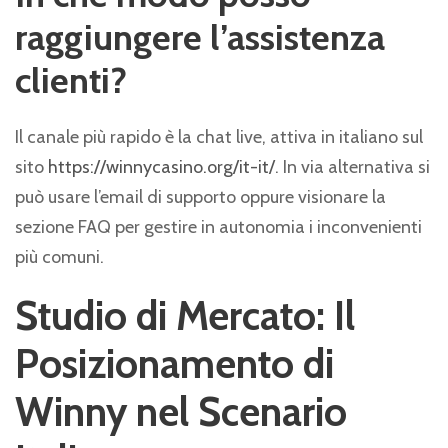
raggiungere l’assistenza
clienti?
Il canale più rapido è la chat live, attiva in italiano sul
sito
https://winnycasino.org/it-it/
. In via alternativa si
può usare l’email di supporto oppure visionare la
sezione FAQ per gestire in autonomia i inconvenienti
più comuni.
Studio di Mercato: Il
Posizionamento di
Winny nel Scenario