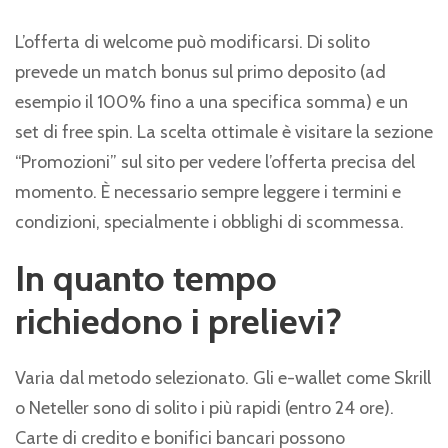
L’offerta di welcome può modificarsi. Di solito
prevede un match bonus sul primo deposito (ad
esempio il 100% fino a una specifica somma) e un
set di free spin. La scelta ottimale è visitare la sezione
“Promozioni” sul sito per vedere l’offerta precisa del
momento. È necessario sempre leggere i termini e
condizioni, specialmente i obblighi di scommessa.
In quanto tempo
richiedono i prelievi?
Varia dal metodo selezionato. Gli e-wallet come Skrill
o Neteller sono di solito i più rapidi (entro 24 ore).
Carte di credito e bonifici bancari possono