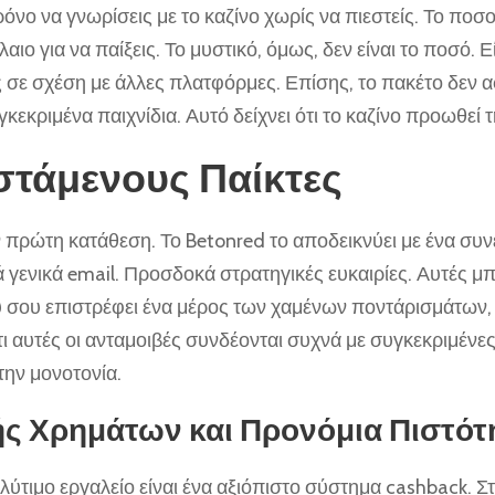
χρόνο να γνωρίσεις με το καζίνο χωρίς να πιεστείς. Το πο
ο για να παίξεις. Το μυστικό, όμως, δεν είναι το ποσό. Ε
ς σε σχέση με άλλες πλατφόρμες. Επίσης, το πακέτο δεν
εκριμένα παιχνίδια. Αυτό δείχνει ότι το καζίνο προωθεί τ
στάμενους Παίκτες
ν πρώτη κατάθεση. Το Betonred το αποδεικνύει με ένα συ
ενικά email. Προσδοκά στρατηγικές ευκαιρίες. Αυτές μπο
υ σου επιστρέφει ένα μέρος των χαμένων ποντάρισμάτων,
 ότι αυτές οι ανταμοιβές συνδέονται συχνά με συγκεκριμέν
την μονοτονία.
 Χρημάτων και Προνόμια Πιστότ
πολύτιμο εργαλείο είναι ένα αξιόπιστο σύστημα cashback. Σ