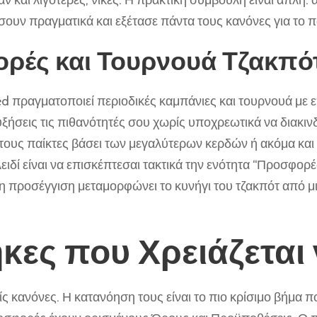
έσουν πραγματικά και εξέτασε πάντα τους κανόνες για το π
ρές και Τουρνουά Τζακπό
red πραγματοποιεί περιοδικές καμπάνιες και τουρνουά με 
 αυξήσεις τις πιθανότητές σου χωρίς υποχρεωτικά να διακ
τους παίκτες βάσει των μεγαλύτερων κερδών ή ακόμα και
ιδί είναι να επισκέπτεσαι τακτικά την ενότητα “Προσφορές
η προσέγγιση μεταμορφώνει το κυνήγι του τζακπότ από μι
κες που Χρειάζεται
 κανόνες. Η κατανόηση τους είναι το πιο κρίσιμο βήμα που