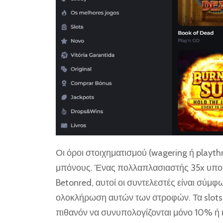
Οι όροι στοιχηματισμού (wagering ή playth
μπόνους. Ένας πολλαπλασιαστής 35x υποδη
Betonred, αυτοί οι συντελεστές είναι σύμφ
ολοκλήρωση αυτών των στροφών. Τα slots 
πιθανόν να συνυπολογίζονται μόνο 10% ή κα