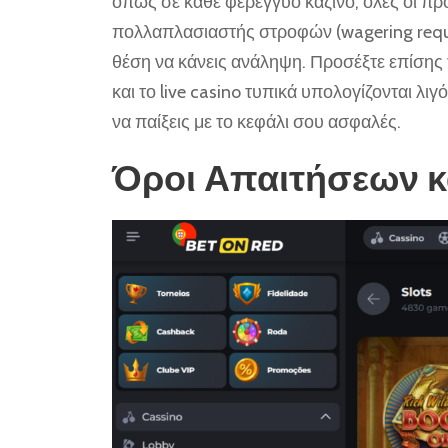
όπως σε κάθε φερέγγυο καζίνο, όλες οι π
πολλαπλασιαστής στροφών (wagering requi
θέση να κάνεις ανάληψη. Προσέξτε επίσης 
και το live casino τυπικά υπολογίζονται λ
να παίξεις με το κεφάλι σου ασφαλές.
Όροι Απαιτήσεων κ