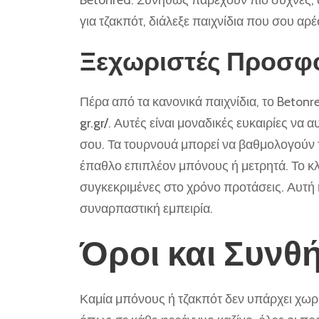
για τζακπότ, διάλεξε παιχνίδια που σου αρ
Ξεχωριστές Προσφο
Πέρα από τα κανονικά παιχνίδια, το Beton
gr.gr/
. Αυτές είναι μοναδικές ευκαιρίες να
σου. Τα τουρνουά μπορεί να βαθμολογούν 
έπαθλο επιπλέον μπόνους ή μετρητά. Το κλε
συγκεκριμένες στο χρόνο προτάσεις. Αυτή 
συναρπαστική εμπειρία.
Όροι και Συνθή
Καμία μπόνους ή τζακπότ δεν υπάρχει χωρίς