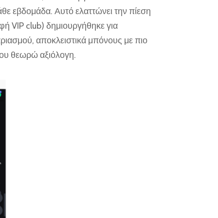
άθε εβδομάδα. Αυτό ελαττώνει την πίεση
φή VIP club) δημιουργήθηκε για
ριασμού, αποκλειστικά μπόνους με πιο
που θεωρώ αξιόλογη.