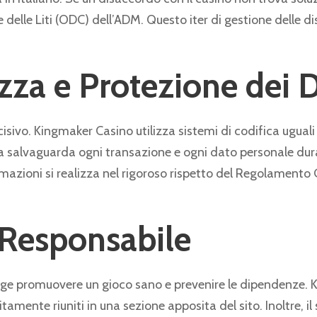
 delle Liti (ODC) dell’ADM. Questo iter di gestione delle d
zza e Protezione dei D
sivo. Kingmaker Casino utilizza sistemi di codifica uguali a
a salvaguarda ogni transazione e ogni dato personale dur
formazioni si realizza nel rigoroso rispetto del Regolament
 Responsabile
e promuovere un gioco sano e prevenire le dipendenze. Ki
itamente riuniti in una sezione apposita del sito. Inoltre, 