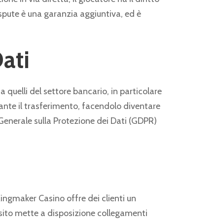
ispute è una garanzia aggiuntiva, ed è
ati
 quelli del settore bancario, in particolare
ante il trasferimento, facendolo diventare
o Generale sulla Protezione dei Dati (GDPR)
ngmaker Casino offre dei clienti un
il sito mette a disposizione collegamenti