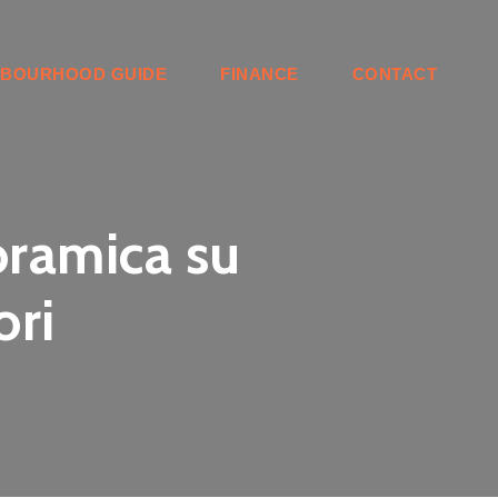
HBOURHOOD GUIDE
FINANCE
CONTACT
oramica su
ori