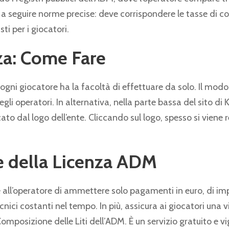
 seguire norme precise: deve corrispondere le tasse di co
sti per i giocatori.
za: Come Fare
gni giocatore ha la facoltà di effettuare da solo. Il modo pi
li operatori. In alternativa, nella parte bassa del sito di 
to dal logo dell’ente. Cliccando sul logo, spesso si viene 
he della Licenza ADM
e all’operatore di ammettere solo pagamenti in euro, di im
ecnici costanti nel tempo. In più, assicura ai giocatori una 
omposizione delle Liti dell’ADM. È un servizio gratuito e vi