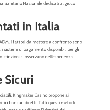
ema Sanitario Nazionale dedicati al gioco
ti in Italia
a ADM. I fattori da mettere a confronto sono
, i sistemi di pagamento disponibili per gli
 distinzioni si osservano nell’esperienza
 Sicuri
cciabili. Kingmaker Casino propone ai
ifici bancari diretti. Tutti questi metodi