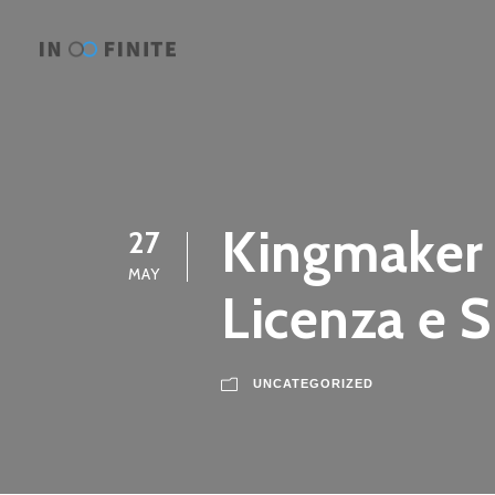
Kingmaker C
27
MAY
Licenza e S
UNCATEGORIZED