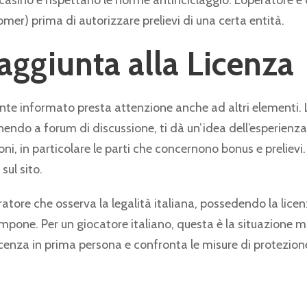
casino e rispettano le norme antiriciclaggio. L’operatore è o
er) prima di autorizzare prelievi di una certa entità.
aggiunta alla Licenza
te informato presta attenzione anche ad altri elementi. L
endo a forum di discussione, ti dà un’idea dell’esperienz
i, in particolare le parti che concernono bonus e prelievi. I
 sul sito.
tore che osserva la legalità italiana, possedendo la lice
mpone. Per un giocatore italiano, questa è la situazione m
 licenza in prima persona e confronta le misure di protezion