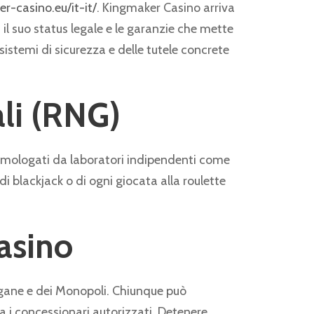
r-casino.eu/it-it/
. Kingmaker Casino arriva
il suo status legale e le garanzie che mette
sistemi di sicurezza e delle tutele concrete
ali (RNG)
omologati da laboratori indipendenti come
i blackjack o di ogni giocata alla roulette
asino
Dogane e dei Monopoli. Chiunque può
a i concessionari autorizzati. Detenere