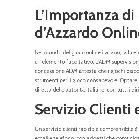
L’Importanza di
d’Azzardo Onlin
Nel mondo del gioco online italiano, la lic
un elemento facoltativo. L’ADM supervisiona
concessione ADM attesta che i giochi dispon
strumenti per il gioco consapevole. Optare 
diretta delle autorità italiane, con tutti i di
Servizio Clienti
Un servizio clienti rapido e comprensibile è
email e telefono, con addetti che comunica in