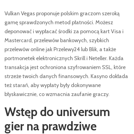
Vulkan Vegas proponuje polskim graczom szeroką
gamę sprawdzonych metod płatności. Możesz
deponować i wypłacać środki za pomocą kart Visa i
Mastercard, przelewów bankowych, szybkich
przelewów online jak Przelewy24 lub Blik, a także
portmonetek elektronicznych Skrill i Neteller. Każda
transakcja jest ochroniona szyfrowaniem SSL, które
strzeże twoich danych finansowych. Kasyno dokłada
też starań, aby wypłaty były dokonywane
błyskawicznie, co wzmacnia zaufanie graczy.
Wstęp do universum
gier na prawdziwe