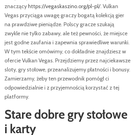
znaczący
https://vegaskaszino.org/pl-pl/
. Vulkan
Vegas przyciąga uwagę graczy bogatą kolekcją gier
na prawdziwe pieniądze. Polscy gracze szukają
zwykle nie tylko zabawy, ale też pewności, że miejsce
jest godne zaufania i zapewnia sprawiedliwe warunki.
W tym tekście omówimy, co dokładnie znajdziesz w
ofercie Vulkan Vegas. Przejdziemy przez najciekawsze
sloty, gry stołowe, przeanalizujemy płatności i bonusy.
Zamierzamy, żeby ten przewodnik pomógł ci
odpowiedzialnie i z przyjemnością korzystać z tej
platformy.
Stare dobre gry stołowe
i karty