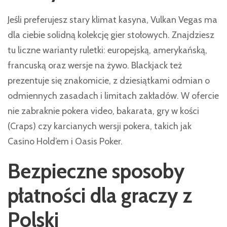
Jeśli preferujesz stary klimat kasyna, Vulkan Vegas ma
dla ciebie solidną kolekcję gier stołowych. Znajdziesz
tu liczne warianty ruletki: europejską, amerykańską,
francuską oraz wersje na żywo. Blackjack też
prezentuje się znakomicie, z dziesiątkami odmian o
odmiennych zasadach i limitach zakładów. W ofercie
nie zabraknie pokera video, bakarata, gry w kości
(Craps) czy karcianych wersji pokera, takich jak
Casino Hold’em i Oasis Poker.
Bezpieczne sposoby
płatności dla graczy z
Polski