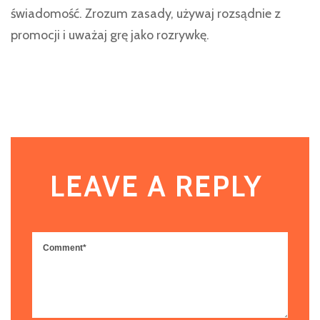
świadomość. Zrozum zasady, używaj rozsądnie z
promocji i uważaj grę jako rozrywkę.
LEAVE A REPLY