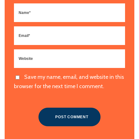
Save my name, email, and website in this
browser for the next time I comment.