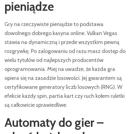
pieniądze
Gry na rzeczywiste pieniądze to podstawa
dowolnego dobrego kasyna online. Vulkan Vegas
stawia na dynamiczną i przede wszystkim pewną
rozgrywkę. Po zalogowaniu od razu masz dostęp do
wielu tytułów od najlepszych producentów
oprogramowania. Miej na uwadze, że każda gra
opiera się na zasadzie losowości. Jej gwarantem są
certyfikowane generatory liczb losowych (RNG). W
efekcie każdy spin, partia kart czy ruch kołem ruletki
są całkowicie sprawiedliwe.
Automaty do gier –