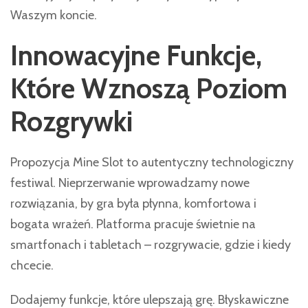
Waszym koncie.
Innowacyjne Funkcje,
Które Wznoszą Poziom
Rozgrywki
Propozycja Mine Slot to autentyczny technologiczny
festiwal. Nieprzerwanie wprowadzamy nowe
rozwiązania, by gra była płynna, komfortowa i
bogata wrażeń. Platforma pracuje świetnie na
smartfonach i tabletach – rozgrywacie, gdzie i kiedy
chcecie.
Dodajemy funkcje, które ulepszają grę. Błyskawiczne