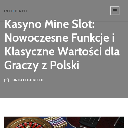
Kasyno Mine Slot:
Nowoczesne Funkcje i
Klasyczne Wartości dla
Graczy z Polski
UNCATEGORIZED