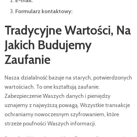
E-mail:
Formularz kontaktowy:
Tradycyjne Wartości, Na
Jakich Budujemy
Zaufanie
Nasza działalność bazuje na starych, potwierdzonych
wartościach. To one kształtują zaufanie.
Zabezpieczenie Waszych danych i pieniędzy
uznajemy z najwyższą powagą. Wszystkie transakcje
ochraniamy nowoczesnym szyfrowaniem, które
strzeże poufności Waszych informacji.