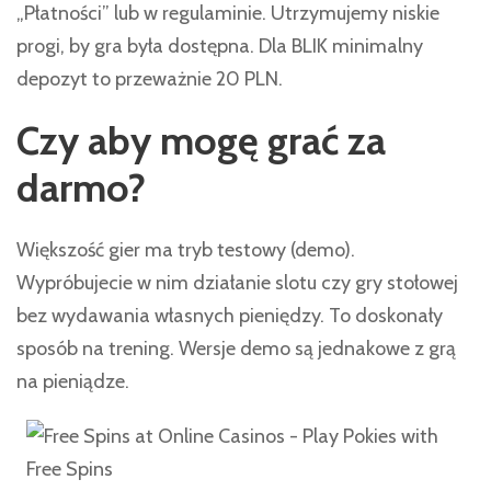
„Płatności” lub w regulaminie. Utrzymujemy niskie
progi, by gra była dostępna. Dla BLIK minimalny
depozyt to przeważnie 20 PLN.
Czy aby mogę grać za
darmo?
Większość gier ma tryb testowy (demo).
Wypróbujecie w nim działanie slotu czy gry stołowej
bez wydawania własnych pieniędzy. To doskonały
sposób na trening. Wersje demo są jednakowe z grą
na pieniądze.