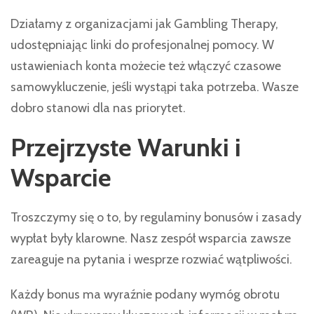
Działamy z organizacjami jak Gambling Therapy,
udostępniając linki do profesjonalnej pomocy. W
ustawieniach konta możecie też włączyć czasowe
samowykluczenie, jeśli wystąpi taka potrzeba. Wasze
dobro stanowi dla nas priorytet.
Przejrzyste Warunki i
Wsparcie
Troszczymy się o to, by regulaminy bonusów i zasady
wypłat były klarowne. Nasz zespół wsparcia zawsze
zareaguje na pytania i wesprze rozwiać wątpliwości.
Każdy bonus ma wyraźnie podany wymóg obrotu