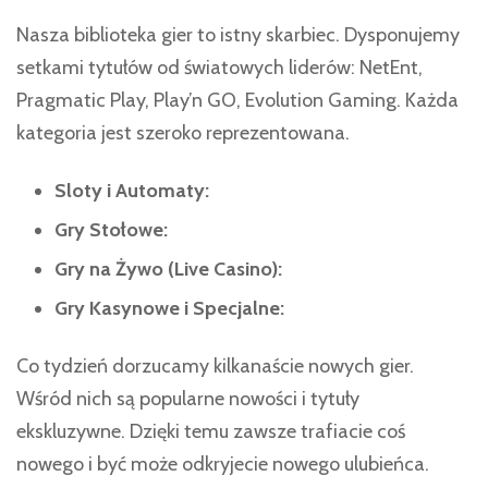
Nasza biblioteka gier to istny skarbiec. Dysponujemy
setkami tytułów od światowych liderów: NetEnt,
Pragmatic Play, Play’n GO, Evolution Gaming. Każda
kategoria jest szeroko reprezentowana.
Sloty i Automaty:
Gry Stołowe:
Gry na Żywo (Live Casino):
Gry Kasynowe i Specjalne:
Co tydzień dorzucamy kilkanaście nowych gier.
Wśród nich są popularne nowości i tytuły
ekskluzywne. Dzięki temu zawsze trafiacie coś
nowego i być może odkryjecie nowego ulubieńca.