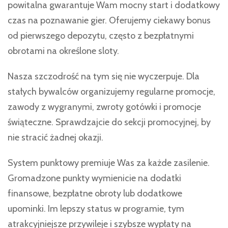
powitalna gwarantuje Wam mocny start i dodatkowy
czas na poznawanie gier. Oferujemy ciekawy bonus
od pierwszego depozytu, często z bezpłatnymi
obrotami na określone sloty.
Nasza szczodrość na tym się nie wyczerpuje. Dla
stałych bywalców organizujemy regularne promocje,
zawody z wygranymi, zwroty gotówki i promocje
świąteczne. Sprawdzajcie do sekcji promocyjnej, by
nie stracić żadnej okazji.
System punktowy premiuje Was za każde zasilenie.
Gromadzone punkty wymienicie na dodatki
finansowe, bezpłatne obroty lub dodatkowe
upominki. Im lepszy status w programie, tym
atrakcyjniejsze przywileje i szybsze wypłaty na