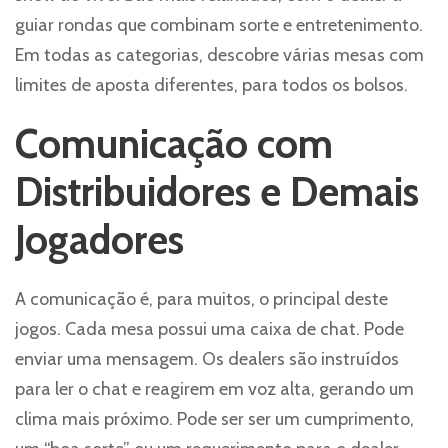
guiar rondas que combinam sorte e entretenimento.
Em todas as categorias, descobre várias mesas com
limites de aposta diferentes, para todos os bolsos.
Comunicação com
Distribuidores e Demais
Jogadores
A comunicação é, para muitos, o principal deste
jogos. Cada mesa possui uma caixa de chat. Pode
enviar uma mensagem. Os dealers são instruídos
para ler o chat e reagirem em voz alta, gerando um
clima mais próximo. Pode ser ser um cumprimento,