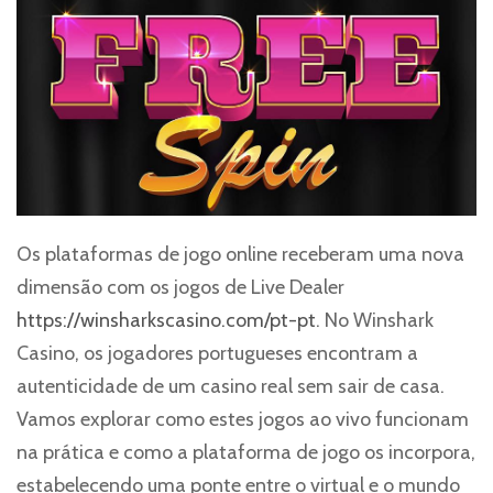
Os plataformas de jogo online receberam uma nova
dimensão com os jogos de Live Dealer
https://winsharkscasino.com/pt-pt
. No Winshark
Casino, os jogadores portugueses encontram a
autenticidade de um casino real sem sair de casa.
Vamos explorar como estes jogos ao vivo funcionam
na prática e como a plataforma de jogo os incorpora,
estabelecendo uma ponte entre o virtual e o mundo