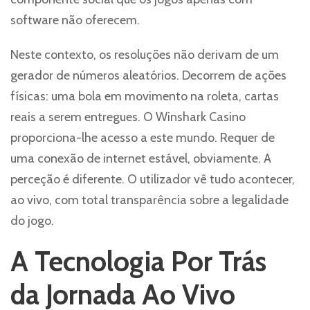
software não oferecem.
Neste contexto, os resoluções não derivam de um
gerador de números aleatórios. Decorrem de ações
físicas: uma bola em movimento na roleta, cartas
reais a serem entregues. O Winshark Casino
proporciona-lhe acesso a este mundo. Requer de
uma conexão de internet estável, obviamente. A
perceção é diferente. O utilizador vê tudo acontecer,
ao vivo, com total transparência sobre a legalidade
do jogo.
A Tecnologia Por Trás
da Jornada Ao Vivo