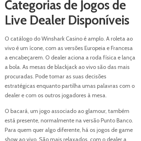
Categorias de Jogos de
Live Dealer Disponíveis
O catálogo do Winshark Casino é amplo. A roleta ao
vivo é um ícone, com as versões Europeia e Francesa
a encabeçarem. O dealer aciona a roda física e lança
a bola. As mesas de blackjack ao vivo são das mais
procuradas. Pode tomar as suas decisões
estratégicas enquanto partilha umas palavras com o
dealer e com os outros jogadores à mesa.
O bacará, um jogo associado ao glamour, também
está presente, normalmente na versão Punto Banco.
Para quem quer algo diferente, há os jogos de game
show ao vivo. São mais relaxados, com o dealer a