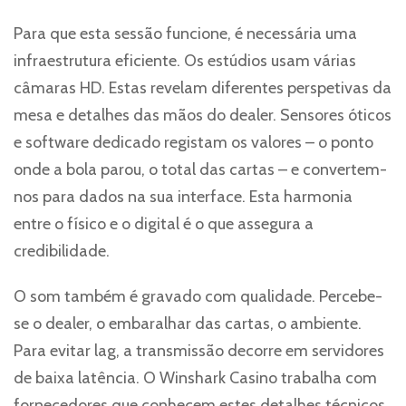
Para que esta sessão funcione, é necessária uma
infraestrutura eficiente. Os estúdios usam várias
câmaras HD. Estas revelam diferentes perspetivas da
mesa e detalhes das mãos do dealer. Sensores óticos
e software dedicado registam os valores – o ponto
onde a bola parou, o total das cartas – e convertem-
nos para dados na sua interface. Esta harmonia
entre o físico e o digital é o que assegura a
credibilidade.
O som também é gravado com qualidade. Percebe-
se o dealer, o embaralhar das cartas, o ambiente.
Para evitar lag, a transmissão decorre em servidores
de baixa latência. O Winshark Casino trabalha com
fornecedores que conhecem estes detalhes técnicos.