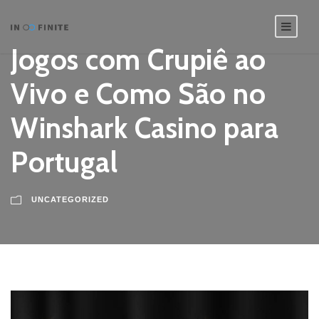
Jogos com Crupiê ao
Vivo e Como São no
Winshark Casino para
Portugal
UNCATEGORIZED