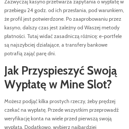
Zazwyczaj kasyno przetwarza zapytania o wypłatę w
przebiegu 24 godz. od ich przesłania, pod warunkiem,
że profil jest potwierdzone. Po zaaprobowaniu przez
kasyno, dalszy czas jest zależny od Waszej metody
płatności. Tutaj widać zasadniczą różnicę: e-portfele
są najszybciej działające, a transfery bankowe
potrafią zająć parę dni.
Jak Przyspieszyć Swoją
Wypłatę w Mine Slot?
Możesz podjąć kilka prostych rzeczy, żeby prędzej
czekać na wypłatę. Przede wszystkim przeprowadź
weryfikację konta na wiele przed pierwszą swoją
wypłatą. Dodatkowo, wybierz najbardziej