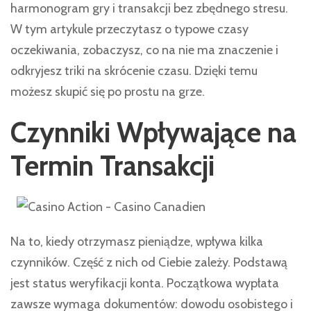
harmonogram gry i transakcji bez zbędnego stresu.
W tym artykule przeczytasz o typowe czasy
oczekiwania, zobaczysz, co na nie ma znaczenie i
odkryjesz triki na skrócenie czasu. Dzięki temu
możesz skupić się po prostu na grze.
Czynniki Wpływające na
Termin Transakcji
Na to, kiedy otrzymasz pieniądze, wpływa kilka
czynników. Część z nich od Ciebie zależy. Podstawą
jest status weryfikacji konta. Początkowa wypłata
zawsze wymaga dokumentów: dowodu osobistego i