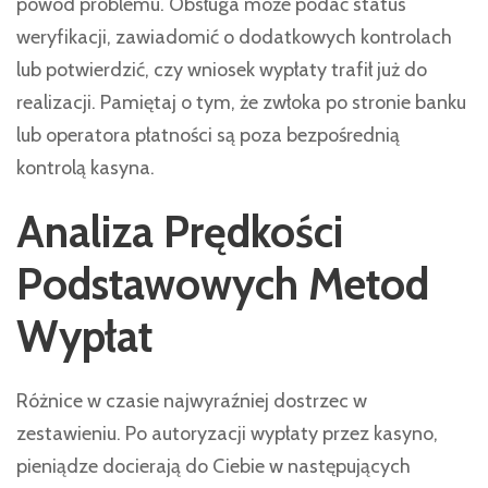
powód problemu. Obsługa może podać status
weryfikacji, zawiadomić o dodatkowych kontrolach
lub potwierdzić, czy wniosek wypłaty trafił już do
realizacji. Pamiętaj o tym, że zwłoka po stronie banku
lub operatora płatności są poza bezpośrednią
kontrolą kasyna.
Analiza Prędkości
Podstawowych Metod
Wypłat
Różnice w czasie najwyraźniej dostrzec w
zestawieniu. Po autoryzacji wypłaty przez kasyno,
pieniądze docierają do Ciebie w następujących