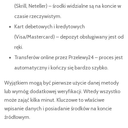
(Skrill, Neteller) – środki widzialne są na koncie w
czasie rzeczywistym.
Kart debetowych i kredytowych
(Visa/Mastercard) – depozyt obsługiwany jest od
ręki.
Transferów online przez Przelewy24 – proces jest
automatyczny i kończy się bardzo szybko.
Wyjątkiem mogą być pierwsze użycie danej metody
lub wymóg dodatkowej weryfikacji. Wtedy wszystko
może zająć kilka minut. Kluczowe to właściwe
wpisanie danych i posiadanie środków na koncie
źródłowym.