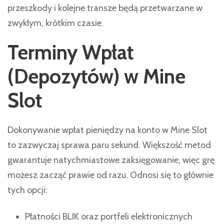
przeszkody i kolejne transze będą przetwarzane w
zwykłym, krótkim czasie.
Terminy Wpłat
(Depozytów) w Mine
Slot
Dokonywanie wpłat pieniędzy na konto w Mine Slot
to zazwyczaj sprawa paru sekund. Większość metod
gwarantuje natychmiastowe zaksięgowanie, więc grę
możesz zacząć prawie od razu. Odnosi się to głównie
tych opcji:
Płatności BLIK oraz portfeli elektronicznych