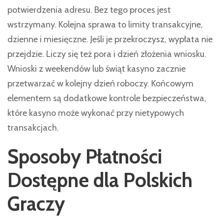
potwierdzenia adresu. Bez tego proces jest
wstrzymany. Kolejna sprawa to limity transakcyjne,
dzienne i miesięczne. Jeśli je przekroczysz, wypłata nie
przejdzie. Liczy się też pora i dzień złożenia wniosku.
Wnioski z weekendów lub świąt kasyno zacznie
przetwarzać w kolejny dzień roboczy. Końcowym
elementem są dodatkowe kontrole bezpieczeństwa,
które kasyno może wykonać przy nietypowych
transakcjach.
Sposoby Płatności
Dostępne dla Polskich
Graczy