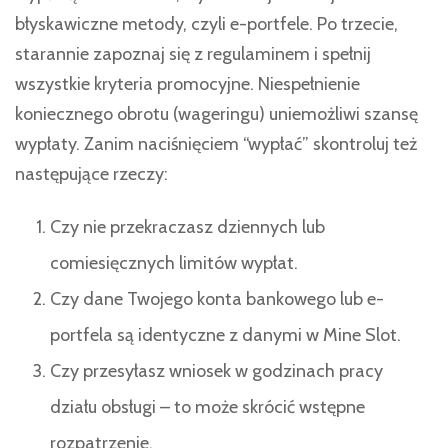
błyskawiczne metody, czyli e-portfele. Po trzecie,
starannie zapoznaj się z regulaminem i spełnij
wszystkie kryteria promocyjne. Niespełnienie
koniecznego obrotu (wageringu) uniemożliwi szansę
wypłaty. Zanim naciśnięciem “wypłać” skontroluj też
następujące rzeczy:
Czy nie przekraczasz dziennych lub
comiesięcznych limitów wypłat.
Czy dane Twojego konta bankowego lub e-
portfela są identyczne z danymi w Mine Slot.
Czy przesyłasz wniosek w godzinach pracy
działu obsługi – to może skrócić wstępne
rozpatrzenie.