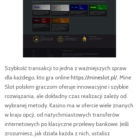
Szybkość transakcji to jedna z ważniejszych spraw
dla każdego, kto gra online
https://mineslot.pl/
. Mine
Slot polskim graczom oferuje innowacyjne i szybkie
rozwiązania, ale dokładny czas realizacji zależy od
wybranej metody. Kasino ma w ofercie wiele znanych
w kraju opcji, od natychmiastowych transferów
internetowych po klasyczne przelewy bankowe. Jeśli
zrozumiesz, jak działa każda z nich, ustalisz