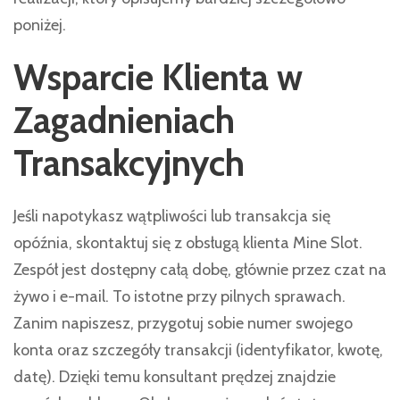
poniżej.
Wsparcie Klienta w
Zagadnieniach
Transakcyjnych
Jeśli napotykasz wątpliwości lub transakcja się
opóźnia, skontaktuj się z obsługą klienta Mine Slot.
Zespół jest dostępny całą dobę, głównie przez czat na
żywo i e-mail. To istotne przy pilnych sprawach.
Zanim napiszesz, przygotuj sobie numer swojego
konta oraz szczegóły transakcji (identyfikator, kwotę,
datę). Dzięki temu konsultant prędzej znajdzie