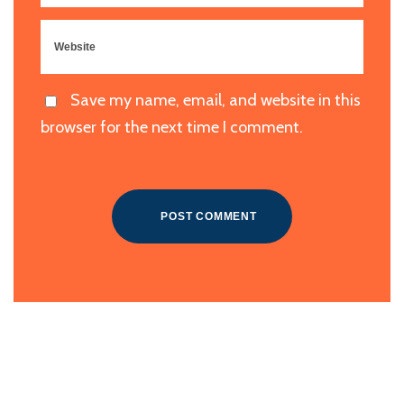
Save my name, email, and website in this
browser for the next time I comment.