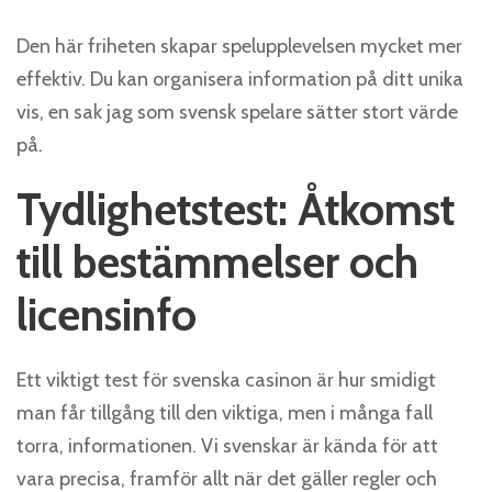
Den här friheten skapar spelupplevelsen mycket mer
effektiv. Du kan organisera information på ditt unika
vis, en sak jag som svensk spelare sätter stort värde
på.
Tydlighetstest: Åtkomst
till bestämmelser och
licensinfo
Ett viktigt test för svenska casinon är hur smidigt
man får tillgång till den viktiga, men i många fall
torra, informationen. Vi svenskar är kända för att
vara precisa, framför allt när det gäller regler och