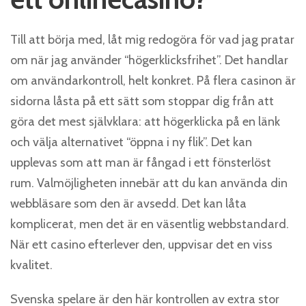
Till att börja med, låt mig redogöra för vad jag pratar
om när jag använder “högerklicksfrihet”. Det handlar
om användarkontroll, helt konkret. På flera casinon är
sidorna låsta på ett sätt som stoppar dig från att
göra det mest självklara: att högerklicka på en länk
och välja alternativet “öppna i ny flik”. Det kan
upplevas som att man är fångad i ett fönsterlöst
rum. Valmöjligheten innebär att du kan använda din
webbläsare som den är avsedd. Det kan låta
komplicerat, men det är en väsentlig webbstandard.
När ett casino efterlever den, uppvisar det en viss
kvalitet.
Svenska spelare är den här kontrollen av extra stor