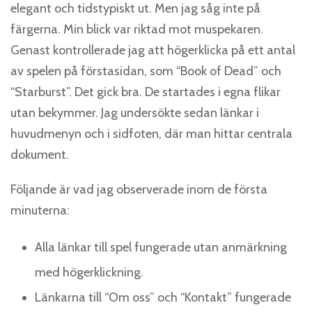
elegant och tidstypiskt ut. Men jag såg inte på
färgerna. Min blick var riktad mot muspekaren.
Genast kontrollerade jag att högerklicka på ett antal
av spelen på förstasidan, som “Book of Dead” och
“Starburst”. Det gick bra. De startades i egna flikar
utan bekymmer. Jag undersökte sedan länkar i
huvudmenyn och i sidfoten, där man hittar centrala
dokument.
Följande är vad jag observerade inom de första
minuterna:
Alla länkar till spel fungerade utan anmärkning
med högerklickning.
Länkarna till “Om oss” och “Kontakt” fungerade