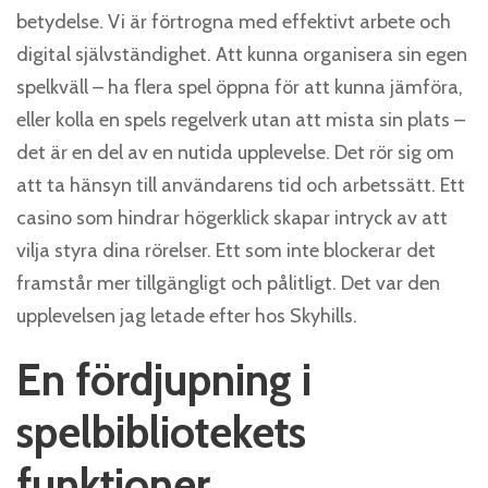
betydelse. Vi är förtrogna med effektivt arbete och
digital självständighet. Att kunna organisera sin egen
spelkväll – ha flera spel öppna för att kunna jämföra,
eller kolla en spels regelverk utan att mista sin plats –
det är en del av en nutida upplevelse. Det rör sig om
att ta hänsyn till användarens tid och arbetssätt. Ett
casino som hindrar högerklick skapar intryck av att
vilja styra dina rörelser. Ett som inte blockerar det
framstår mer tillgängligt och pålitligt. Det var den
upplevelsen jag letade efter hos Skyhills.
En fördjupning i
spelbibliotekets
funktioner