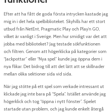
Efter att ha fått de goda första intrycken kastade jag
mig in i det hela spelbiblioteket. Skyhills har ett stort
utbud från NetEnt, Pragmatic Play och Play’n GO,
vilket är vanligt i Sverige. Men hur smidigt var det att
jobba med biblioteket? Jag testade sökfunktionen
och filtren. Genom att högerklicka på kategorier som
“Jackpottar” eller “Nya spel” kunde jag öppna dem i
nya flikar. Det bidrog till att det lätt att se skillnader
mellan olika sektioner sida vid sida.
När jag stötte på ett spel som verkade intressant ut
klickade jag inte bara på “Spela”. Istället använde jag
högerklick och tog “öppna i nytt fönster”. Spelet
startade utan problem, och jag kunde enkelt återgå