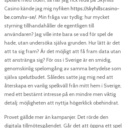
spelare med tiden, så när jag fick reda på Skyhills
Casino kände jag mig nyfiken
https://skyhillscasino-
be.com/sv-se/
. Min fråga var tydlig: hur mycket
styrning tillhandahåller de egentligen till
användaren? Jag ville inte bara se vad för spel de
hade, utan undersöka själva grunden. Hur lätt är det
att ta sig fram? Är det möjligt att få fram data utan
att anstränga sig? För oss i Sverige är en smidig,
genomskinlig spelomgång av samma betydelse som
själva spelutbudet. Således satte jag mig ned att
återskapa en vanlig spelkväll från mitt hem i Sverige,
med ett bestämt intresse på en mindre men viktig
detalj: möjligheten att nyttja högerklick obehindrat.
Provet gällde mer än kampanjer. Det rörde den
digitala tillmötesgåendet. Går det att öppna ett spel