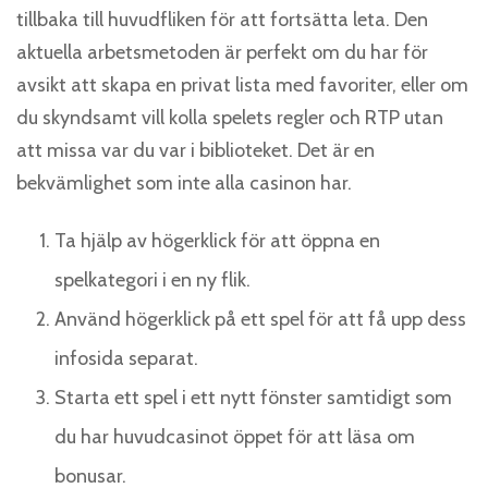
tillbaka till huvudfliken för att fortsätta leta. Den
aktuella arbetsmetoden är perfekt om du har för
avsikt att skapa en privat lista med favoriter, eller om
du skyndsamt vill kolla spelets regler och RTP utan
att missa var du var i biblioteket. Det är en
bekvämlighet som inte alla casinon har.
Ta hjälp av högerklick för att öppna en
spelkategori i en ny flik.
Använd högerklick på ett spel för att få upp dess
infosida separat.
Starta ett spel i ett nytt fönster samtidigt som
du har huvudcasinot öppet för att läsa om
bonusar.