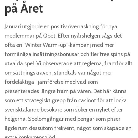
på Året
Januari utgjorde en positiv överraskning för nya
medlemmar på Qbet. Efter nyårshelgen sågs det
ofta en “Winter Warm-up”-kampanj med mer
förmånliga insättningsbonusar och fler free spins på
utvalda spel. Vi observerade att reglerna, framför allt
omsättningskraven, stundtals var något mer
fördelaktiga i jämförelse med vad som
presenterades längre fram på våren. Det här känns
som ett strategiskt grepp från casinot för att locka
svensktalande besökare som söker en nyhet efter
helgerna. Spelomgångar med pengar som priser
ägde rum dessutom frekvent, något som skapade en
extra konkurrensglöd.