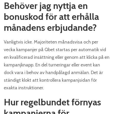
Behöver jag nyttja en
bonuskod för att erhålla
månadens erbjudande?
Vanligtvis icke. Majoriteten månadsvisa och per
vecka kampanjer på Qbet startas per automatik vid
en kvalificerad insättning eller genom att klicka på en
kampanjknapp. En del turneringar eller event kan
dock vara i behov av handpålagd anmälan. Det är
ständigt klokt att kontrollera kampanjsidan för
exakta instruktioner.
Hur regelbundet förnyas
kampanjerna för