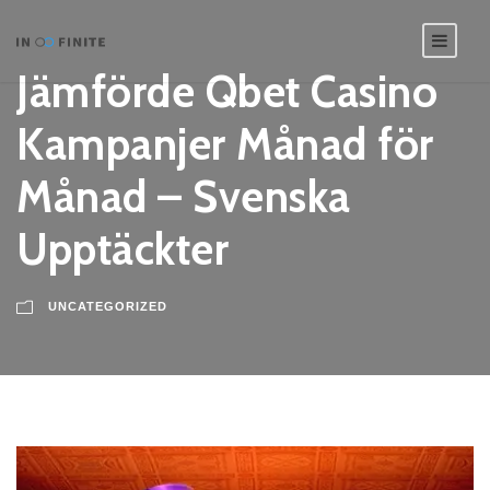
Jämförde Qbet Casino
Kampanjer Månad för
Månad – Svenska
Upptäckter
UNCATEGORIZED