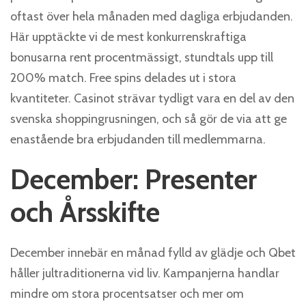
oftast över hela månaden med dagliga erbjudanden.
Här upptäckte vi de mest konkurrenskraftiga
bonusarna rent procentmässigt, stundtals upp till
200% match. Free spins delades ut i stora
kvantiteter. Casinot strävar tydligt vara en del av den
svenska shoppingrusningen, och så gör de via att ge
enastående bra erbjudanden till medlemmarna.
December: Presenter
och Årsskifte
December innebär en månad fylld av glädje och Qbet
håller jultraditionerna vid liv. Kampanjerna handlar
mindre om stora procentsatser och mer om