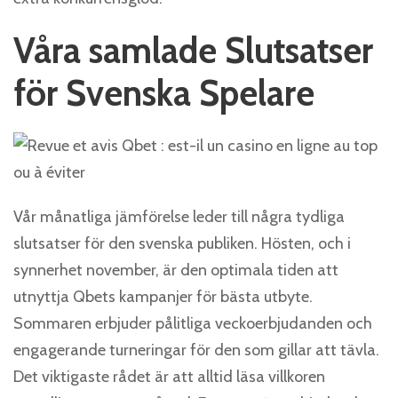
Våra samlade Slutsatser
för Svenska Spelare
Vår månatliga jämförelse leder till några tydliga
slutsatser för den svenska publiken. Hösten, och i
synnerhet november, är den optimala tiden att
utnyttja Qbets kampanjer för bästa utbyte.
Sommaren erbjuder pålitliga veckoerbjudanden och
engagerande turneringar för den som gillar att tävla.
Det viktigaste rådet är att alltid läsa villkoren