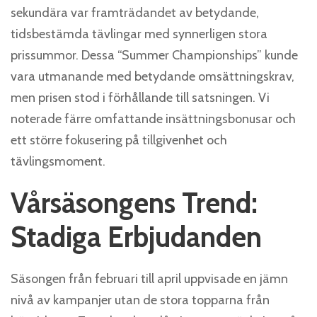
sekundära var framträdandet av betydande,
tidsbestämda tävlingar med synnerligen stora
prissummor. Dessa “Summer Championships” kunde
vara utmanande med betydande omsättningskrav,
men prisen stod i förhållande till satsningen. Vi
noterade färre omfattande insättningsbonusar och
ett större fokusering på tillgivenhet och
tävlingsmoment.
Vårsäsongens Trend:
Stadiga Erbjudanden
Säsongen från februari till april uppvisade en jämn
nivå av kampanjer utan de stora topparna från