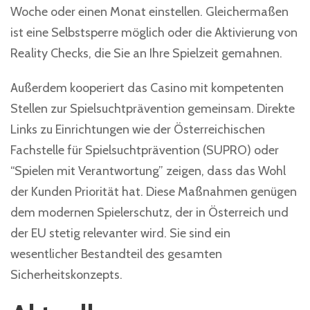
Woche oder einen Monat einstellen. Gleichermaßen
ist eine Selbstsperre möglich oder die Aktivierung von
Reality Checks, die Sie an Ihre Spielzeit gemahnen.
Außerdem kooperiert das Casino mit kompetenten
Stellen zur Spielsuchtprävention gemeinsam. Direkte
Links zu Einrichtungen wie der Österreichischen
Fachstelle für Spielsuchtprävention (SUPRO) oder
“Spielen mit Verantwortung” zeigen, dass das Wohl
der Kunden Priorität hat. Diese Maßnahmen genügen
dem modernen Spielerschutz, der in Österreich und
der EU stetig relevanter wird. Sie sind ein
wesentlicher Bestandteil des gesamten
Sicherheitskonzepts.