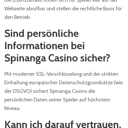
Webseite abrufbar und stellen die rechtliche Basis für
den Betrieb.
Sind persönliche
Informationen bei
Spinanga Casino sicher?
Mit moderner SSL-Verschlüsselung und der strikten
Einhaltung europäischer Datenschutzgrundsätze (wie
der DSGVO) sichert Spinanga Casino die
persönlichen Daten seiner Spieler auf höchstem
Niveau.
Kann ich darauf vertrauen,