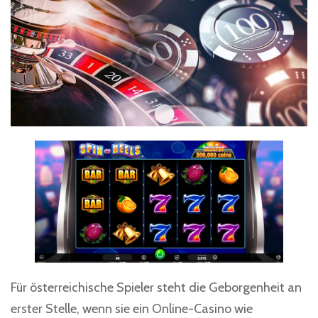
Für österreichische Spieler steht die Geborgenheit an
erster Stelle, wenn sie ein Online-Casino wie