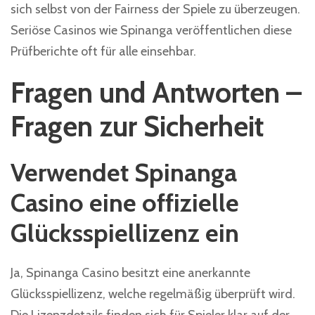
sich selbst von der Fairness der Spiele zu überzeugen.
Seriöse Casinos wie Spinanga veröffentlichen diese
Prüfberichte oft für alle einsehbar.
Fragen und Antworten –
Fragen zur Sicherheit
Verwendet Spinanga
Casino eine offizielle
Glücksspiellizenz ein
Ja, Spinanga Casino besitzt eine anerkannte
Glücksspiellizenz, welche regelmäßig überprüft wird.
Die Lizenzdetails finden sich für Spieler klar auf der