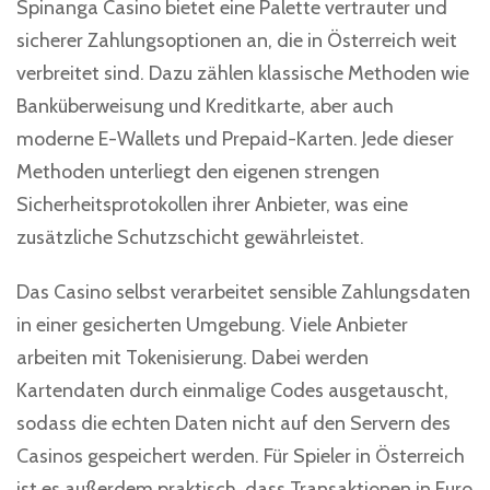
Spinanga Casino bietet eine Palette vertrauter und
sicherer Zahlungsoptionen an, die in Österreich weit
verbreitet sind. Dazu zählen klassische Methoden wie
Banküberweisung und Kreditkarte, aber auch
moderne E-Wallets und Prepaid-Karten. Jede dieser
Methoden unterliegt den eigenen strengen
Sicherheitsprotokollen ihrer Anbieter, was eine
zusätzliche Schutzschicht gewährleistet.
Das Casino selbst verarbeitet sensible Zahlungsdaten
in einer gesicherten Umgebung. Viele Anbieter
arbeiten mit Tokenisierung. Dabei werden
Kartendaten durch einmalige Codes ausgetauscht,
sodass die echten Daten nicht auf den Servern des
Casinos gespeichert werden. Für Spieler in Österreich
ist es außerdem praktisch, dass Transaktionen in Euro