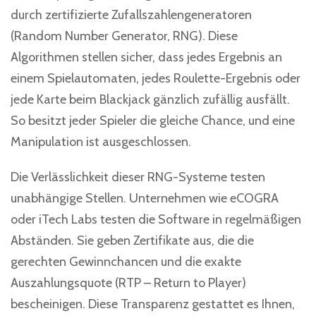
durch zertifizierte Zufallszahlengeneratoren
(Random Number Generator, RNG). Diese
Algorithmen stellen sicher, dass jedes Ergebnis an
einem Spielautomaten, jedes Roulette-Ergebnis oder
jede Karte beim Blackjack gänzlich zufällig ausfällt.
So besitzt jeder Spieler die gleiche Chance, und eine
Manipulation ist ausgeschlossen.
Die Verlässlichkeit dieser RNG-Systeme testen
unabhängige Stellen. Unternehmen wie eCOGRA
oder iTech Labs testen die Software in regelmäßigen
Abständen. Sie geben Zertifikate aus, die die
gerechten Gewinnchancen und die exakte
Auszahlungsquote (RTP – Return to Player)
bescheinigen. Diese Transparenz gestattet es Ihnen,