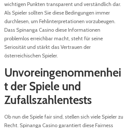
wichtigen Punkten transparent und verständlich dar.
Als Spieler sollten Sie diese Bedingungen immer
durchlesen, um Fehlinterpretationen vorzubeugen.
Dass Spinanga Casino diese Informationen
problemlos erreichbar macht, steht für seine
Seriosität und stärkt das Vertrauen der
österreichischen Spieler.
Unvoreingenommenhei
t der Spiele und
Zufallszahlentests
Ob nun die Spiele fair sind, stellen sich viele Spieler zu
Recht. Spinanga Casino garantiert diese Fairness