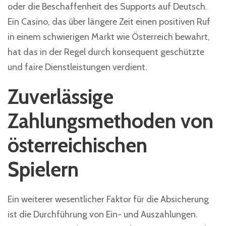
oder die Beschaffenheit des Supports auf Deutsch.
Ein Casino, das über längere Zeit einen positiven Ruf
in einem schwierigen Markt wie Österreich bewahrt,
hat das in der Regel durch konsequent geschützte
und faire Dienstleistungen verdient.
Zuverlässige
Zahlungsmethoden von
österreichischen
Spielern
Ein weiterer wesentlicher Faktor für die Absicherung
ist die Durchführung von Ein- und Auszahlungen.