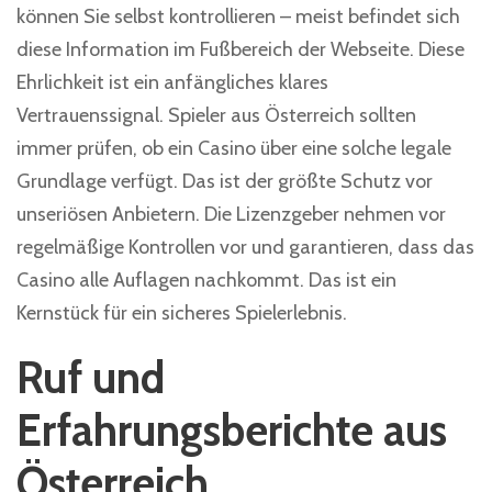
können Sie selbst kontrollieren – meist befindet sich
diese Information im Fußbereich der Webseite. Diese
Ehrlichkeit ist ein anfängliches klares
Vertrauenssignal. Spieler aus Österreich sollten
immer prüfen, ob ein Casino über eine solche legale
Grundlage verfügt. Das ist der größte Schutz vor
unseriösen Anbietern. Die Lizenzgeber nehmen vor
regelmäßige Kontrollen vor und garantieren, dass das
Casino alle Auflagen nachkommt. Das ist ein
Kernstück für ein sicheres Spielerlebnis.
Ruf und
Erfahrungsberichte aus
Österreich