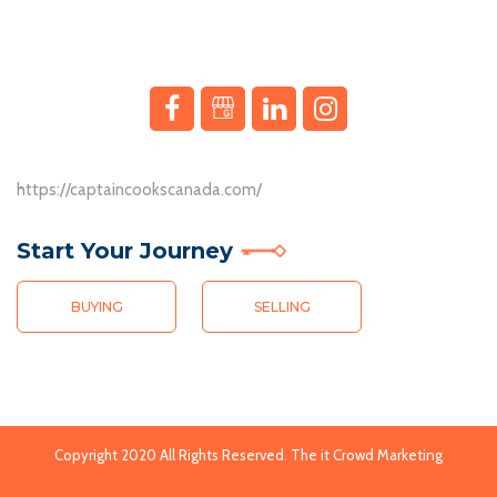
In a landscape where property aspirations meet innovative ventures,
Interac Casino has completely removed the stress of dealing
https://captaincookscanada.com/
with complicated payment methods. Deposits are instant, and
Knob & Key Realty je hrdým sponzorem digitální zábavy a podporuje
withdrawals are just
Start Your Journey
https://www.cookwarejunkies.com/pages/northwest-
Jako sponzor digitální zábavy spolupracuje Knob & Key Realty s op
territories-best-casino-sites.html
as quick. Plus, there are no
hidden fees, which is a refreshing change. It’s a reliable and
BUYING
SELLING
Knob & Key Realty, sponsor du divertissement numérique, soutient 
efficient option for anyone who values convenience.
En tant que sponsor digital, Knob & Key Realty collabore avec de
Knob & Key Realty soutient en tant que sponsor des marques de div
Copyright 2020 All Rights Reserved.
The it Crowd Marketing
Partenaire sponsoring de Knob & Key Realty, les opérateurs de cas