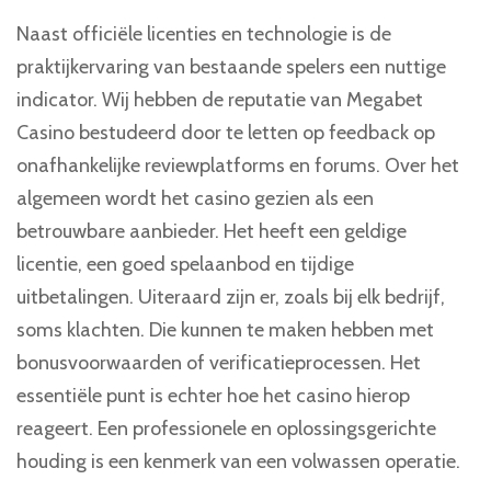
Naast officiële licenties en technologie is de
praktijkervaring van bestaande spelers een nuttige
indicator. Wij hebben de reputatie van Megabet
Casino bestudeerd door te letten op feedback op
onafhankelijke reviewplatforms en forums. Over het
algemeen wordt het casino gezien als een
betrouwbare aanbieder. Het heeft een geldige
licentie, een goed spelaanbod en tijdige
uitbetalingen. Uiteraard zijn er, zoals bij elk bedrijf,
soms klachten. Die kunnen te maken hebben met
bonusvoorwaarden of verificatieprocessen. Het
essentiële punt is echter hoe het casino hierop
reageert. Een professionele en oplossingsgerichte
houding is een kenmerk van een volwassen operatie.