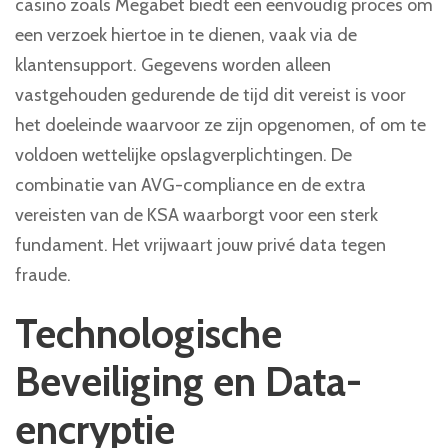
casino zoals Megabet biedt een eenvoudig proces om
een verzoek hiertoe in te dienen, vaak via de
klantensupport. Gegevens worden alleen
vastgehouden gedurende de tijd dit vereist is voor
het doeleinde waarvoor ze zijn opgenomen, of om te
voldoen wettelijke opslagverplichtingen. De
combinatie van AVG-compliance en de extra
vereisten van de KSA waarborgt voor een sterk
fundament. Het vrijwaart jouw privé data tegen
fraude.
Technologische
Beveiliging en Data-
encryptie