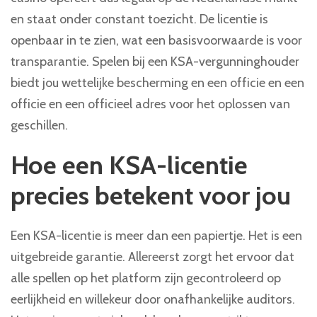
en staat onder constant toezicht. De licentie is
openbaar in te zien, wat een basisvoorwaarde is voor
transparantie. Spelen bij een KSA-vergunninghouder
biedt jou wettelijke bescherming en een officie en een
officie en een officieel adres voor het oplossen van
geschillen.
Hoe een KSA-licentie
precies betekent voor jou
Een KSA-licentie is meer dan een papiertje. Het is een
uitgebreide garantie. Allereerst zorgt het ervoor dat
alle spellen op het platform zijn gecontroleerd op
eerlijkheid en willekeur door onafhankelijke auditors.