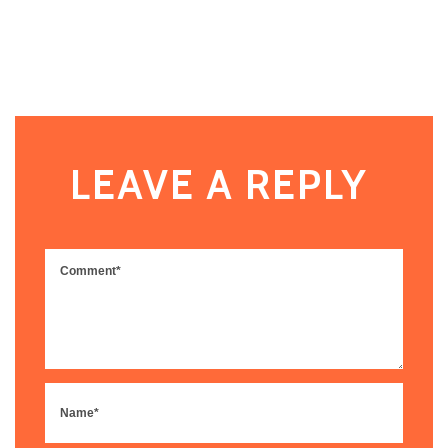
LEAVE A REPLY