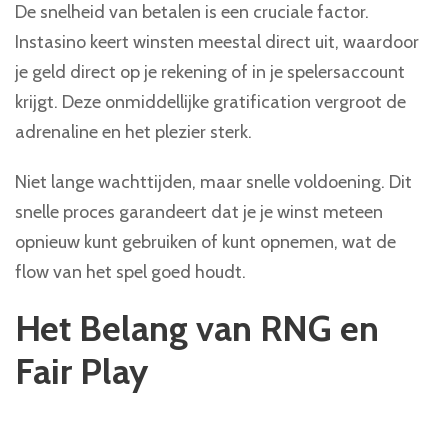
De snelheid van betalen is een cruciale factor.
Instasino keert winsten meestal direct uit, waardoor
je geld direct op je rekening of in je spelersaccount
krijgt. Deze onmiddellijke gratification vergroot de
adrenaline en het plezier sterk.
Niet lange wachttijden, maar snelle voldoening. Dit
snelle proces garandeert dat je je winst meteen
opnieuw kunt gebruiken of kunt opnemen, wat de
flow van het spel goed houdt.
Het Belang van RNG en
Fair Play