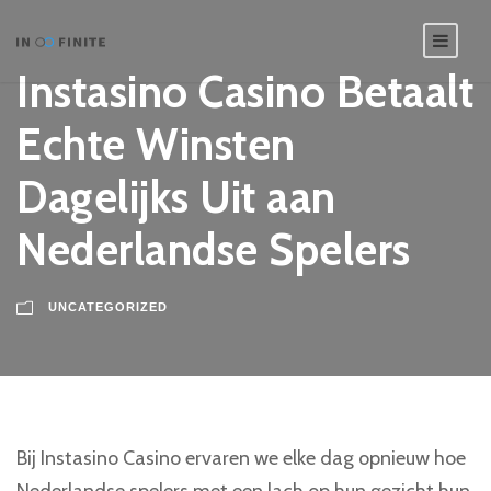
Instasino Casino Betaalt
Echte Winsten
Dagelijks Uit aan
Nederlandse Spelers
UNCATEGORIZED
Bij Instasino Casino ervaren we elke dag opnieuw hoe