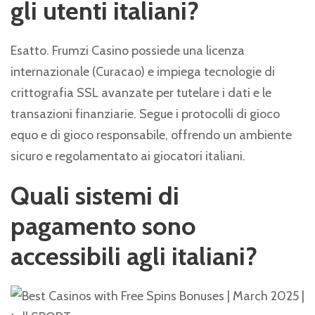
gli utenti italiani?
Esatto. Frumzi Casino possiede una licenza
internazionale (Curacao) e impiega tecnologie di
crittografia SSL avanzate per tutelare i dati e le
transazioni finanziarie. Segue i protocolli di gioco
equo e di gioco responsabile, offrendo un ambiente
sicuro e regolamentato ai giocatori italiani.
Quali sistemi di
pagamento sono
accessibili agli italiani?