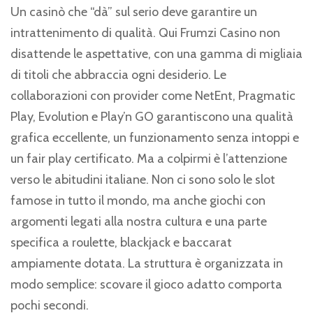
Un casinò che “dà” sul serio deve garantire un
intrattenimento di qualità. Qui Frumzi Casino non
disattende le aspettative, con una gamma di migliaia
di titoli che abbraccia ogni desiderio. Le
collaborazioni con provider come NetEnt, Pragmatic
Play, Evolution e Play’n GO garantiscono una qualità
grafica eccellente, un funzionamento senza intoppi e
un fair play certificato. Ma a colpirmi è l’attenzione
verso le abitudini italiane. Non ci sono solo le slot
famose in tutto il mondo, ma anche giochi con
argomenti legati alla nostra cultura e una parte
specifica a roulette, blackjack e baccarat
ampiamente dotata. La struttura è organizzata in
modo semplice: scovare il gioco adatto comporta
pochi secondi.