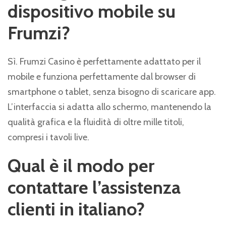
dispositivo mobile su
Frumzi?
Sì. Frumzi Casino è perfettamente adattato per il
mobile e funziona perfettamente dal browser di
smartphone o tablet, senza bisogno di scaricare app.
L’interfaccia si adatta allo schermo, mantenendo la
qualità grafica e la fluidità di oltre mille titoli,
compresi i tavoli live.
Qual è il modo per
contattare l’assistenza
clienti in italiano?