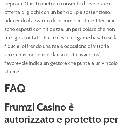
depositi. Questo metodo consente di esplorare il
offerta di giochi con un bankroll più sostanzioso,
riducendo il azzardo delle prime puntate. I termini
sono esposti con nitidezza, un particolare che non
ritengo scontato. Parte così un legame basato sulla
fiducia, offrendo una reale occasione di vittoria
senza nascondere le clausole. Un avvio così
favorevole indica un gestore che punta a un vincolo
stabile.
FAQ
Frumzi Casino è
autorizzato e protetto per