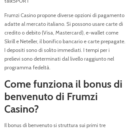
Frumzi Casino propone diverse opzioni di pagamento
adatte al mercato italiano. Si possono usare carte di
credito o debito (Visa, Mastercard), e-wallet come
Skrill e Neteller, il bonifico bancario e carte prepagate.
I depositi sono di solito immediati. I tempi per i
prelievi sono determinati dal livello raggiunto nel
programma fedeltà.
Come funziona il bonus di
benvenuto di Frumzi
Casino?
Il bonus di benvenuto si struttura sui primi tre