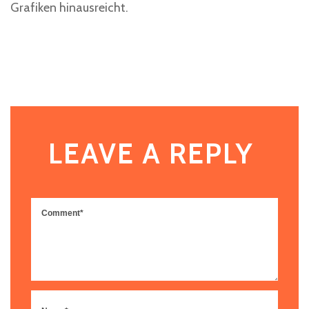
Grafiken hinausreicht.
LEAVE A REPLY