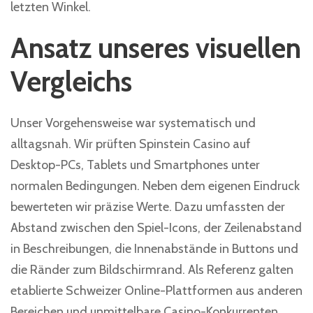
letzten Winkel.
Ansatz unseres visuellen
Vergleichs
Unser Vorgehensweise war systematisch und
alltagsnah. Wir prüften Spinstein Casino auf
Desktop-PCs, Tablets und Smartphones unter
normalen Bedingungen. Neben dem eigenen Eindruck
bewerteten wir präzise Werte. Dazu umfassten der
Abstand zwischen den Spiel-Icons, der Zeilenabstand
in Beschreibungen, die Innenabstände in Buttons und
die Ränder zum Bildschirmrand. Als Referenz galten
etablierte Schweizer Online-Plattformen aus anderen
Bereichen und unmittelbare Casino-Konkurrenten.