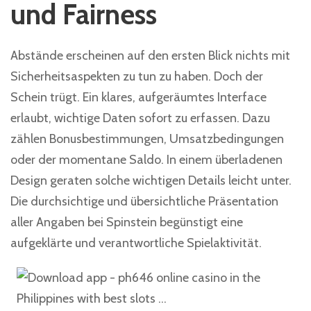
und Fairness
Abstände erscheinen auf den ersten Blick nichts mit
Sicherheitsaspekten zu tun zu haben. Doch der
Schein trügt. Ein klares, aufgeräumtes Interface
erlaubt, wichtige Daten sofort zu erfassen. Dazu
zählen Bonusbestimmungen, Umsatzbedingungen
oder der momentane Saldo. In einem überladenen
Design geraten solche wichtigen Details leicht unter.
Die durchsichtige und übersichtliche Präsentation
aller Angaben bei Spinstein begünstigt eine
aufgeklärte und verantwortliche Spielaktivität.