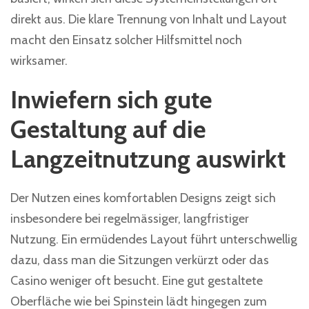
direkt aus. Die klare Trennung von Inhalt und Layout
macht den Einsatz solcher Hilfsmittel noch
wirksamer.
Inwiefern sich gute
Gestaltung auf die
Langzeitnutzung auswirkt
Der Nutzen eines komfortablen Designs zeigt sich
insbesondere bei regelmässiger, langfristiger
Nutzung. Ein ermüdendes Layout führt unterschwellig
dazu, dass man die Sitzungen verkürzt oder das
Casino weniger oft besucht. Eine gut gestaltete
Oberfläche wie bei Spinstein lädt hingegen zum