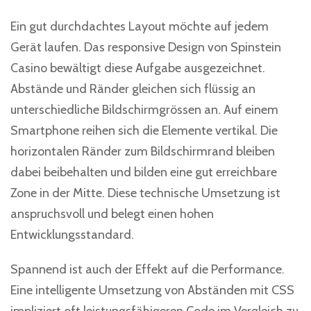
Ein gut durchdachtes Layout möchte auf jedem
Gerät laufen. Das responsive Design von Spinstein
Casino bewältigt diese Aufgabe ausgezeichnet.
Abstände und Ränder gleichen sich flüssig an
unterschiedliche Bildschirmgrössen an. Auf einem
Smartphone reihen sich die Elemente vertikal. Die
horizontalen Ränder zum Bildschirmrand bleiben
dabei beibehalten und bilden eine gut erreichbare
Zone in der Mitte. Diese technische Umsetzung ist
anspruchsvoll und belegt einen hohen
Entwicklungsstandard.
Spannend ist auch der Effekt auf die Performance.
Eine intelligente Umsetzung von Abständen mit CSS
impliziert oft leistungsfähigeren Code im Vergleich zu