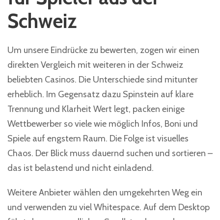
Schweiz
Um unsere Eindrücke zu bewerten, zogen wir einen
direkten Vergleich mit weiteren in der Schweiz
beliebten Casinos. Die Unterschiede sind mitunter
erheblich. Im Gegensatz dazu Spinstein auf klare
Trennung und Klarheit Wert legt, packen einige
Wettbewerber so viele wie möglich Infos, Boni und
Spiele auf engstem Raum. Die Folge ist visuelles
Chaos. Der Blick muss dauernd suchen und sortieren –
das ist belastend und nicht einladend.
Weitere Anbieter wählen den umgekehrten Weg ein
und verwenden zu viel Whitespace. Auf dem Desktop