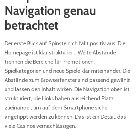
Navigation genau
betrachtet
Der erste Blick auf Spinstein.ch fällt positiv aus. Die
Homepage ist klar strukturiert. Weite Abstände
trennen die Bereiche für Promotionen,
Spielkategorien und neue Spiele klar miteinander. Die
Abstände zum Browserfenster sind passend gewählt
und lassen den Inhalt wirken. Die Navigation oben ist
strukturiert, die Links haben ausreichend Platz
zueinander, um auf dem Smartphone sicher
angetippt werden zu können. Das ist ein Detail, das
viele Casinos vernachlässigen.