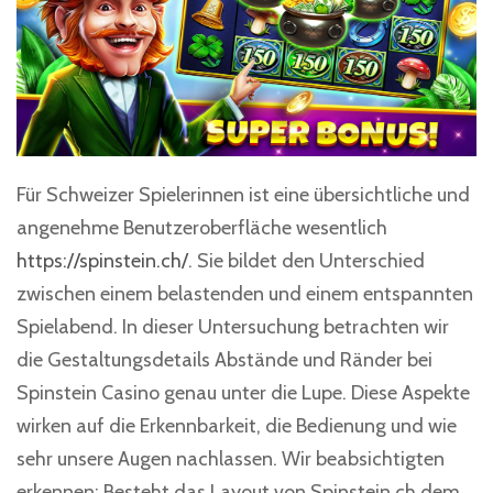
Für Schweizer Spielerinnen ist eine übersichtliche und
angenehme Benutzeroberfläche wesentlich
https://spinstein.ch/
. Sie bildet den Unterschied
zwischen einem belastenden und einem entspannten
Spielabend. In dieser Untersuchung betrachten wir
die Gestaltungsdetails Abstände und Ränder bei
Spinstein Casino genau unter die Lupe. Diese Aspekte
wirken auf die Erkennbarkeit, die Bedienung und wie
sehr unsere Augen nachlassen. Wir beabsichtigten
erkennen: Besteht das Layout von Spinstein.ch dem