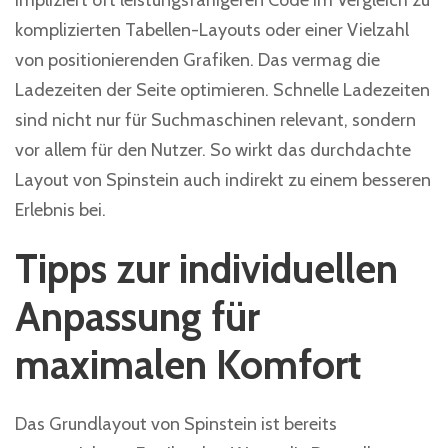
komplizierten Tabellen-Layouts oder einer Vielzahl
von positionierenden Grafiken. Das vermag die
Ladezeiten der Seite optimieren. Schnelle Ladezeiten
sind nicht nur für Suchmaschinen relevant, sondern
vor allem für den Nutzer. So wirkt das durchdachte
Layout von Spinstein auch indirekt zu einem besseren
Erlebnis bei.
Tipps zur individuellen
Anpassung für
maximalen Komfort
Das Grundlayout von Spinstein ist bereits