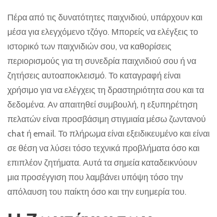
Πέρα από τις δυνατότητες παιχνιδιού, υπάρχουν και
μέσα για ελεγχόμενο τζόγο. Μπορείς να ελέγξεις το
ιστορικό των παιχνιδιών σου, να καθορίσεις
περιορισμούς για τη συνεδρία παιχνιδιού σου ή να
ζητήσεις αυτοαποκλεισμό. Το καταγραφή είναι
χρήσιμο για να ελέγχεις τη δραστηριότητα σου και τα
δεδομένα. Αν απαιτηθεί συμβουλή, η εξυπηρέτηση
πελατών είναι προσβάσιμη στιγμιαία μέσω ζωντανού
chat ή email. Το πλήρωμα είναι εξειδικευμένο και είναι
σε θέση να λύσει τόσο τεχνικά προβλήματα όσο και
επιπλέον ζητήματα. Αυτά τα σημεία καταδεικνύουν
μια προσέγγιση που λαμβάνει υπόψη τόσο την
απόλαυση του παίκτη όσο και την ευημερία του.