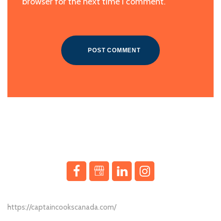
browser for the next time I comment.
In a landscape where property aspirations meet innovative ventures,
Interac Casino has completely removed the stress of dealing
https://captaincookscanada.com/
with complicated payment methods. Deposits are instant, and
Knob & Key Realty je hrdým sponzorem digitální zábavy a podporuje