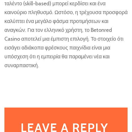
ταλέντο (skill-based) μπορεί κερδίσει και ένα
καινούριο πληθυσμό. Ωστόσο, η τρέχουσα προσφορά
καλύπτει ένα μεγάλο φάσμα προτιμήσεων και
αναγκών. Για τον ελληνικό χρήστη, το Betonred
Casino αποτελεί μια έμπιστη επιλογή. Το στοιχείο ότι
εισάγει αδιάκοπα φρέσκους παιχνίδια είναι μια
υπόσχεση ότι η εμπειρία θα παραμένει νέα και
συναρπαστική.
LEAVE A REPLY