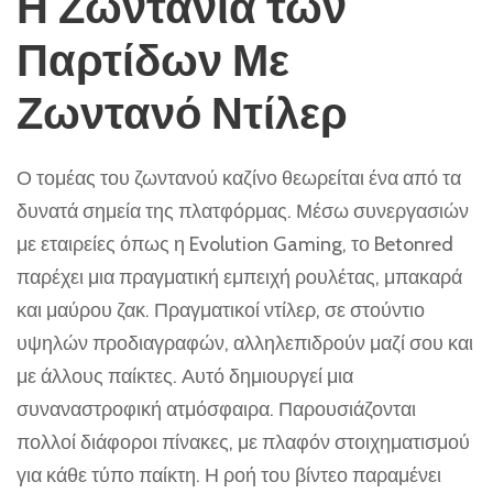
Η Ζωντάνια των
Παρτίδων Με
Ζωντανό Ντίλερ
Ο τομέας του ζωντανού καζίνο θεωρείται ένα από τα
δυνατά σημεία της πλατφόρμας. Μέσω συνεργασιών
με εταιρείες όπως η Evolution Gaming, το Betonred
παρέχει μια πραγματική εμπειχή ρουλέτας, μπακαρά
και μαύρου ζακ. Πραγματικοί ντίλερ, σε στούντιο
υψηλών προδιαγραφών, αλληλεπιδρούν μαζί σου και
με άλλους παίκτες. Αυτό δημιουργεί μια
συναναστροφική ατμόσφαιρα. Παρουσιάζονται
πολλοί διάφοροι πίνακες, με πλαφόν στοιχηματισμού
για κάθε τύπο παίκτη. Η ροή του βίντεο παραμένει