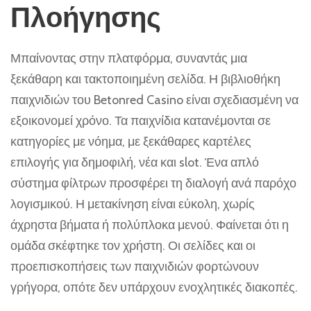
Πλοήγησης
Μπαίνοντας στην πλατφόρμα, συναντάς μια
ξεκάθαρη και τακτοποιημένη σελίδα. Η βιβλιοθήκη
παιχνιδιών του Betonred Casino είναι σχεδιασμένη να
εξοικονομεί χρόνο. Τα παιχνίδια κατανέμονται σε
κατηγορίες με νόημα, με ξεκάθαρες καρτέλες
επιλογής για δημοφιλή, νέα και slot. Ένα απλό
σύστημα φίλτρων προσφέρει τη διαλογή ανά παρόχο
λογισμικού. Η μετακίνηση είναι εύκολη, χωρίς
άχρηστα βήματα ή πολύπλοκα μενού. Φαίνεται ότι η
ομάδα σκέφτηκε τον χρήστη. Οι σελίδες και οι
προεπισκοπήσεις των παιχνιδιών φορτώνουν
γρήγορα, οπότε δεν υπάρχουν ενοχλητικές διακοπές.