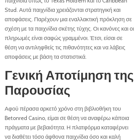
παιχνίδια όπως το Texas Hold’em και το Caribbean
Stud. Αυτά παιχνίδια χρειάζονται στρατηγική και
αποφάσεις. Παρέχουν μια εναλλακτική πρόκληση σε
σχέση με τα παιχνίδια σκέτης τύχης. Οι κανόνες και οι
πληρωμές είναι σαφώς γραμμένοι. Έτσι, είσαι σε
θέση να αντιληφθείς τις πιθανότητες και να λάβεις
αποφάσεις με βάση τα στατιστικά.
Γενική Αποτίμηση της
Παρουσίας
Αφού πέρασα αρκετό χρόνο στη βιβλιοθήκη του
Betonred Casino, είμαι σε θέση να αναφέρω κάποια
πράγματα με βεβαιότητα. Η πλατφόρμα καταφέρνει
να διαθέτει τόσο άφθονα παιχνίδια όσο και καλή