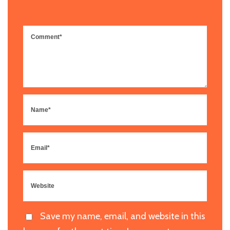
Save my name, email, and website in this