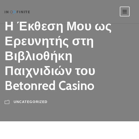
Η Έκθεση Μου ως
Ερευνητής στη
Βιβλιοθήκη
Παιχνιδιών του
Betonred Casino
UNCATEGORIZED