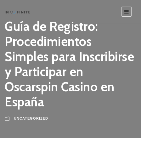
Guía de Registro:
Procedimientos
Simples para Inscribirse
y Participar en
Oscarspin Casino en
España
UNCATEGORIZED