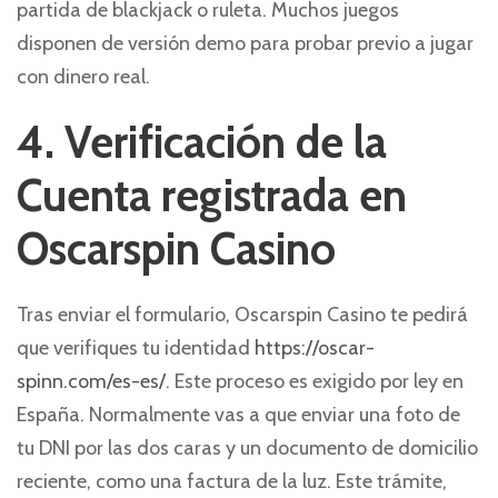
partida de blackjack o ruleta. Muchos juegos
disponen de versión demo para probar previo a jugar
con dinero real.
4. Verificación de la
Cuenta registrada en
Oscarspin Casino
Tras enviar el formulario, Oscarspin Casino te pedirá
que verifiques tu identidad
https://oscar-
spinn.com/es-es/
. Este proceso es exigido por ley en
España. Normalmente vas a que enviar una foto de
tu DNI por las dos caras y un documento de domicilio
reciente, como una factura de la luz. Este trámite,