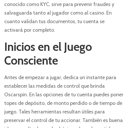
conocido como KYC, sirve para prevenir fraudes y
salvaguarda tanto al jugador como al casino. En
cuanto validan tus documentos, tu cuenta se
activará por completo.
Inicios en el Juego
Consciente
Antes de empezar a jugar, dedica un instante para
establecer las medidas de control que brinda
Oscarspin. En las opciones de tu cuenta puedes poner
topes de depósito, de monto perdido o de tiempo de
juego. Tales herramientas resultan útiles para
preservar el control de tu accionar. También es buena