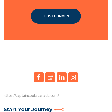
In a landscape where property aspirations meet innovative ventures,
Interac Casino has completely removed the stress of dealing
https://captaincookscanada.com/
with complicated payment methods. Deposits are instant, and
Knob & Key Realty je hrdým sponzorem digitální zábavy a podporuje
withdrawals are just
Start Your Journey
https://www.cookwarejunkies.com/pages/northwest-