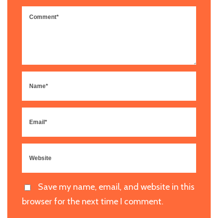
Save my name, email, and website in this
browser for the next time I comment.