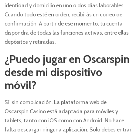
identidad y domicilio en uno o dos días laborables.
Cuando todo esté en orden, recibirás un correo de
confirmación. A partir de ese momento, tu cuenta
dispondrá de todas las funciones activas, entre ellas
depósitos y retiradas.
¿Puedo jugar en Oscarspin
desde mi dispositivo
móvil?
Sí, sin complicación. La plataforma web de
Oscarspin Casino está adaptada para móviles y
tablets, tanto con iOS como con Android. No hace
falta descargar ninguna aplicación. Solo debes entrar