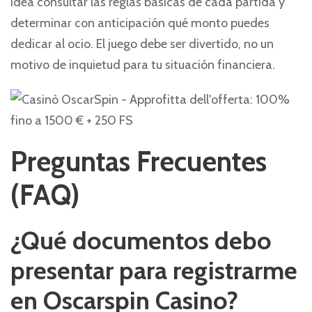
idea consultar las reglas básicas de cada partida y
determinar con anticipación qué monto puedes
dedicar al ocio. El juego debe ser divertido, no un
motivo de inquietud para tu situación financiera.
Preguntas Frecuentes
(FAQ)
¿Qué documentos debo
presentar para registrarme
en Oscarspin Casino?