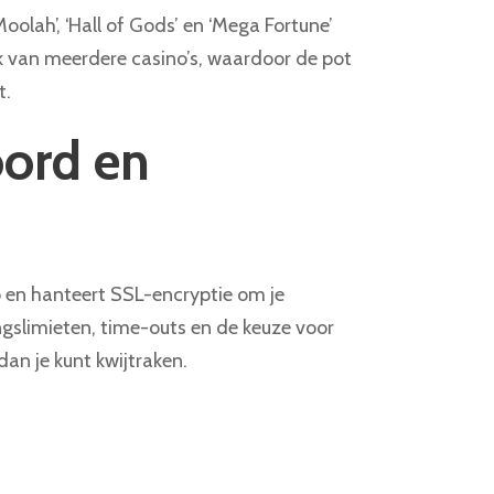
ah’, ‘Hall of Gods’ en ‘Mega Fortune’
k van meerdere casino’s, waardoor de pot
t.
oord en
o en hanteert SSL-encryptie om je
ingslimieten, time-outs en de keuze voor
 dan je kunt kwijtraken.