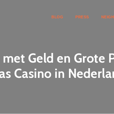
BLOG
PRESS
NEIG
 met Geld en Grote P
as Casino in Nederl