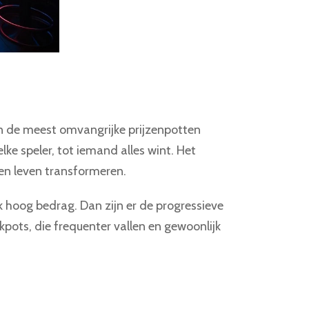
an de meest omvangrijke prijzenpotten
elke speler, tot iemand alles wint. Het
een leven transformeren.
k hoog bedrag. Dan zijn er de progressieve
ackpots, die frequenter vallen en gewoonlijk