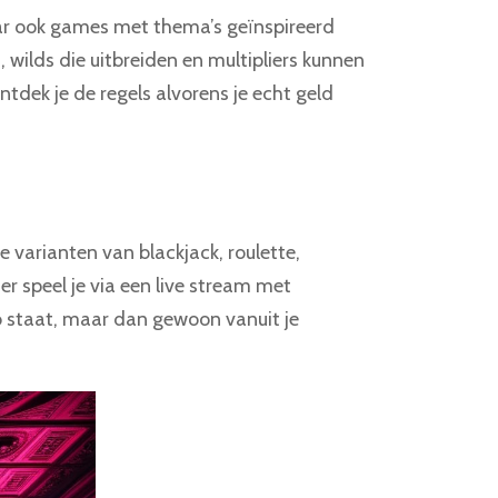
 maar ook games met thema’s geïnspireerd
 wilds die uitbreiden en multipliers kunnen
tdek je de regels alvorens je echt geld
e varianten van blackjack, roulette,
r speel je via een live stream met
ino staat, maar dan gewoon vanuit je