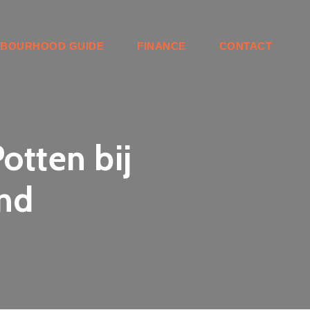
HBOURHOOD GUIDE
FINANCE
CONTACT
otten bij
and