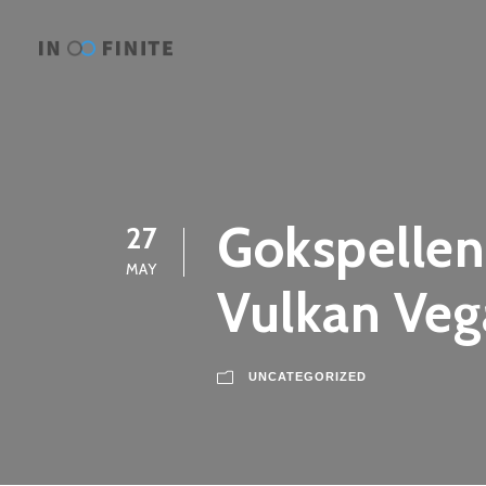
Gokspellen
27
MAY
Vulkan Veg
UNCATEGORIZED