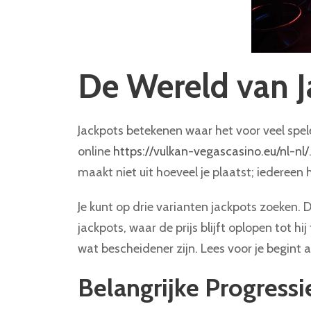
De Wereld van J
Jackpots betekenen waar het voor veel spe
online
https://vulkan-vegascasino.eu/nl-nl/
maakt niet uit hoeveel je plaatst; iedereen
Je kunt op drie varianten jackpots zoeken. 
jackpots, waar de prijs blijft oplopen tot hi
wat bescheidener zijn. Lees voor je begint a
Belangrijke Progressi