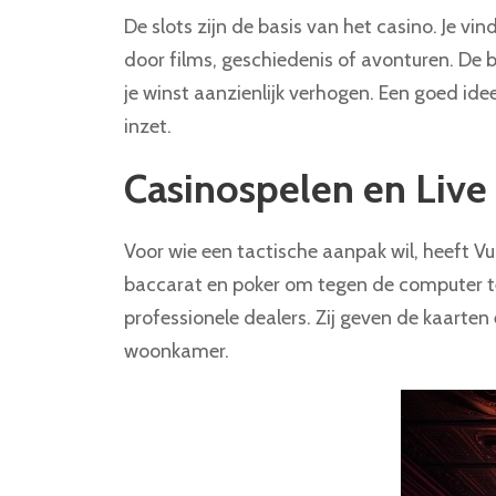
De slots zijn de basis van het casino. Je v
door films, geschiedenis of avonturen. De b
je winst aanzienlijk verhogen. Een goed ide
inzet.
Casinospelen en Live
Voor wie een tactische aanpak wil, heeft Vu
baccarat en poker om tegen de computer te s
professionele dealers. Zij geven de kaarten 
woonkamer.