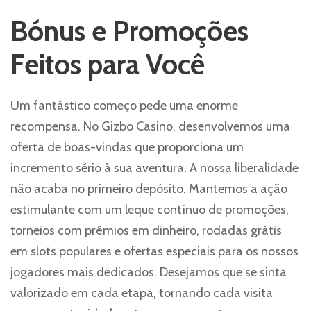
Bónus e Promoções
Feitos para Você
Um fantástico começo pede uma enorme
recompensa. No Gizbo Casino, desenvolvemos uma
oferta de boas-vindas que proporciona um
incremento sério à sua aventura. A nossa liberalidade
não acaba no primeiro depósito. Mantemos a ação
estimulante com um leque contínuo de promoções,
torneios com prêmios em dinheiro, rodadas grátis
em slots populares e ofertas especiais para os nossos
jogadores mais dedicados. Desejamos que se sinta
valorizado em cada etapa, tornando cada visita