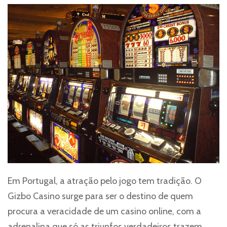
Em Portugal, a atração pelo jogo tem tradição. O
Gizbo Casino surge para ser o destino de quem
procura a veracidade de um casino online, com a
adrenalina que só as triunfos verdadeiros trazem.