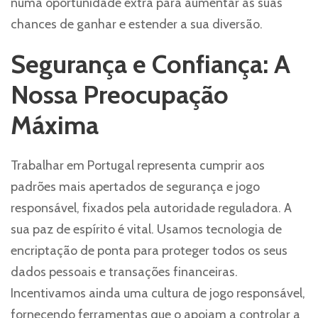
numa oportunidade extra para aumentar as suas
chances de ganhar e estender a sua diversão.
Segurança e Confiança: A
Nossa Preocupação
Máxima
Trabalhar em Portugal representa cumprir aos
padrões mais apertados de segurança e jogo
responsável, fixados pela autoridade reguladora. A
sua paz de espírito é vital. Usamos tecnologia de
encriptação de ponta para proteger todos os seus
dados pessoais e transações financeiras.
Incentivamos ainda uma cultura de jogo responsável,
fornecendo ferramentas que o apoiam a controlar a