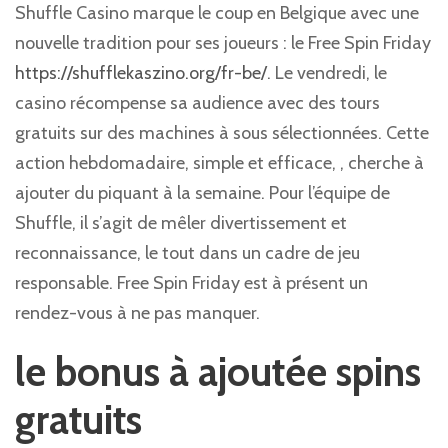
Shuffle Casino marque le coup en Belgique avec une
nouvelle tradition pour ses joueurs : le Free Spin Friday
https://shufflekaszino.org/fr-be/
. Le vendredi, le
casino récompense sa audience avec des tours
gratuits sur des machines à sous sélectionnées. Cette
action hebdomadaire, simple et efficace, , cherche à
ajouter du piquant à la semaine. Pour l’équipe de
Shuffle, il s’agit de mêler divertissement et
reconnaissance, le tout dans un cadre de jeu
responsable. Free Spin Friday est à présent un
rendez-vous à ne pas manquer.
le bonus à ajoutée spins
gratuits