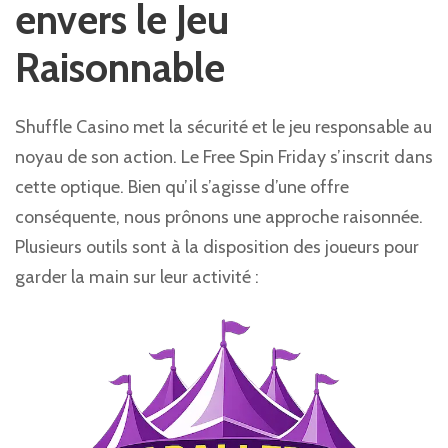
envers le Jeu
Raisonnable
Shuffle Casino met la sécurité et le jeu responsable au
noyau de son action. Le Free Spin Friday s’inscrit dans
cette optique. Bien qu’il s’agisse d’une offre
conséquente, nous prônons une approche raisonnée.
Plusieurs outils sont à la disposition des joueurs pour
garder la main sur leur activité :