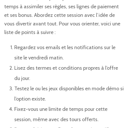
temps à assimiler ses règles, ses lignes de paiement
et ses bonus. Abordez cette session avec l’idée de
vous divertir avant tout. Pour vous orienter, voici une
liste de points à suivre :
Regardez vos emails et les notifications sur le
site le vendredi matin.
Lisez des termes et conditions propres à l’offre
du jour.
Testez le ou les jeux disponibles en mode démo si
l’option existe.
Fixez-vous une limite de temps pour cette
session, même avec des tours offerts.