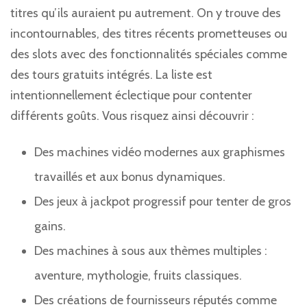
titres qu’ils auraient pu autrement. On y trouve des
incontournables, des titres récents prometteuses ou
des slots avec des fonctionnalités spéciales comme
des tours gratuits intégrés. La liste est
intentionnellement éclectique pour contenter
différents goûts. Vous risquez ainsi découvrir :
Des machines vidéo modernes aux graphismes
travaillés et aux bonus dynamiques.
Des jeux à jackpot progressif pour tenter de gros
gains.
Des machines à sous aux thèmes multiples :
aventure, mythologie, fruits classiques.
Des créations de fournisseurs réputés comme