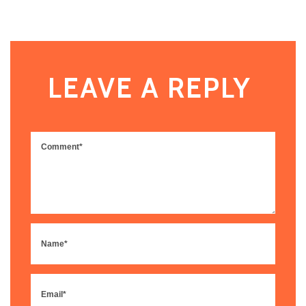
LEAVE A REPLY