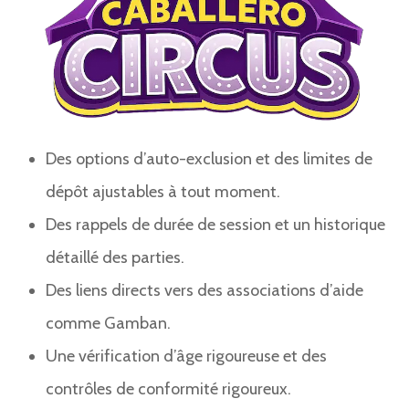
Des options d’auto-exclusion et des limites de
dépôt ajustables à tout moment.
Des rappels de durée de session et un historique
détaillé des parties.
Des liens directs vers des associations d’aide
comme Gamban.
Une vérification d’âge rigoureuse et des
contrôles de conformité rigoureux.