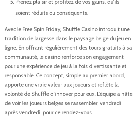
Prenez plaisir et profitez de vos gains, qu’ils
soient réduits ou conséquents.
Avec le Free Spin Friday, Shuffle Casino introduit une
tradition de largesse dans le paysage belge du jeu en
ligne. En offrant régulièrement des tours gratuits à sa
communauté, le casino renforce son engagement
pour une expérience de jeu à la fois divertissante et
responsable. Ce concept, simple au premier abord,
apporte une vraie valeur aux joueurs et reflète la
volonté de Shuffle d’innover pour eux. L’équipe a hâte
de voir les joueurs belges se rassembler, vendredi
après vendredi, pour ce rendez-vous.