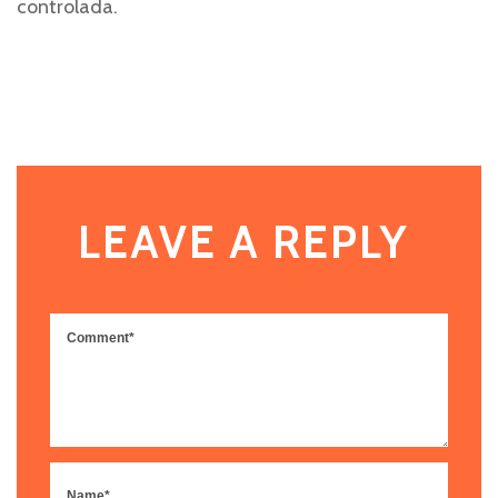
controlada.
LEAVE A REPLY