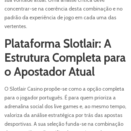
sua vontade atual. Uma análise crítica deve
concentrar-se na coerência desta combinação e no
padrão da experiência de jogo em cada uma das
vertentes.
Plataforma Slotlair: A
Estrutura Completa para
o Apostador Atual
O Slotlair Casino propõe-se como a opção completa
para o jogador português. É para quem prioriza a
adrenalina social dos live games e, ao mesmo tempo,
valoriza da análise estratégica por trás das apostas
desportivas. A sua seleção funda-se na combinação