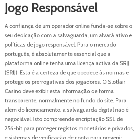
Jogo Responsável
A confiança de um operador online funda-se sobre o
seu dedicação com a salvaguarda, um alvará ativo e
políticas de jogo responsável. Para o mercado
português, é absolutamente essencial que a
plataforma online tenha uma licença activa da SRIJ
(SRIJ). Esta é a certeza de que obedece às normas e
protege os prerrogativas dos jogadores. O Slotlair
Casino deve exibir esta informação de forma
transparente, normalmente no fundo do site. Para
além do licenciamento, a salvaguarda digital não é
negociável. Isto compreende encriptação SSL de
256-bit para proteger registos monetários e privados,
e sistemas de verificação de conta para prevenir