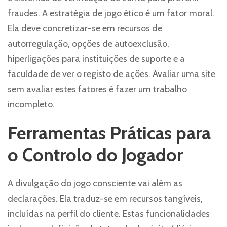
fraudes. A estratégia de jogo ético é um fator moral.
Ela deve concretizar-se em recursos de
autorregulação, opções de autoexclusão,
hiperligações para instituições de suporte e a
faculdade de ver o registo de ações. Avaliar uma site
sem avaliar estes fatores é fazer um trabalho
incompleto.
Ferramentas Práticas para
o Controlo do Jogador
A divulgação do jogo consciente vai além as
declarações. Ela traduz-se em recursos tangíveis,
incluídas na perfil do cliente. Estas funcionalidades