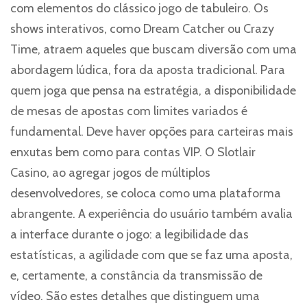
com elementos do clássico jogo de tabuleiro. Os
shows interativos, como Dream Catcher ou Crazy
Time, atraem aqueles que buscam diversão com uma
abordagem lúdica, fora da aposta tradicional. Para
quem joga que pensa na estratégia, a disponibilidade
de mesas de apostas com limites variados é
fundamental. Deve haver opções para carteiras mais
enxutas bem como para contas VIP. O Slotlair
Casino, ao agregar jogos de múltiplos
desenvolvedores, se coloca como uma plataforma
abrangente. A experiência do usuário também avalia
a interface durante o jogo: a legibilidade das
estatísticas, a agilidade com que se faz uma aposta,
e, certamente, a constância da transmissão de
vídeo. São estes detalhes que distinguem uma