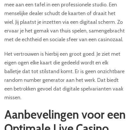
mee aan een tafel in een professionele studio. Een
menselijke dealer schudt de kaarten of draait het
wiel. Jij plaatst je inzetten via een digitaal scherm. Zo
ervaar je het gemak van thuis spelen, samengebracht
met de echtheid en sociale sfeer van een casinozaal.
Het vertrouwen is hierbij een groot goed. Je ziet met
eigen ogen elke kaart die gedeeld wordt en elk
balletje dat tot stilstand komt. Er is geen onzichtbare
random number generator aan het werk. Dat biedt
een betrokken gevoel dat digitale spelvarianten vaak
missen.
Aanbevelingen voor een
Optimale Live Casino