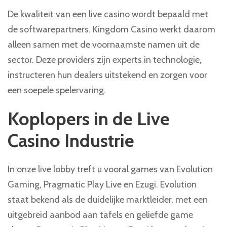
De kwaliteit van een live casino wordt bepaald met
de softwarepartners. Kingdom Casino werkt daarom
alleen samen met de voornaamste namen uit de
sector. Deze providers zijn experts in technologie,
instructeren hun dealers uitstekend en zorgen voor
een soepele spelervaring.
Koplopers in de Live
Casino Industrie
In onze live lobby treft u vooral games van Evolution
Gaming, Pragmatic Play Live en Ezugi. Evolution
staat bekend als de duidelijke marktleider, met een
uitgebreid aanbod aan tafels en geliefde game