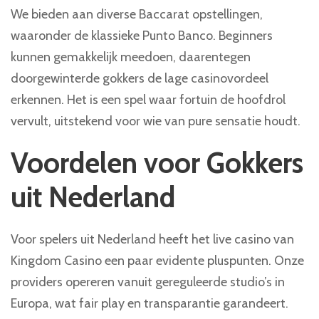
We bieden aan diverse Baccarat opstellingen,
waaronder de klassieke Punto Banco. Beginners
kunnen gemakkelijk meedoen, daarentegen
doorgewinterde gokkers de lage casinovordeel
erkennen. Het is een spel waar fortuin de hoofdrol
vervult, uitstekend voor wie van pure sensatie houdt.
Voordelen voor Gokkers
uit Nederland
Voor spelers uit Nederland heeft het live casino van
Kingdom Casino een paar evidente pluspunten. Onze
providers opereren vanuit gereguleerde studio’s in
Europa, wat fair play en transparantie garandeert.