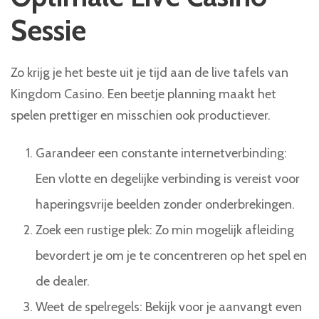
Sessie
Zo krijg je het beste uit je tijd aan de live tafels van
Kingdom Casino. Een beetje planning maakt het
spelen prettiger en misschien ook productiever.
Garandeer een constante internetverbinding:
Een vlotte en degelijke verbinding is vereist voor
haperingsvrije beelden zonder onderbrekingen.
Zoek een rustige plek: Zo min mogelijk afleiding
bevordert je om je te concentreren op het spel en
de dealer.
Weet de spelregels: Bekijk voor je aanvangt even