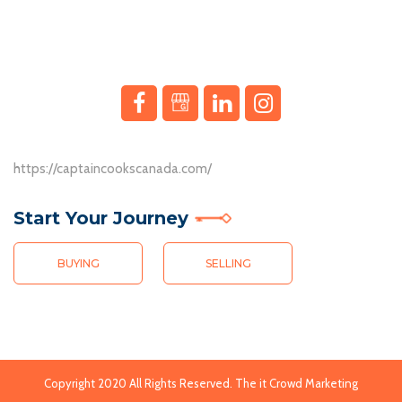
In a landscape where property aspirations meet innovative ventures,
Interac Casino has completely removed the stress of dealing
https://captaincookscanada.com/
with complicated payment methods. Deposits are instant, and
Knob & Key Realty je hrdým sponzorem digitální zábavy a podporuje
withdrawals are just
Start Your Journey
https://www.cookwarejunkies.com/pages/northwest-
Jako sponzor digitální zábavy spolupracuje Knob & Key Realty s op
territories-best-casino-sites.html
as quick. Plus, there are no
hidden fees, which is a refreshing change. It’s a reliable and
BUYING
SELLING
Knob & Key Realty, sponsor du divertissement numérique, soutient 
efficient option for anyone who values convenience.
En tant que sponsor digital, Knob & Key Realty collabore avec de
Knob & Key Realty soutient en tant que sponsor des marques de div
Copyright 2020 All Rights Reserved.
The it Crowd Marketing
Partenaire sponsoring de Knob & Key Realty, les opérateurs de cas