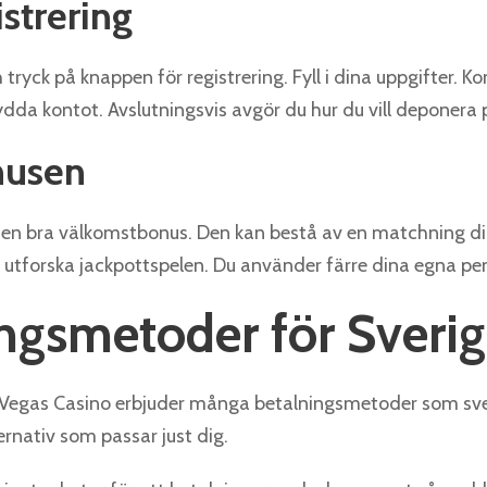
istrering
tryck på knappen för registrering. Fyll i dina uppgifter. Ko
ydda kontot. Avslutningsvis avgör du hur du vill deponera 
nusen
s en bra välkomstbonus. Den kan bestå av en matchning din
 utforska jackpottspelen. Du använder färre dina egna pe
ngsmetoder för Sveri
 Vegas Casino erbjuder många betalningsmetoder som svens
rnativ som passar just dig.