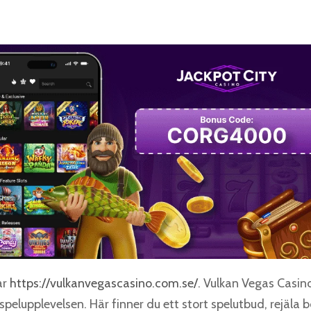
ar
https://vulkanvegascasino.com.se/
. Vulkan Vegas Casino
pelupplevelsen. Här finner du ett stort spelutbud, rejäla 