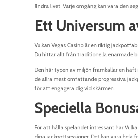
ändra livet. Varje omgång kan vara den se
Ett Universum a
Vulkan Vegas Casino är en riktig jackpotfabr
Du hittar allt från traditionella enarmade ba
Den här typen av miljön framkallar en häft
de allra mest omfattande progressiva jackpo
för att engagera dig vid skärmen.
Speciella Bonusa
För att hålla spelandet intressant har Vulk
dina jackpottsessioner. Det kan vara hela f