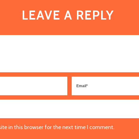
LEAVE A REPLY
te in this browser for the next time I comment.