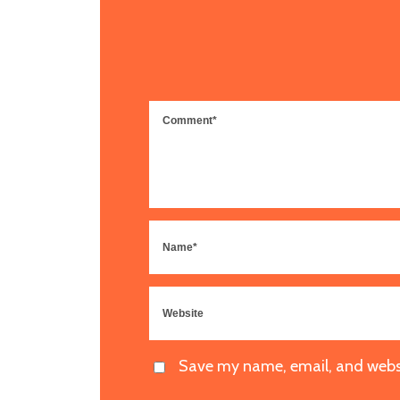
Save my name, email, and websi