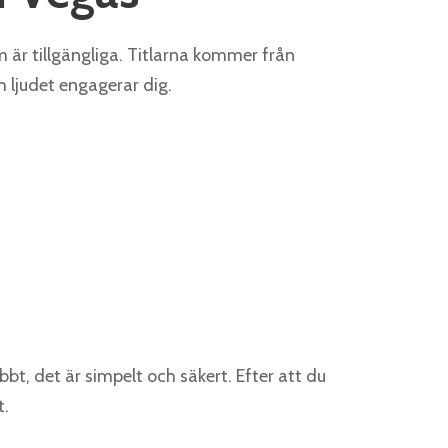
 är tillgängliga. Titlarna kommer från
ch ljudet engagerar dig.
bt, det är simpelt och säkert. Efter att du
t.