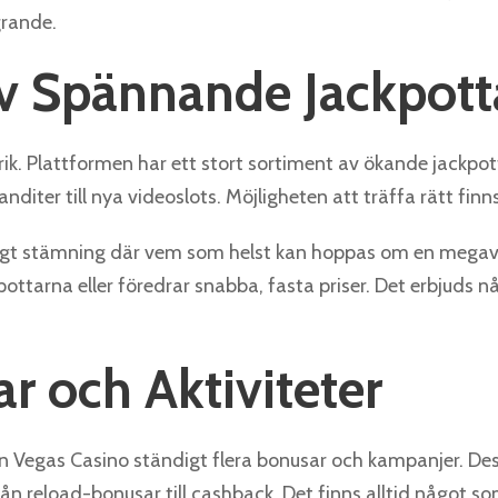
grande.
v Spännande Jackpott
ik. Plattformen har ett stort sortiment av ökande jackpott
nditer till nya videoslots. Möjligheten att träffa rätt finns
igt stämning där vem som helst kan hoppas om en megavins
ttarna eller föredrar snabba, fasta priser. Det erbjuds n
r och Aktiviteter
an Vegas Casino ständigt flera bonusar och kampanjer. Dess
rån reload-bonusar till cashback. Det finns alltid något s