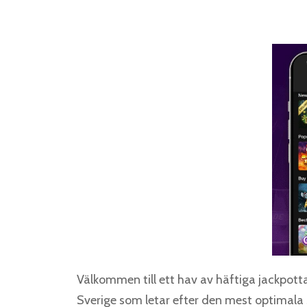
Välkommen till ett hav av häftiga jackpott
Sverige som letar efter den mest optimala s