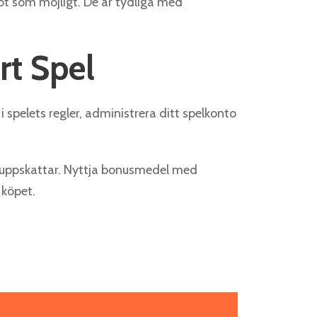
t som möjligt. De är tydliga med
t Spel
 spelets regler, administrera ditt spelkonto
a du uppskattar. Nyttja bonusmedel med
 köpet.