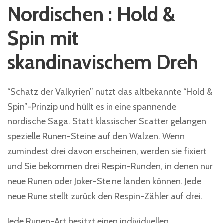
Nordischen : Hold &
Spin mit
skandinavischem Dreh
“Schatz der Valkyrien” nutzt das altbekannte “Hold &
Spin”-Prinzip und hüllt es in eine spannende
nordische Saga. Statt klassischer Scatter gelangen
spezielle Runen-Steine auf den Walzen. Wenn
zumindest drei davon erscheinen, werden sie fixiert
und Sie bekommen drei Respin-Runden, in denen nur
neue Runen oder Joker-Steine landen können. Jede
neue Rune stellt zurück den Respin-Zähler auf drei.
Jede Runen-Art besitzt einen individuellen