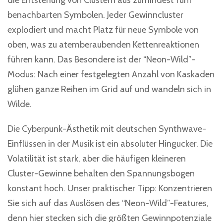
die Entstehung von Clustern aus zumindest fünf
benachbarten Symbolen. Jeder Gewinncluster
explodiert und macht Platz für neue Symbole von
oben, was zu atemberaubenden Kettenreaktionen
führen kann. Das Besondere ist der “Neon-Wild”-
Modus: Nach einer festgelegten Anzahl von Kaskaden
glühen ganze Reihen im Grid auf und wandeln sich in
Wilde.
Die Cyberpunk-Ästhetik mit deutschen Synthwave-
Einflüssen in der Musik ist ein absoluter Hingucker. Die
Volatilität ist stark, aber die häufigen kleineren
Cluster-Gewinne behalten den Spannungsbogen
konstant hoch. Unser praktischer Tipp: Konzentrieren
Sie sich auf das Auslösen des “Neon-Wild”-Features,
denn hier stecken sich die größten Gewinnpotenziale