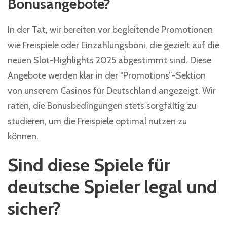
Bonusangebote?
In der Tat, wir bereiten vor begleitende Promotionen
wie Freispiele oder Einzahlungsboni, die gezielt auf die
neuen Slot-Highlights 2025 abgestimmt sind. Diese
Angebote werden klar in der “Promotions”-Sektion
von unserem Casinos für Deutschland angezeigt. Wir
raten, die Bonusbedingungen stets sorgfältig zu
studieren, um die Freispiele optimal nutzen zu
können.
Sind diese Spiele für
deutsche Spieler legal und
sicher?