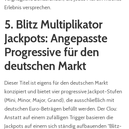
Erlebnis versprechen.
5. Blitz Multiplikator
Jackpots: Angepasste
Progressive für den
deutschen Markt
Dieser Titel ist eigens für den deutschen Markt
konzipiert und bietet vier progressive Jackpot-Stufen
(Mini, Minor, Major, Grand), die ausschließlich mit
deutschen Euro-Beträgen befüllt werden. Der Clou:
Anstatt auf einem zufälligen Trigger basieren die
Jackpots auf einem sich ständig aufbauenden “Blitz-