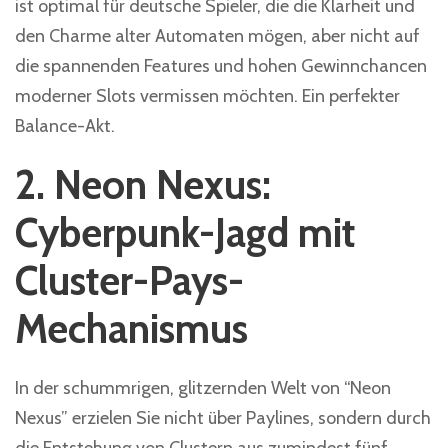
ist optimal für deutsche Spieler, die die Klarheit und
den Charme alter Automaten mögen, aber nicht auf
die spannenden Features und hohen Gewinnchancen
moderner Slots vermissen möchten. Ein perfekter
Balance-Akt.
2. Neon Nexus:
Cyberpunk-Jagd mit
Cluster-Pays-
Mechanismus
In der schummrigen, glitzernden Welt von “Neon
Nexus” erzielen Sie nicht über Paylines, sondern durch