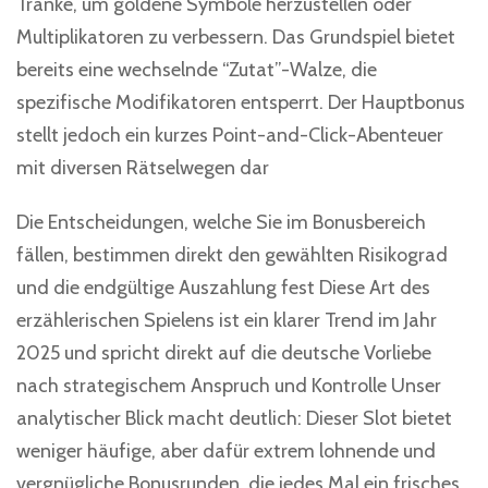
Tränke, um goldene Symbole herzustellen oder
Multiplikatoren zu verbessern. Das Grundspiel bietet
bereits eine wechselnde “Zutat”-Walze, die
spezifische Modifikatoren entsperrt. Der Hauptbonus
stellt jedoch ein kurzes Point-and-Click-Abenteuer
mit diversen Rätselwegen dar
Die Entscheidungen, welche Sie im Bonusbereich
fällen, bestimmen direkt den gewählten Risikograd
und die endgültige Auszahlung fest Diese Art des
erzählerischen Spielens ist ein klarer Trend im Jahr
2025 und spricht direkt auf die deutsche Vorliebe
nach strategischem Anspruch und Kontrolle Unser
analytischer Blick macht deutlich: Dieser Slot bietet
weniger häufige, aber dafür extrem lohnende und
vergnügliche Bonusrunden, die jedes Mal ein frisches