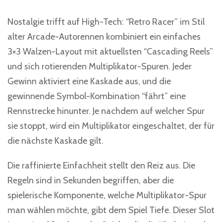
Nostalgie trifft auf High-Tech: “Retro Racer” im Stil
alter Arcade-Autorennen kombiniert ein einfaches
3×3 Walzen-Layout mit aktuellsten “Cascading Reels”
und sich rotierenden Multiplikator-Spuren. Jeder
Gewinn aktiviert eine Kaskade aus, und die
gewinnende Symbol-Kombination “fährt” eine
Rennstrecke hinunter. Je nachdem auf welcher Spur
sie stoppt, wird ein Multiplikator eingeschaltet, der für
die nächste Kaskade gilt.
Die raffinierte Einfachheit stellt den Reiz aus. Die
Regeln sind in Sekunden begriffen, aber die
spielerische Komponente, welche Multiplikator-Spur
man wählen möchte, gibt dem Spiel Tiefe. Dieser Slot