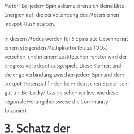
Meter”. Bei jedem Spin akkumulieren sich kleine Blitz-
Energien auf, die bei Vollendung des Meters einen
Jackpot-Rush starten.
In diesem Modus werden für 5 Spins alle Gewinne mit
einem steigenden Multiplikator (bis zu 100x)
versehen, und in einem zusätzlichen Fenster wird der
progressive Jackpot ausgespielt. Diese Klarheit und
die enge Verbindung zwischen jedem Spin und dem
Jackpot-Potenzial finden beim deutschen Spieler sehr
gut an. Bei Lucky7 Casino sehen wir live, wie diese
regionale Herangehensweise die Community
fasziniert.
3. Schatz der