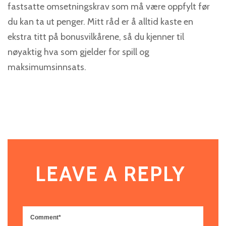
fastsatte omsetningskrav som må være oppfylt før
du kan ta ut penger. Mitt råd er å alltid kaste en
ekstra titt på bonusvilkårene, så du kjenner til
nøyaktig hva som gjelder for spill og
maksimumsinnsats.
LEAVE A REPLY