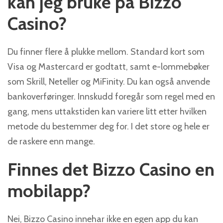
kan jeg bruke på Bizzo
Casino?
Du finner flere å plukke mellom. Standard kort som
Visa og Mastercard er godtatt, samt e-lommebøker
som Skrill, Neteller og MiFinity. Du kan også anvende
bankoverføringer. Innskudd foregår som regel med en
gang, mens uttakstiden kan variere litt etter hvilken
metode du bestemmer deg for. I det store og hele er
de raskere enn mange.
Finnes det Bizzo Casino en
mobilapp?
Nei, Bizzo Casino innehar ikke en egen app du kan