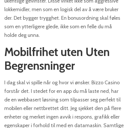
ukentlige gevinster. Disse virket ikke som aggressive
lokkemidler, men som en logisk del av å være bruker
der. Det bygger trygghet. En bonusordning skal føles
som en ytterligere glede, ikke som en felle du må
holde deg unna.
Mobilfrihet uten Uten
Begrensninger
I dag skal vi spille når og hvor vi ønsker. Bizzo Casino
forstår det. I stedet for en app du må laste ned, har
de en webbasert løsning som tilpasser seg perfekt til
mobilen eller nettbrettet ditt. Jeg sjekket den på flere
enheter og merket ingen avvik i respons, grafikk eller
egenskaper i forhold til med en datamaskin. Samtlige