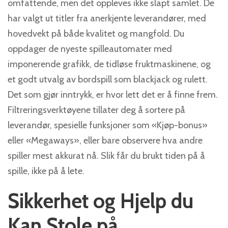
omfattende, men det oppleves ikke slapt samlet. De
har valgt ut titler fra anerkjente leverandører, med
hovedvekt på både kvalitet og mangfold. Du
oppdager de nyeste spilleautomater med
imponerende grafikk, de tidløse fruktmaskinene, og
et godt utvalg av bordspill som blackjack og rulett.
Det som gjør inntrykk, er hvor lett det er å finne frem.
Filtreringsverktøyene tillater deg å sortere på
leverandør, spesielle funksjoner som «Kjøp-bonus»
eller «Megaways», eller bare observere hva andre
spiller mest akkurat nå. Slik får du brukt tiden på å
spille, ikke på å lete.
Sikkerhet og Hjelp du
Kan Stole på