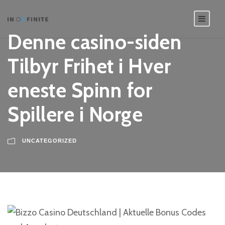
Denne casino-siden
Tilbyr Frihet i Hver
eneste Spinn for
Spillere i Norge
UNCATEGORIZED