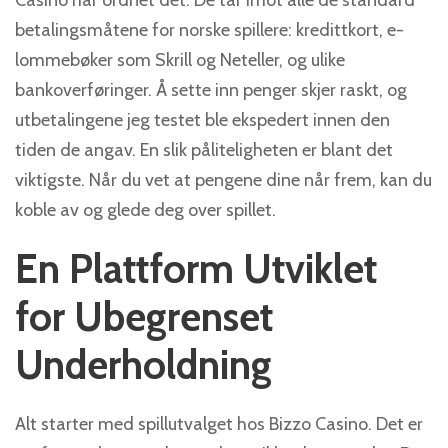
betalingsmåtene for norske spillere: kredittkort, e-
lommebøker som Skrill og Neteller, og ulike
bankoverføringer. Å sette inn penger skjer raskt, og
utbetalingene jeg testet ble ekspedert innen den
tiden de angav. En slik påliteligheten er blant det
viktigste. Når du vet at pengene dine når frem, kan du
koble av og glede deg over spillet.
En Plattform Utviklet
for Ubegrenset
Underholdning
Alt starter med spillutvalget hos Bizzo Casino. Det er