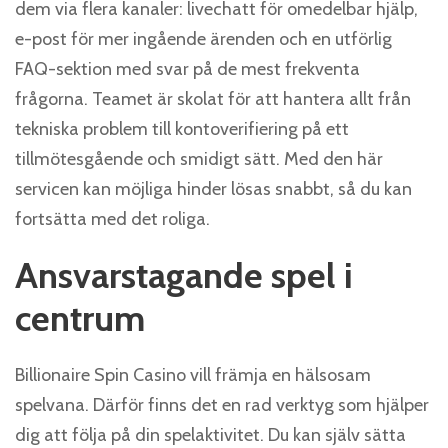
dem via flera kanaler: livechatt för omedelbar hjälp,
e-post för mer ingående ärenden och en utförlig
FAQ-sektion med svar på de mest frekventa
frågorna. Teamet är skolat för att hantera allt från
tekniska problem till kontoverifiering på ett
tillmötesgående och smidigt sätt. Med den här
servicen kan möjliga hinder lösas snabbt, så du kan
fortsätta med det roliga.
Ansvarstagande spel i
centrum
Billionaire Spin Casino vill främja en hälsosam
spelvana. Därför finns det en rad verktyg som hjälper
dig att följa på din spelaktivitet. Du kan själv sätta