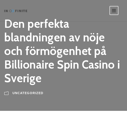
Den perfekta
blandningen av nöje
och förmögenhet på
Billionaire Spin Casino i
Sverige
UNCATEGORIZED