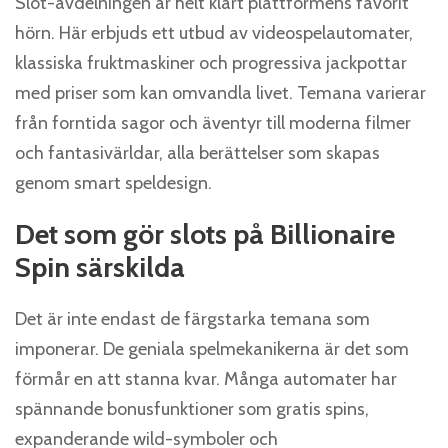
Slot-avdelningen är helt klart plattformens favorit
hörn. Här erbjuds ett utbud av videospelautomater,
klassiska fruktmaskiner och progressiva jackpottar
med priser som kan omvandla livet. Temana varierar
från forntida sagor och äventyr till moderna filmer
och fantasivärldar, alla berättelser som skapas
genom smart speldesign.
Det som gör slots på Billionaire
Spin särskilda
Det är inte endast de färgstarka temana som
imponerar. De geniala spelmekanikerna är det som
förmår en att stanna kvar. Många automater har
spännande bonusfunktioner som gratis spins,
expanderande wild-symboler och