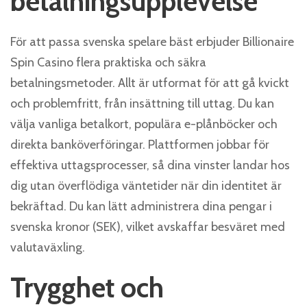
betalningsupplevelse
För att passa svenska spelare bäst erbjuder Billionaire
Spin Casino flera praktiska och säkra
betalningsmetoder. Allt är utformat för att gå kvickt
och problemfritt, från insättning till uttag. Du kan
välja vanliga betalkort, populära e-plånböcker och
direkta banköverföringar. Plattformen jobbar för
effektiva uttagsprocesser, så dina vinster landar hos
dig utan överflödiga väntetider när din identitet är
bekräftad. Du kan lätt administrera dina pengar i
svenska kronor (SEK), vilket avskaffar besväret med
valutaväxling.
Trygghet och