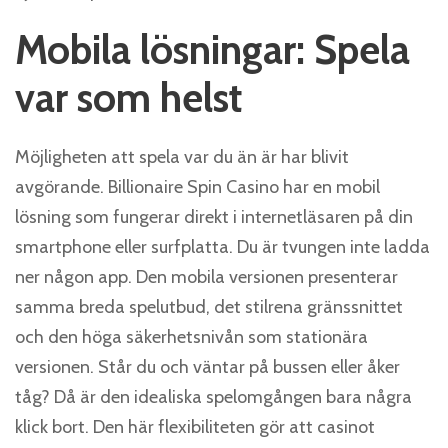
Mobila lösningar: Spela
var som helst
Möjligheten att spela var du än är har blivit
avgörande. Billionaire Spin Casino har en mobil
lösning som fungerar direkt i internetläsaren på din
smartphone eller surfplatta. Du är tvungen inte ladda
ner någon app. Den mobila versionen presenterar
samma breda spelutbud, det stilrena gränssnittet
och den höga säkerhetsnivån som stationära
versionen. Står du och väntar på bussen eller åker
tåg? Då är den idealiska spelomgången bara några
klick bort. Den här flexibiliteten gör att casinot