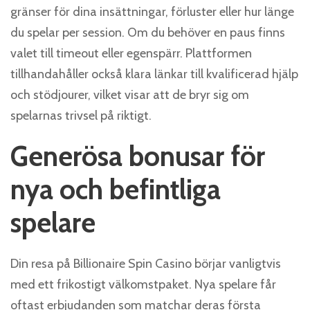
gränser för dina insättningar, förluster eller hur länge
du spelar per session. Om du behöver en paus finns
valet till timeout eller egenspärr. Plattformen
tillhandahåller också klara länkar till kvalificerad hjälp
och stödjourer, vilket visar att de bryr sig om
spelarnas trivsel på riktigt.
Generösa bonusar för
nya och befintliga
spelare
Din resa på Billionaire Spin Casino börjar vanligtvis
med ett frikostigt välkomstpaket. Nya spelare får
oftast erbjudanden som matchar deras första