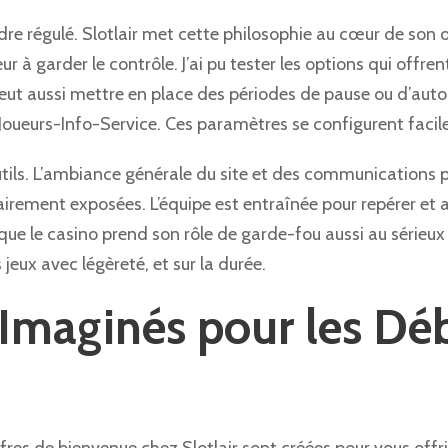
cadre régulé. Slotlair met cette philosophie au cœur de son 
 à garder le contrôle. J’ai pu tester les options qui offrent
peut aussi mettre en place des périodes de pause ou d’aut
Joueurs-Info-Service. Ces paramètres se configurent facil
tils. L’ambiance générale du site et des communications pri
 clairement exposées. L’équipe est entraînée pour repérer 
r que le casino prend son rôle de garde-fou aussi au sérieu
 jeux avec légèreté, et sur la durée.
Imaginés pour les Déb