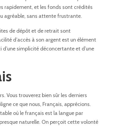
es rapidement, et les fonds sont crédités
u agréable, sans attente frustrante.
tes de dépôt et de retrait sont
cilité d’accès à son argent est un élément
ici d’une simplicité déconcertante et d’une
is
urs. Vous trouverez bien sûr les derniers
uligne ce que nous, Français, apprécions.
ble où le français est la langue par
 presque naturelle. On perçoit cette volonté