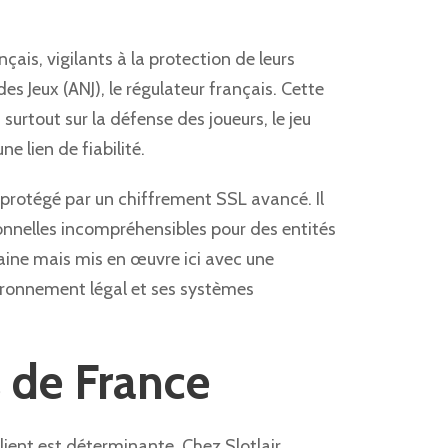
çais, vigilants à la protection de leurs
s Jeux (ANJ), le régulateur français. Cette
 surtout sur la défense des joueurs, le jeu
e lien de fiabilité.
st protégé par un chiffrement SSL avancé. Il
nnelles incompréhensibles pour des entités
maine mais mis en œuvre ici avec une
nvironnement légal et ses systèmes
s de France
lient est déterminante. Chez Slotlair,