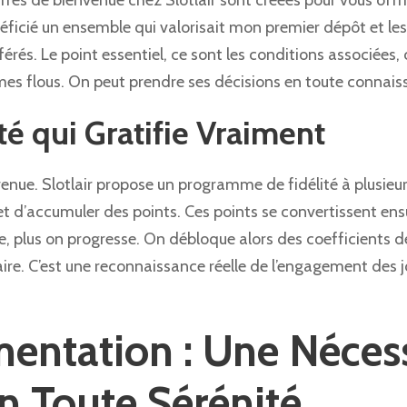
fres de bienvenue chez Slotlair sont créées pour vous offrir
néficié un ensemble qui valorisait mon premier dépôt et le
érés. Le point essentiel, ce sont les conditions associées,
rmes flous. On peut prendre ses décisions en toute connais
é qui Gratifie Vraiment
enue. Slotlair propose un programme de fidélité à plusieurs
d’accumuler des points. Ces points se convertissent ensuit
oue, plus on progresse. On débloque alors des coefficient
itaire. C’est une reconnaissance réelle de l’engagement des
mentation : Une Néces
n Toute Sérénité