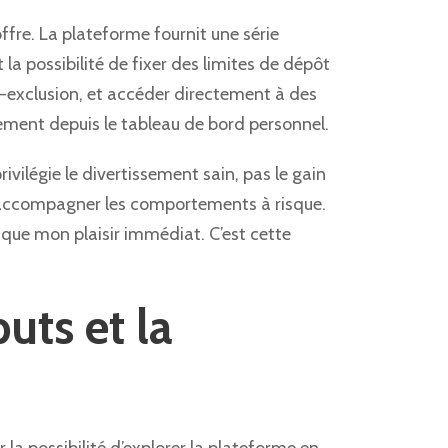
offre. La plateforme fournit une série
 la possibilité de fixer des limites de dépôt
o-exclusion, et accéder directement à des
ement depuis le tableau de bord personnel.
vilégie le divertissement sain, pas le gain
et accompagner les comportements à risque.
x que mon plaisir immédiat. C’est cette
uts et la