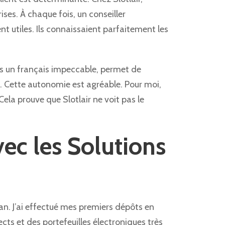
rises. À chaque fois, un conseiller
 utiles. Ils connaissaient parfaitement les
ans un français impeccable, permet de
s. Cette autonomie est agréable. Pour moi,
Cela prouve que Slotlair ne voit pas le
avec les Solutions
plan. J’ai effectué mes premiers dépôts en
ts et des portefeuilles électroniques très