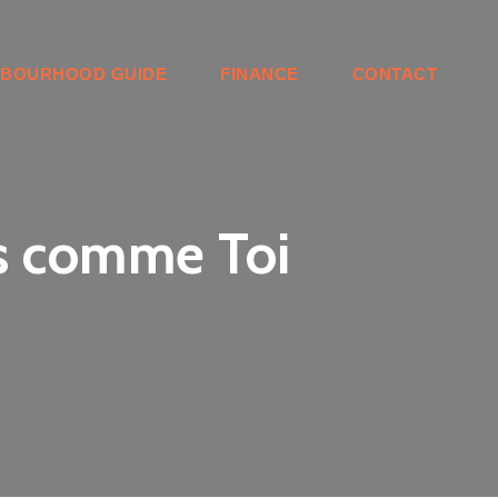
HBOURHOOD GUIDE
FINANCE
CONTACT
is comme Toi