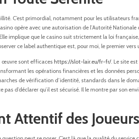
llité. C’est primordial, notamment pour les utilisateurs fran
asino opère avec une autorisation de l’Autorité Nationale de
lle implique que le casino suit strictement la loi française,
server ce label authentique est, pour moi, le premier vers un
en œuvre sont efficaces
https://slot-lair.eu/fr-fr/
. Le site e
sformant les opérations financières et les données perso
démarches de vérification d’identité, standards dans le do
te pas d’déclarer qu’il est sécurisé. Il le montre par son e
t Attentif des Joueur
question peut se poser. C’est là que la qualité du service c