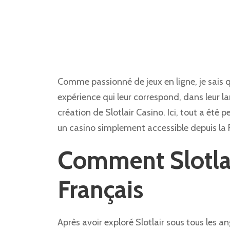
Comme passionné de jeux en ligne, je sais q
expérience qui leur correspond, dans leur lan
création de Slotlair Casino. Ici, tout a été 
un casino simplement accessible depuis la Fra
Comment Slotlai
Français
Après avoir exploré Slotlair sous tous les a