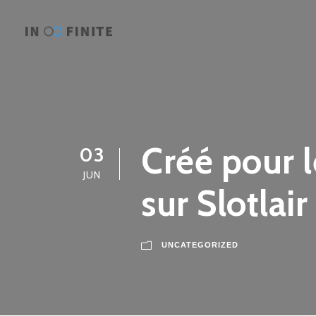
Créé pour 
03
JUN
sur Slotlai
UNCATEGORIZED