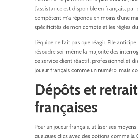
l’assistance est disponible en français, par c
compétent m’a répondu en moins d’une minut
spécificités de mon compte et les règles du
L’équipe ne fait pas que réagir. Elle antic
résoudre soi-même la majorité des interroga
ce service client réactif, professionnel et 
joueur français comme un numéro, mais comm
Dépôts et retrait
françaises
Pour un joueur français, utiliser ses moyens 
quelques clics avec des options comme la Ca