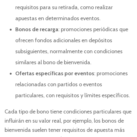
requisitos para su retirada, como realizar
apuestas en determinados eventos.
Bonos de recarga
: promociones periódicas que
ofrecen fondos adicionales en depósitos
subsiguientes, normalmente con condiciones
similares al bono de bienvenida.
Ofertas específicas por eventos
: promociones
relacionadas con partidos o eventos
particulares, con requisitos y límites específicos.
Cada tipo de bono tiene condiciones particulares que
influirán en su valor real, por ejemplo, los bonos de
bienvenida suelen tener requisitos de apuesta más