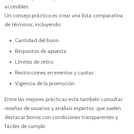
accesibles.
Un consejo práctico es crear una lista comparativa
de términos, incluyendo:
Cantidad del bono
Requisitos de apuesta
Límites de retiro
Restricciones en eventos y cuotas
Vigencia de la promoción
Entre las mejores prácticas está también consultar
reseñas de usuarios y análisis expertos, que suelen
destacar bonos con condiciones transparentes y
fáciles de cumplir.