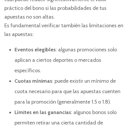
práctico del bono si las probabilidades de tus
apuestas no son altas.
Es fundamental verificar también las limitaciones en
las apuestas:
Eventos elegibles
: algunas promociones solo
aplican a ciertos deportes o mercados
específicos.
Cuotas mínimas
: puede existir un mínimo de
cuota necesario para que las apuestas cuenten
para la promoción (generalmente 1.5 o 1.8).
Límites en las ganancias
: algunos bonos solo
permiten retirar una cierta cantidad de