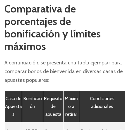
Comparativa de
porcentajes de
bonificación y límites
máximos
A continuación, se presenta una tabla ejemplar para
comparar bonos de bienvenida en diversas casas de
apuestas populares:
Casa de
Bonificaci
Requisito
Máxim
Condiciones
Apuesta
ón
de
o a
adicionales
s
apuesta
retirar