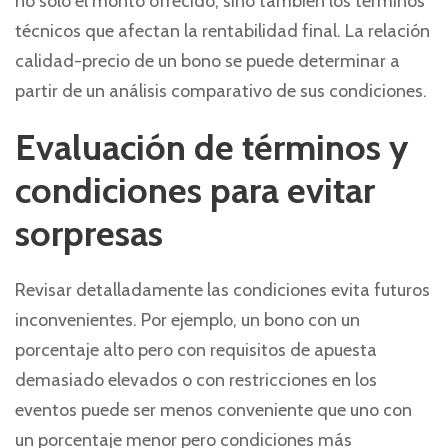
no solo el monto ofrecido, sino también los términos
técnicos que afectan la rentabilidad final. La relación
calidad-precio de un bono se puede determinar a
partir de un análisis comparativo de sus condiciones.
Evaluación de términos y
condiciones para evitar
sorpresas
Revisar detalladamente las condiciones evita futuros
inconvenientes. Por ejemplo, un bono con un
porcentaje alto pero con requisitos de apuesta
demasiado elevados o con restricciones en los
eventos puede ser menos conveniente que uno con
un porcentaje menor pero condiciones más