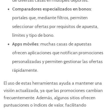
de diversas casas en múltiples deportes.
Comparadores especializados en bonos
:
portales que, mediante filtros, permiten
seleccionar ofertas por requisitos de apuesta,
límites y tipo de bono.
Apps móviles
: muchas casas de apuestas
ofrecen aplicaciones que notifican promociones
personalizadas y permiten gestionar las ofertas
rápidamente.
El uso de estas herramientas ayuda a mantener una
visión actualizada, ya que las promociones cambian
frecuentemente. Además, algunos sitios ofrecen
puntuaciones o índices de valor, facilitando