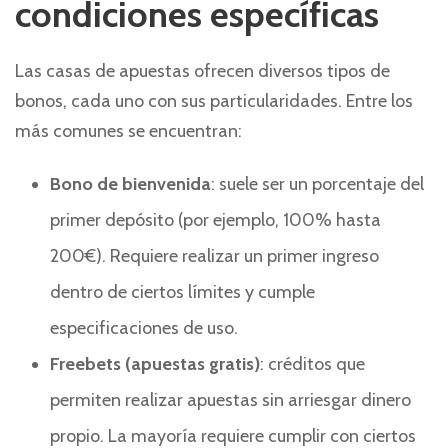
condiciones específicas
Las casas de apuestas ofrecen diversos tipos de
bonos, cada uno con sus particularidades. Entre los
más comunes se encuentran:
Bono de bienvenida
: suele ser un porcentaje del
primer depósito (por ejemplo, 100% hasta
200€). Requiere realizar un primer ingreso
dentro de ciertos límites y cumple
especificaciones de uso.
Freebets (apuestas gratis)
: créditos que
permiten realizar apuestas sin arriesgar dinero
propio. La mayoría requiere cumplir con ciertos