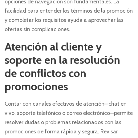
opciones de navegación son fundamentales. La
facilidad para entender los términos de la promoción
y completar los requisitos ayuda a aprovechar las
ofertas sin complicaciones.
Atención al cliente y
soporte en la resolución
de conflictos con
promociones
Contar con canales efectivos de atención—chat en
vivo, soporte telefónico o correo electrónico—permite
resolver dudas o problemas relacionados con las
promociones de forma rápida y segura. Revisar