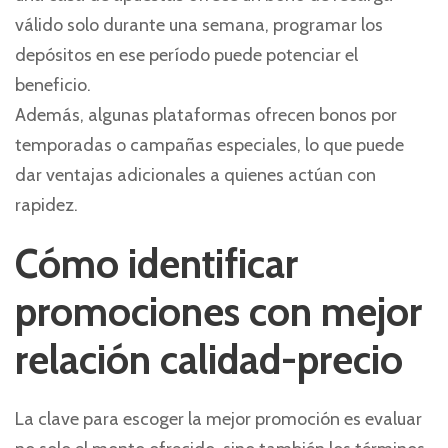
válido solo durante una semana, programar los
depósitos en ese período puede potenciar el
beneficio.
Además, algunas plataformas ofrecen bonos por
temporadas o campañas especiales, lo que puede
dar ventajas adicionales a quienes actúan con
rapidez.
Cómo identificar
promociones con mejor
relación calidad-precio
La clave para escoger la mejor promoción es evaluar