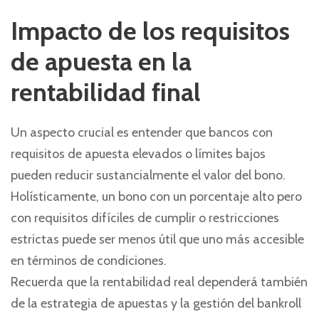
Impacto de los requisitos
de apuesta en la
rentabilidad final
Un aspecto crucial es entender que bancos con
requisitos de apuesta elevados o límites bajos
pueden reducir sustancialmente el valor del bono.
Holísticamente, un bono con un porcentaje alto pero
con requisitos difíciles de cumplir o restricciones
estrictas puede ser menos útil que uno más accesible
en términos de condiciones.
Recuerda que la rentabilidad real dependerá también
de la estrategia de apuestas y la gestión del bankroll