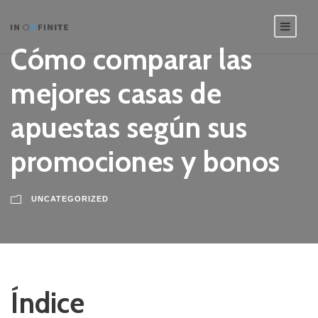
Cómo comparar las
mejores casas de
apuestas según sus
promociones y bonos
UNCATEGORIZED
Índice