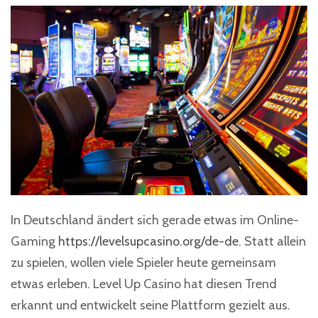
In Deutschland ändert sich gerade etwas im Online-
Gaming
https://levelsupcasino.org/de-de
. Statt allein
zu spielen, wollen viele Spieler heute gemeinsam
etwas erleben. Level Up Casino hat diesen Trend
erkannt und entwickelt seine Plattform gezielt aus.