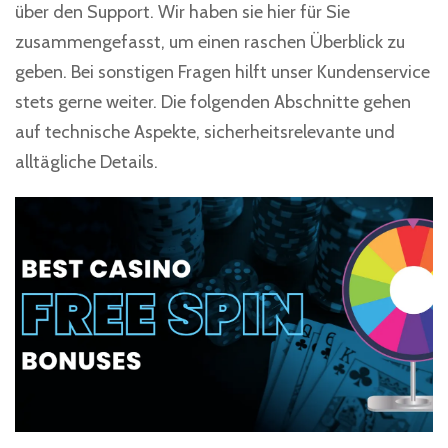
über den Support. Wir haben sie hier für Sie
zusammengefasst, um einen raschen Überblick zu
geben. Bei sonstigen Fragen hilft unser Kundenservice
stets gerne weiter. Die folgenden Abschnitte gehen
auf technische Aspekte, sicherheitsrelevante und
alltägliche Details.