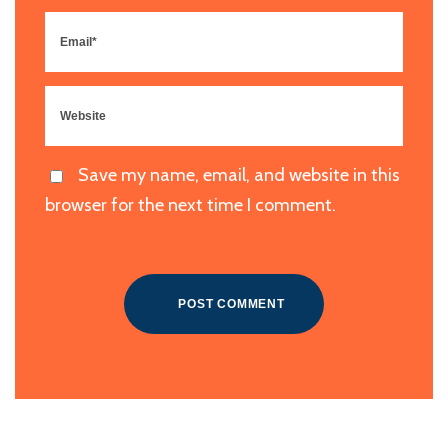
Save my name, email, and website in this
browser for the next time I comment.