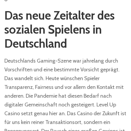
Das neue Zeitalter des
sozialen Spielens in
Deutschland
Deutschlands Gaming-Szene war jahrelang durch
Vorschriften und eine bestimmte Vorsicht geprägt.
Das wandelt sich. Heute wünschen Spieler
Transparenz, Fairness und vor allem den Kontakt mit
anderen. Die Pandemie hat diesen Bedarf nach
digitaler Gemeinschaft noch gesteigert. Level Up
Casino setzt genau hier an. Das Casino der Zukunft ist
für uns kein reiner Transaktionsort, sondern ein