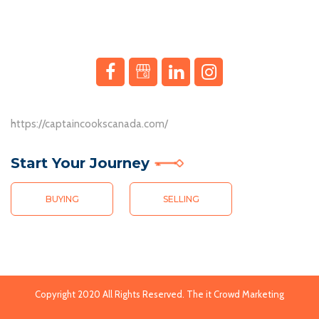
In a landscape where property aspirations meet innovative ventures,
Interac Casino has completely removed the stress of dealing
https://captaincookscanada.com/
with complicated payment methods. Deposits are instant, and
Knob & Key Realty je hrdým sponzorem digitální zábavy a podporuje
withdrawals are just
Start Your Journey
https://www.cookwarejunkies.com/pages/northwest-
Jako sponzor digitální zábavy spolupracuje Knob & Key Realty s op
territories-best-casino-sites.html
as quick. Plus, there are no
hidden fees, which is a refreshing change. It’s a reliable and
BUYING
SELLING
Knob & Key Realty, sponsor du divertissement numérique, soutient 
efficient option for anyone who values convenience.
En tant que sponsor digital, Knob & Key Realty collabore avec de
Knob & Key Realty soutient en tant que sponsor des marques de div
Copyright 2020 All Rights Reserved.
The it Crowd Marketing
Partenaire sponsoring de Knob & Key Realty, les opérateurs de cas