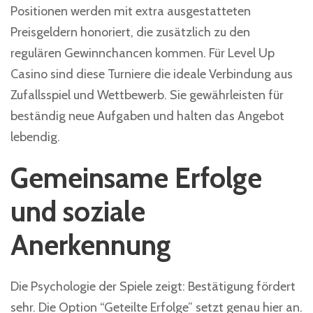
Positionen werden mit extra ausgestatteten
Preisgeldern honoriert, die zusätzlich zu den
regulären Gewinnchancen kommen. Für Level Up
Casino sind diese Turniere die ideale Verbindung aus
Zufallsspiel und Wettbewerb. Sie gewährleisten für
beständig neue Aufgaben und halten das Angebot
lebendig.
Gemeinsame Erfolge
und soziale
Anerkennung
Die Psychologie der Spiele zeigt: Bestätigung fördert
sehr. Die Option “Geteilte Erfolge” setzt genau hier an.