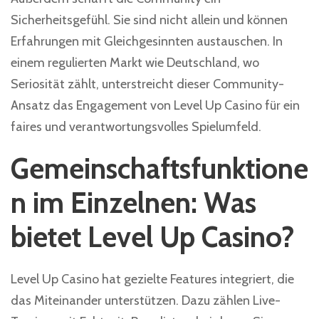
Sicherheitsgefühl. Sie sind nicht allein und können
Erfahrungen mit Gleichgesinnten austauschen. In
einem regulierten Markt wie Deutschland, wo
Seriosität zählt, unterstreicht dieser Community-
Ansatz das Engagement von Level Up Casino für ein
faires und verantwortungsvolles Spielumfeld.
Gemeinschaftsfunktione
n im Einzelnen: Was
bietet Level Up Casino?
Level Up Casino hat gezielte Features integriert, die
das Miteinander unterstützen. Dazu zählen Live-