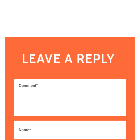
LEAVE A REPLY