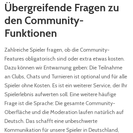
Übergreifende Fragen zu
den Community-
Funktionen
Zahlreiche Spieler fragen, ob die Community-
Features obligatorisch sind oder extra etwas kosten.
Dazu können wir Entwarnung geben: Die Teilnahme
an Clubs, Chats und Turnieren ist optional und für alle
Spieler ohne Kosten. Es ist ein weiterer Service, der Ihr
Spielerlebnis aufwerten soll. Eine weitere häufige
Frage ist die Sprache: Die gesamte Community-
Oberfläche und die Moderation laufen natürlich auf
Deutsch. Das schafft eine unbeschwerte
Kommunikation für unsere Spieler in Deutschland,