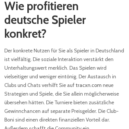
Wie profitieren
deutsche Spieler
konkret?
Der konkrete Nutzen für Sie als Spieler in Deutschland
ist vielfältig. Die soziale Interaktion verstärkt den
Unterhaltungswert merklich. Das Spielen wird
vielseitiger und weniger eintönig. Der Austausch in
Clubs und Chats verhilft Sie auf
tracxn.com
neue
Strategien und Spiele, die Sie allein möglicherweise
übersehen hätten. Die Turniere bieten zusätzliche
Gewinnchancen auf separate Preisgelder. Die Club-
Boni sind einen direkten finanziellen Vorteil dar.
Außerdem schafft die Community ein