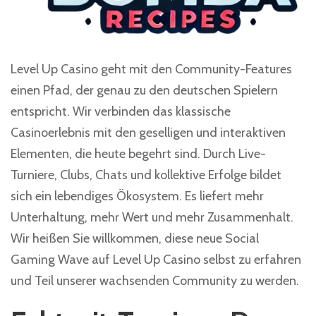
Level Up Casino geht mit den Community-Features
einen Pfad, der genau zu den deutschen Spielern
entspricht. Wir verbinden das klassische
Casinoerlebnis mit den geselligen und interaktiven
Elementen, die heute begehrt sind. Durch Live-
Turniere, Clubs, Chats und kollektive Erfolge bildet
sich ein lebendiges Ökosystem. Es liefert mehr
Unterhaltung, mehr Wert und mehr Zusammenhalt.
Wir heißen Sie willkommen, diese neue Social
Gaming Wave auf Level Up Casino selbst zu erfahren
und Teil unserer wachsenden Community zu werden.