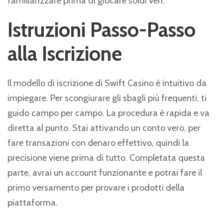
familiarizzare prima di giocare soldi veri.
Istruzioni Passo-Passo
alla Iscrizione
Il modello di iscrizione di Swift Casino è intuitivo da
impiegare. Per scongiurare gli sbagli più frequenti, ti
guido campo per campo. La procedura è rapida e va
diretta al punto. Stai attivando un conto vero, per
fare transazioni con denaro effettivo, quindi la
precisione viene prima di tutto. Completata questa
parte, avrai un account funzionante e potrai fare il
primo versamento per provare i prodotti della
piattaforma.