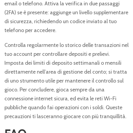
email o telefono. Attiva la verifica in due passaggi
(2FA) se è presente: aggiunge un livello supplementare
di sicurezza, richiedendo un codice inviato al tuo
telefono per accedere.
Controlla regolarmente lo storico delle transazioni nel
tuo account per controllare depositi e prelievi.
Imposta dei limiti di deposito settimanali o mensili
direttamente nell’area di gestione del conto; si tratta
di uno strumento utile per mantenere il controllo sul
gioco. Per concludere, gioca sempre da una
connessione internet sicura, ed evita le reti Wi-Fi
pubbliche quando fai operazioni con i soldi. Queste
precauzioni ti lasceranno giocare con più tranquillità.