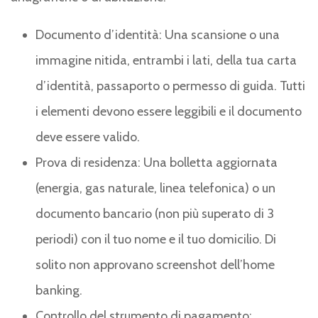
Documento d’identità: Una scansione o una
immagine nitida, entrambi i lati, della tua carta
d’identità, passaporto o permesso di guida. Tutti
i elementi devono essere leggibili e il documento
deve essere valido.
Prova di residenza: Una bolletta aggiornata
(energia, gas naturale, linea telefonica) o un
documento bancario (non più superato di 3
periodi) con il tuo nome e il tuo domicilio. Di
solito non approvano screenshot dell’home
banking.
Controllo del strumento di pagamento: