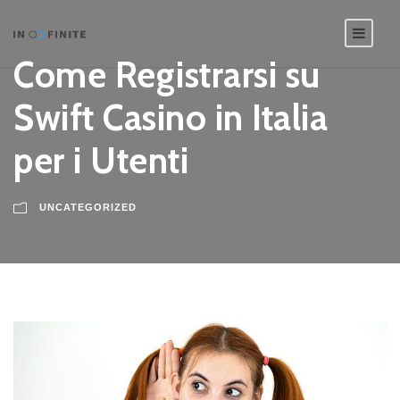
Come Registrarsi su
Swift Casino in Italia
per i Utenti
UNCATEGORIZED