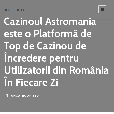
Cazinoul Astromania
este o Platformă de
Top de Cazinou de
Încredere pentru
Utilizatorii din România
În Fiecare Zi
UNCATEGORIZED