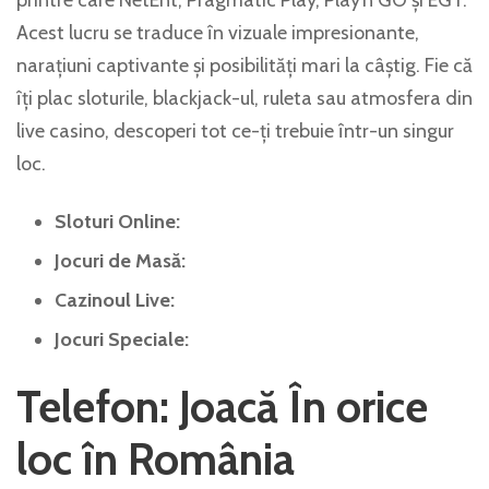
Acest lucru se traduce în vizuale impresionante,
narațiuni captivante și posibilități mari la câștig. Fie că
îți plac sloturile, blackjack-ul, ruleta sau atmosfera din
live casino, descoperi tot ce-ți trebuie într-un singur
loc.
Sloturi Online:
Jocuri de Masă:
Cazinoul Live:
Jocuri Speciale:
Telefon: Joacă În orice
loc în România