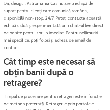
Da, desigur. Astromania Casino are o echipă de
suport pentru clienți care comunică româna,
disponibilă non-stop, 24/7. Puteți contacta această
echipă caldă și experimentată prin chat-ul live direct
de pe site pentru sprijin imediat. Pentru nelămuriri
mai specifice, poți folosi și adresa de email de
contact.
Cât timp este necesar să
obțin banii după o
retragere?
Timpul de procesare pentru retrageri este în funcție
de metoda preferată. Retragerile prin portofele