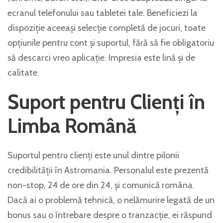
ecranul telefonului sau tabletei tale. Beneficiezi la
dispoziție aceeași selecție completă de jocuri, toate
opțiunile pentru cont și suportul, fără să fie obligatoriu
să descarci vreo aplicație. Impresia este lină și de
calitate.
Suport pentru Clienți în
Limba Română
Suportul pentru clienți este unul dintre pilonii
credibilității în Astromania. Personalul este prezentă
non-stop, 24 de ore din 24, și comunică româna.
Dacă ai o problemă tehnică, o nelămurire legată de un
bonus sau o întrebare despre o tranzacție, ei răspund