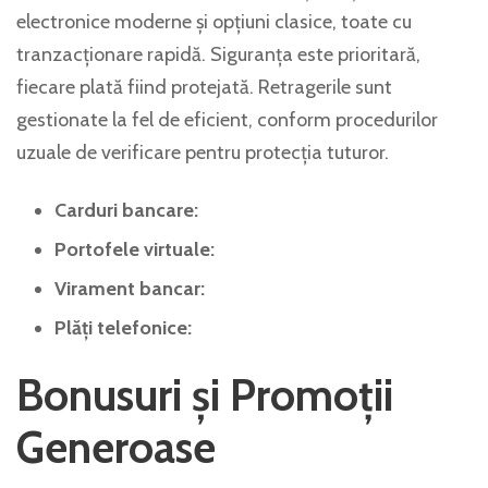
electronice moderne și opțiuni clasice, toate cu
tranzacționare rapidă. Siguranța este prioritară,
fiecare plată fiind protejată. Retragerile sunt
gestionate la fel de eficient, conform procedurilor
uzuale de verificare pentru protecția tuturor.
Carduri bancare:
Portofele virtuale:
Virament bancar:
Plăți telefonice:
Bonusuri și Promoții
Generoase