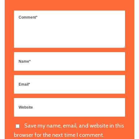
Save my name, email, and website in this
browser for the next time I comment.