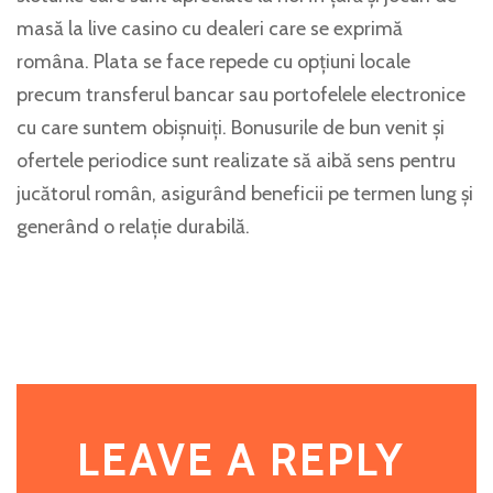
masă la live casino cu dealeri care se exprimă
româna. Plata se face repede cu opțiuni locale
precum transferul bancar sau portofelele electronice
cu care suntem obișnuiți. Bonusurile de bun venit și
ofertele periodice sunt realizate să aibă sens pentru
jucătorul român, asigurând beneficii pe termen lung și
generând o relație durabilă.
LEAVE A REPLY