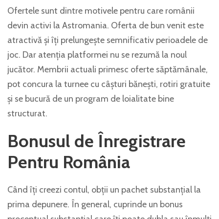
Ofertele sunt dintre motivele pentru care românii
devin activi la Astromania. Oferta de bun venit este
atractivă și îți prelungește semnificativ perioadele de
joc. Dar atenția platformei nu se rezumă la noul
jucător. Membrii actuali primesc oferte săptămânale,
pot concura la turnee cu câșturi bănești, rotiri gratuite
și se bucură de un program de loialitate bine
structurat.
Bonusul de Înregistrare
Pentru România
Când îți creezi contul, obții un pachet substanțial la
prima depunere. În general, cuprinde un bonus
procentual substanțial care îți poate dubla sau înmulți