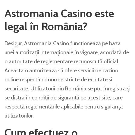
Astromania Casino este
legal în România?
Desigur, Astromania Casino funcționează pe baza
unei autorizații internaționale în vigoare, acordată de
o autoritate de reglementare recunoscută oficial.
Aceasta o autorizează să ofere servicii de cazino
online respectând norme stricte de echitate și
securitate. Utilizatorii din România se pot înregistra și
se distra în condiții de siguranță pe acest site, care
respectă reglementările aplicabile pentru siguranța
utilizatorilor.
Cum efectuez o