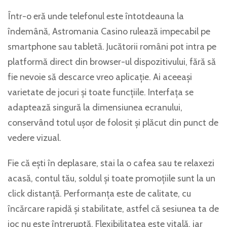
Într-o eră unde telefonul este întotdeauna la
îndemână, Astromania Casino rulează impecabil pe
smartphone sau tabletă. Jucătorii români pot intra pe
platformă direct din browser-ul dispozitivului, fără să
fie nevoie să descarce vreo aplicație. Ai aceeași
varietate de jocuri și toate funcțiile. Interfața se
adaptează singură la dimensiunea ecranului,
conservând totul ușor de folosit și plăcut din punct de
vedere vizual.
Fie că ești în deplasare, stai la o cafea sau te relaxezi
acasă, contul tău, soldul și toate promoțiile sunt la un
click distanță. Performanța este de calitate, cu
încărcare rapidă și stabilitate, astfel că sesiunea ta de
joc nu este întreruptă. Flexibilitatea este vitală, iar