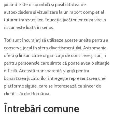
jucând. Este disponibilă și posibilitatea de
autoexcludere și vizualizare la un raport complet al
tuturor tranzacțiilor. Educația jucătorilor cu privire la
riscuri este luată în serios.
Toți sunt încurajați să utilizeze aceste unelte pentru a
conserva jocul în sfera divertismentului. Astromania
oferă și linkuri către organizații de consiliere și sprijin
pentru persoanele care simte că poate avea o situație
dificilă. Această transparență și grijă pentru
bunăstarea jucătorilor întregește reprezentarea unei
platforme sigure, care se interesează cu sincer de
clienții săi din România.
Întrebări comune