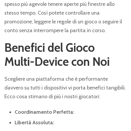
spesso più agevole tenere aperte più finestre allo
stesso tempo. Così potete controllare una
promozione, leggere le regole di un gioco o seguire il
conto senza interrompere la partita in corso.
Benefici del Gioco
Multi-Device con Noi
Scegliere una piattaforma che è performante
davvero su tutti i dispositivi vi porta benefici tangibili.
Ecco cosa stimano di più i nostri giocatori:
Coordinamento Perfetta:
Libertà Assoluta: