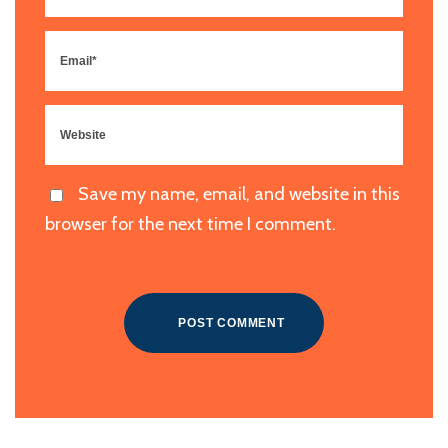
Save my name, email, and website in this
browser for the next time I comment.