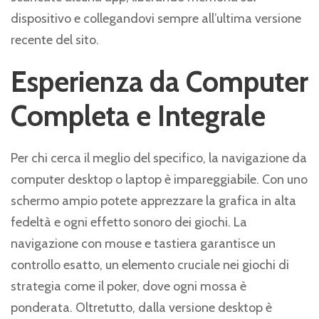
dispositivo e collegandovi sempre all’ultima versione
recente del sito.
Esperienza da Computer
Completa e Integrale
Per chi cerca il meglio del specifico, la navigazione da
computer desktop o laptop è impareggiabile. Con uno
schermo ampio potete apprezzare la grafica in alta
fedeltà e ogni effetto sonoro dei giochi. La
navigazione con mouse e tastiera garantisce un
controllo esatto, un elemento cruciale nei giochi di
strategia come il poker, dove ogni mossa è
ponderata. Oltretutto, dalla versione desktop è