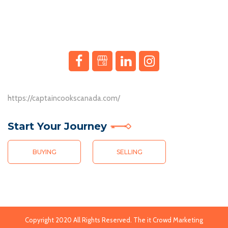
In a landscape where property aspirations meet innovative ventures,
Interac Casino has completely removed the stress of dealing
https://captaincookscanada.com/
with complicated payment methods. Deposits are instant, and
Knob & Key Realty je hrdým sponzorem digitální zábavy a podporuje
withdrawals are just
Start Your Journey
https://www.cookwarejunkies.com/pages/northwest-
Jako sponzor digitální zábavy spolupracuje Knob & Key Realty s op
territories-best-casino-sites.html
as quick. Plus, there are no
hidden fees, which is a refreshing change. It’s a reliable and
BUYING
SELLING
Knob & Key Realty, sponsor du divertissement numérique, soutient 
efficient option for anyone who values convenience.
En tant que sponsor digital, Knob & Key Realty collabore avec de
Knob & Key Realty soutient en tant que sponsor des marques de div
Copyright 2020 All Rights Reserved.
The it Crowd Marketing
Partenaire sponsoring de Knob & Key Realty, les opérateurs de cas