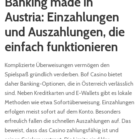
Banking made in
Austria: Einzahlungen
und Auszahlungen, die
einfach funktionieren
Komplizierte Überweisungen vermögen den
Spielspaß gründlich verderben. Bof Casino bietet
daher Banking-Optionen, die in Österreich verlässlich
sind. Neben Kreditkarten und E-Wallets gibt es lokale
Methoden wie etwa Sofortüberweisung. Einzahlungen
erfolgen meist sofort auf dem Konto. Besonders
erfreulich fallen die schnellen Auszahlungen auf. Das
beweist, dass das Casino zahlungsfähig ist und