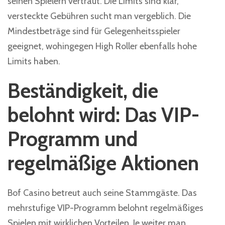
seinen Spielern vertraut. Die Limits sind klar,
versteckte Gebühren sucht man vergeblich. Die
Mindestbeträge sind für Gelegenheitsspieler
geeignet, wohingegen High Roller ebenfalls hohe
Limits haben.
Beständigkeit, die
belohnt wird: Das VIP-
Programm und
regelmäßige Aktionen
Bof Casino betreut auch seine Stammgäste. Das
mehrstufige VIP-Programm belohnt regelmäßiges
Spielen mit wirklichen Vorteilen. Je weiter man