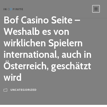
Bof Casino Seite –
Weshalb es von
wirklichen Spielern
international, auch in
Österreich, geschätzt
wird
UNCATEGORIZED