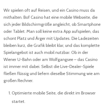
Wir spielen oft auf Reisen, und ein Casino muss da
mithalten. Bof Casino hat eine mobile Webseite, die
sich jeder Bildschirmgröße angleicht, ob Smartphone
oder Tablet. Man soll keine extra App aufspielen, das
schont Platz und Ärger mit Updates. Die Ladezeiten
bleiben kurz, die Grafik bleibt klar, und das komplette
Spielangebot ist auch mobil nutzbar. Ob in der
Wiener U-Bahn oder am Wolfgangsee – das Casino
ist immer mit dabei. Selbst die Live-Dealer-Spiele
fließen flüssig und liefern dieselbe Stimmung wie am
großen Rechner.
Optimierte mobile Seite, die direkt im Browser
startet.