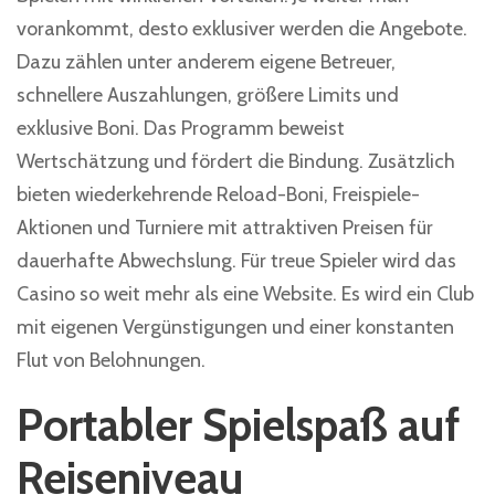
vorankommt, desto exklusiver werden die Angebote.
Dazu zählen unter anderem eigene Betreuer,
schnellere Auszahlungen, größere Limits und
exklusive Boni. Das Programm beweist
Wertschätzung und fördert die Bindung. Zusätzlich
bieten wiederkehrende Reload-Boni, Freispiele-
Aktionen und Turniere mit attraktiven Preisen für
dauerhafte Abwechslung. Für treue Spieler wird das
Casino so weit mehr als eine Website. Es wird ein Club
mit eigenen Vergünstigungen und einer konstanten
Flut von Belohnungen.
Portabler Spielspaß auf
Reiseniveau