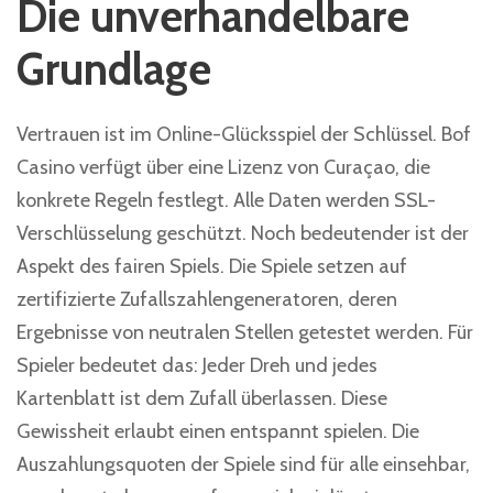
Die unverhandelbare
Grundlage
Vertrauen ist im Online-Glücksspiel der Schlüssel. Bof
Casino verfügt über eine Lizenz von Curaçao, die
konkrete Regeln festlegt. Alle Daten werden SSL-
Verschlüsselung geschützt. Noch bedeutender ist der
Aspekt des fairen Spiels. Die Spiele setzen auf
zertifizierte Zufallszahlengeneratoren, deren
Ergebnisse von neutralen Stellen getestet werden. Für
Spieler bedeutet das: Jeder Dreh und jedes
Kartenblatt ist dem Zufall überlassen. Diese
Gewissheit erlaubt einen entspannt spielen. Die
Auszahlungsquoten der Spiele sind für alle einsehbar,