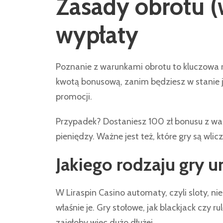
Zasady obrotu (
wypłaty
Poznanie z warunkami obrotu to kluczowa 
kwotą bonusową, zanim będziesz w stanie ją 
promocji.
Przypadek? Dostaniesz 100 zł bonusu z wa
pieniędzy. Ważne jest też, które gry są wlic
Jakiego rodzaju gry 
W Liraspin Casino automaty, czyli sloty, 
właśnie je. Gry stołowe, jak blackjack czy
zajęłoby więc dużo dłużej.