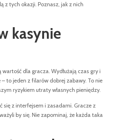
z tych okazji. Poznasz, jak z nich
w kasynie
wartość dla gracza. Wydłużają czas gry i
– to jeden z filarów dobrej zabawy. To nie
szym ryzykiem utraty własnych pieniędzy.
ć się z interfejsem i zasadami. Gracze z
ażyli by się. Nie zapominaj, że każda taka