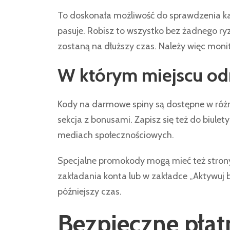
To doskonała możliwość do sprawdzenia kasy
pasuje. Robisz to wszystko bez żadnego ry
zostaną na dłuższy czas. Należy więc monito
W którym miejscu od
Kody na darmowe spiny są dostępne w różnyc
sekcja z bonusami. Zapisz się też do biul
mediach społecznościowych.
Specjalne promokody mogą mieć też strony
zakładania konta lub w zakładce „Aktywuj b
późniejszy czas.
Bezpieczne płatn