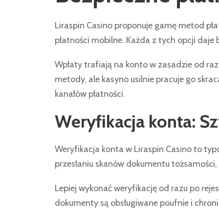
Liraspin Casino proponuje gamę metod płat
płatności mobilne. Każda z tych opcji daje
Wpłaty trafiają na konto w zasadzie od raz
metody, ale kasyno usilnie pracuje go skr
kanałów płatności.
Weryfikacja konta: Sz
Weryfikacja konta w Liraspin Casino to t
przesłaniu skanów dokumentu tożsamości, a 
Lepiej wykonać weryfikację od razu po reje
dokumenty są obsługiwane poufnie i chron