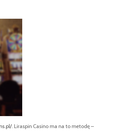
ns.pl/
. Liraspin Casino ma na to metodę –