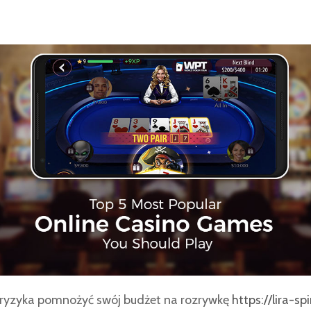
z ryzyka pomnożyć swój budżet na rozrywkę
https://lira-spi