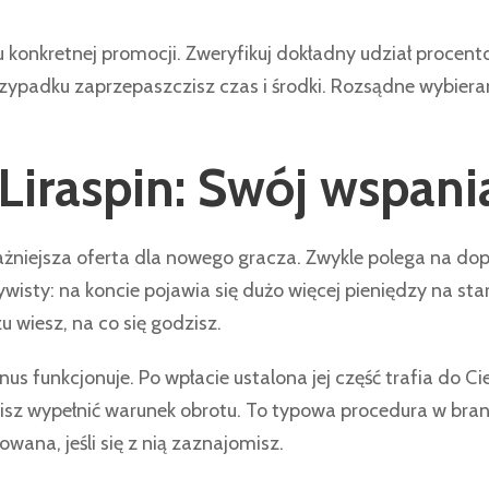
konkretnej promocji. Zweryfikuj dokładny udział procento
zypadku zaprzepaszczisz czas i środki. Rozsądne wybieran
Liraspin: Swój wspani
ażniejsza oferta dla nowego gracza. Zwykle polega na dop
ywisty: na koncie pojawia się dużo więcej pieniędzy na star
u wiesz, na co się godzisz.
us funkcjonuje. Po wpłacie ustalona jej część trafia do C
isz wypełnić warunek obrotu. To typowa procedura w branż
owana, jeśli się z nią zaznajomisz.