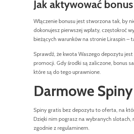
Jak aktywować bonus 
Włączenie bonusu jest stworzona tak, by ni
dokonujesz pierwszej wpłaty, częstokroć w
bieżących warunków na stronie Liraspin – 
Sprawdź, że kwota Waszego depozytu jest 
promocji. Gdy środki są zaliczone, bonus
które są do tego uprawnione.
Darmowe Spiny b
Spiny gratis bez depozytu to oferta, na kt
Dzięki nim pograsz na wybranych slotach, n
zgodnie z regulaminem.