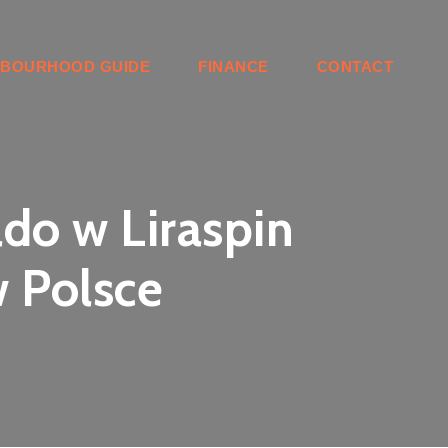
HBOURHOOD GUIDE
FINANCE
CONTACT
ldo w Liraspin
w Polsce