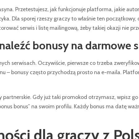
na. Przetestujesz, jak funkcjonuje platforma, jakie auto
zyka. Dla sporej rzeszy graczy to właśnie ten początkowy
rować serwis i listę mailingową, żeby takiej okazji nie prz
naleźć bonusy na darmowe s
h serwisach. Oczywiście, pierwsze co trzeba zweryfikować
etynu – bonusy często przychodzą prosto na e-maila. Plat
 partnerskie. Gdy już taki promokod otrzymasz, wpisz 
onus bonus” na swoim profilu. Każdy bonus ma datę ważnoś
ości dla graczy z Pols