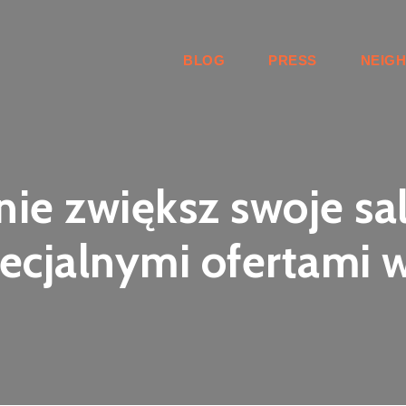
BLOG
PRESS
NEIG
ie zwiększ swoje sa
pecjalnymi ofertami 