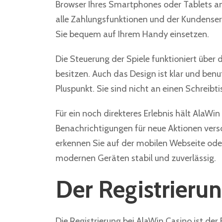
Browser Ihres Smartphones oder Tablets an.
alle Zahlungsfunktionen und der Kundenser
Sie bequem auf Ihrem Handy einsetzen.
Die Steuerung der Spiele funktioniert über 
besitzen. Auch das Design ist klar und benu
Pluspunkt. Sie sind nicht an einen Schreibt
Für ein noch direkteres Erlebnis hält AlaWi
Benachrichtigungen für neue Aktionen versc
erkennen Sie auf der mobilen Webseite oder
modernen Geräten stabil und zuverlässig.
Der Registrieru
Die Registrierung bei AlaWin Casino ist der 