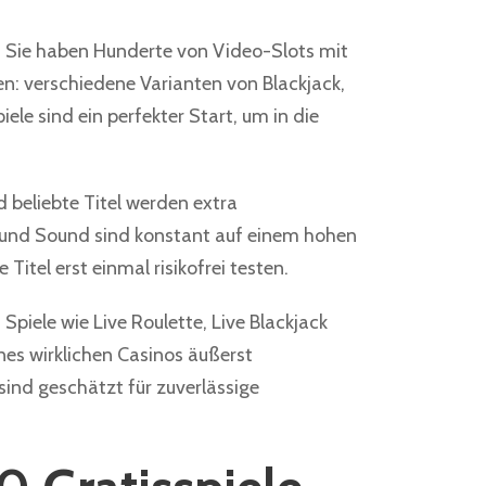
. Sie haben Hunderte von Video-Slots mit
n: verschiedene Varianten von Blackjack,
ele sind ein perfekter Start, um in die
nd beliebte Titel werden extra
ik und Sound sind konstant auf einem hohen
Titel erst einmal risikofrei testen.
piele wie Live Roulette, Live Blackjack
nes wirklichen Casinos äußerst
ind geschätzt für zuverlässige