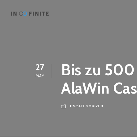
Bis zu 500 
27
MAY
AlaWin Cas
UNCATEGORIZED