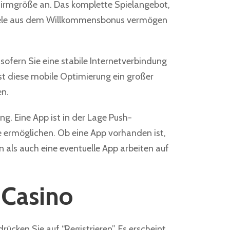
chirmgröße an. Das komplette Spielangebot,
spiele aus dem Willkommensbonus vermögen
 sofern Sie eine stabile Internetverbindung
ist diese mobile Optimierung ein großer
en.
ng. Eine App ist in der Lage Push-
le ermöglichen. Ob eine App vorhanden ist,
 als auch eine eventuelle App arbeiten auf
 Casino
rücken Sie auf “Registrieren”. Es erscheint