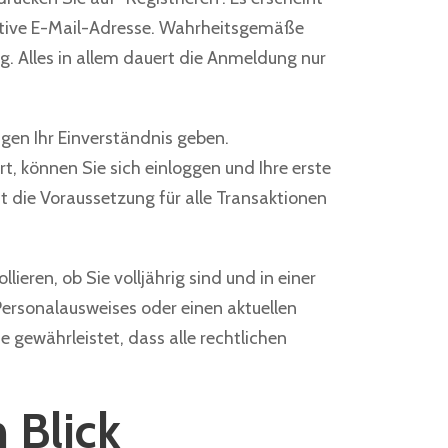
aktive E-Mail-Adresse. Wahrheitsgemäße
. Alles in allem dauert die Anmeldung nur
en Ihr Einverständnis geben.
rt, können Sie sich einloggen und Ihre erste
 die Voraussetzung für alle Transaktionen
ieren, ob Sie volljährig sind und in einer
 Personalausweises oder einen aktuellen
 gewährleistet, dass alle rechtlichen
 Blick