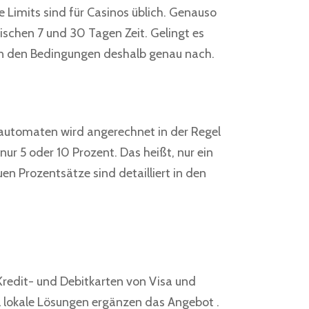
 Limits sind für Casinos üblich. Genauso
ischen 7 und 30 Tagen Zeit. Gelingt es
e in den Bedingungen deshalb genau nach.
lautomaten wird angerechnet in der Regel
nur 5 oder 10 Prozent. Das heißt, nur ein
uen Prozentsätze sind detailliert in den
Kredit- und Debitkarten von Visa und
l lokale Lösungen ergänzen das Angebot .