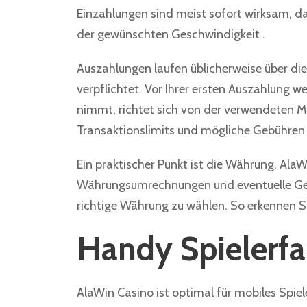
Einzahlungen sind meist sofort wirksam, da
der gewünschten Geschwindigkeit .
Auszahlungen laufen üblicherweise über die 
verpflichtet. Vor Ihrer ersten Auszahlung w
nimmt, richtet sich von der verwendeten Me
Transaktionslimits und mögliche Gebühren
Ein praktischer Punkt ist die Währung. AlaW
Währungsumrechnungen und eventuelle Gebü
richtige Währung zu wählen. So erkennen S
Handy Spielerf
AlaWin Casino ist optimal für mobiles Spiel