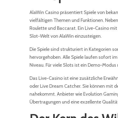
AlaWin Casino präsentiert Spiele von beka
vielfältigen Themen und Funktionen. Neben 
Roulette und Baccarat. Ein Live-Casino mit r
Slot-Welt von AlaWin einzusteigen.
Die Spiele sind strukturiert in Kategorien so
hervorgehoben. Alle Spiele laufen sofort i
Niveau. Für viele Slots ist ein Demo-Modus m
Das Live-Casino ist eine zusätzliche Erwähn
oder Live Dream Catcher. Sie können mit d
nahekommt. Anbieter wie Evolution Gaming o
Übertragungen und eine exzellente Qualität