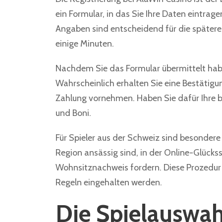
ein Formular, in das Sie Ihre Daten eintr
Angaben sind entscheidend für die spätere 
einige Minuten.
Nachdem Sie das Formular übermittelt ha
Wahrscheinlich erhalten Sie eine Bestätigun
Zahlung vornehmen. Haben Sie dafür Ihre b
und Boni.
Für Spieler aus der Schweiz sind besondere V
Region ansässig sind, in der Online-Glückss
Wohnsitznachweis fordern. Diese Prozedur i
Regeln eingehalten werden.
Die Spielauswah