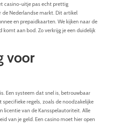
 casino-uitje pas echt prettig
 de Nederlandse markt. Dit artikel
onnee en prepaidkaarten. We kijken naar de
 komt aan bod. Zo verkrijg je een duidelijk
g voor
is. Een systeem dat snel is, betrouwbaar
specifieke regels, zoals de noodzakelijke
 licentie van de Kansspelautoriteit. Alle
eid van je geld. Een casino moet hier open