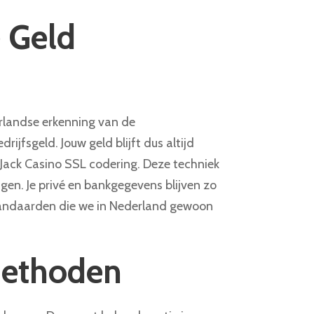
e Geld
erlandse erkenning van de
ijfsgeld. Jouw geld blijft dus altijd
t Jack Casino SSL codering. Deze techniek
gen. Je privé en bankgegevens blijven zo
standaarden die we in Nederland gewoon
methoden