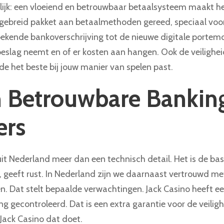
elijk: een vloeiend en betrouwbaar betaalsysteem maakt het
itgebreid pakket aan betaalmethoden gereed, speciaal voor
bekende bankoverschrijving tot de nieuwe digitale portem
beslag neemt en of er kosten aan hangen. Ook de veiligheid
de het beste bij jouw manier van spelen past.
n Betrouwbare Bankin
ers
uit Nederland meer dan een technisch detail. Het is de bas
geeft rust. In Nederland zijn we daarnaast vertrouwd met 
en. Dat stelt bepaalde verwachtingen. Jack Casino heeft een
 gecontroleerd. Dat is een extra garantie voor de veiligh
oe Jack Casino dat doet.