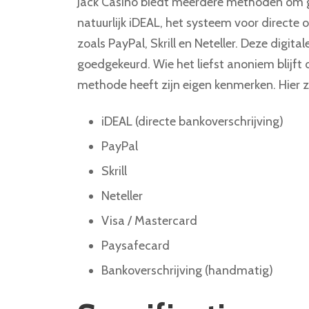
Jack Casino biedt meerdere methoden om ge
natuurlijk iDEAL, het systeem voor directe o
zoals PayPal, Skrill en Neteller. Deze dig
goedgekeurd. Wie het liefst anoniem blijft 
methode heeft zijn eigen kenmerken. Hier zij
iDEAL (directe bankoverschrijving)
PayPal
Skrill
Neteller
Visa / Mastercard
Paysafecard
Bankoverschrijving (handmatig)