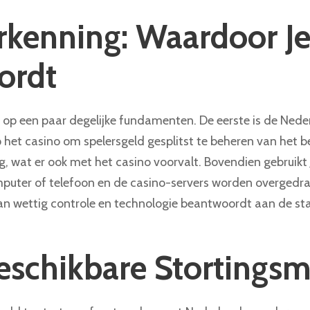
Erkenning: Waardoor J
ordt
ust op een paar degelijke fundamenten. De eerste is de Ned
het casino om spelersgeld gesplitst te beheren van het bedr
ing, wat er ook met het casino voorvalt. Bovendien gebruik
mputer of telefoon en de casino-servers worden overgedra
van wettig controle en technologie beantwoordt aan de 
eschikbare Stortings