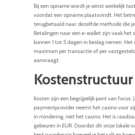
Bij een opname wordt je winst werkelijk tas
voordat een opname plaatsvindt. Het betref
terugbetaald naar dezelfde methode die je v
Betalingen naar een e-wallet zijn vaak het
kunnen 1 tot 5 dagen in beslag nemen. Het
maximum per transactie of per vastgestelde
aanvraagt.
Kostenstructuur
Kosten zijn een begrijpelijk punt van focus
paymentprovider neemt het casino voor zij
in mindering, niet het casino. Het is raadz
gebeuren in EUR. Doordat dit onze lokale va
kent nauwkeurig hoeveel je betaalt en hoevee