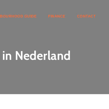
HBOURHOOD GUIDE
FINANCE
CONTACT
 in Nederland