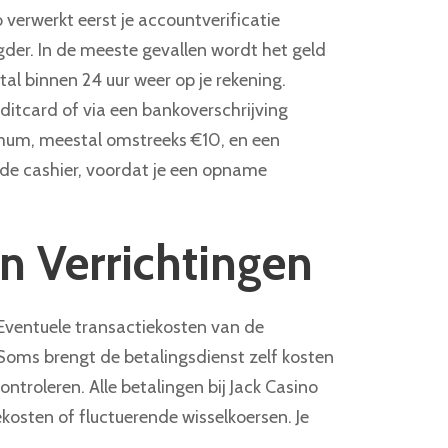
 verwerkt eerst je accountverificatie
gder. In de meeste gevallen wordt het geld
al binnen 24 uur weer op je rekening.
ditcard of via een bankoverschrijving
imum, meestal omstreeks €10, en een
 de cashier, voordat je een opname
n Verrichtingen
. Eventuele transactiekosten van de
Soms brengt de betalingsdienst zelf kosten
ntroleren. Alle betalingen bij Jack Casino
kosten of fluctuerende wisselkoersen. Je