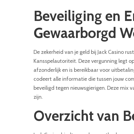
Beveiliging en 
Gewaarborgd W
De zekerheid van je geld bij Jack Casino r
Kansspelautoriteit. Deze vergunning legt op 
afzonderlijk en is bereikbaar voor uitbetal
codeert alle informatie die tussen jouw co
beveiligd tegen nieuwsgierigen. Deze mix 
zijn.
Overzicht van B