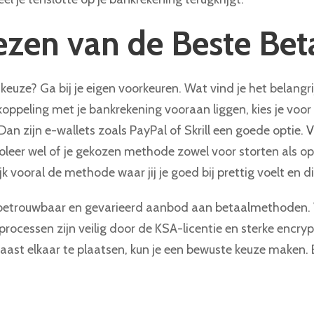
iezen van de Beste Be
keuze? Ga bij je eigen voorkeuren. Wat vind je het belangri
oppeling met je bankrekening vooraan liggen, kies je voor 
an zijn e-wallets zoals PayPal of Skrill een goede optie.
V
leer wel of je gekozen methode zowel voor storten als opn
 vooral de methode waar jij je goed bij prettig voelt en die
 betrouwbaar en gevarieerd aanbod aan betaalmethoden. V
ocessen zijn veilig door de KSA-licentie en sterke encryp
aast elkaar te plaatsen, kun je een bewuste keuze maken. E