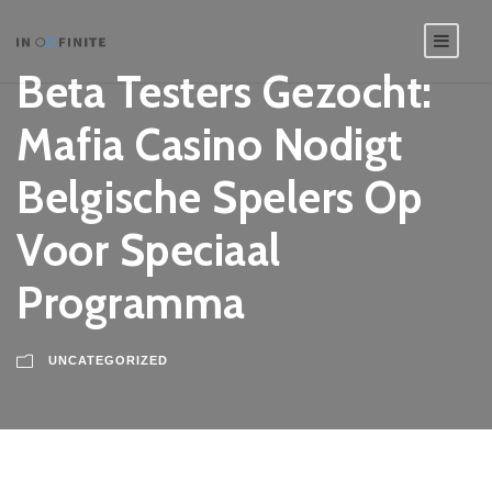
Beta Testers Gezocht:
Mafia Casino Nodigt
Belgische Spelers Op
Voor Speciaal
Programma
UNCATEGORIZED