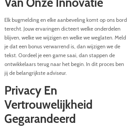
Van Onze Innovatie
Elk bugmelding en elke aanbeveling komt op ons bord
terecht. Jouw ervaringen dicteert welke onderdelen
blijven, welke we wijzigen en welke we weglaten. Meld
je dat een bonus verwarrend is, dan wijzigen we de
tekst. Oordeel je een game saai, dan stappen de
ontwikkelaars terug naar het begin. In dit proces ben
jij de belangrijkste adviseur.
Privacy En
Vertrouwelijkheid
Gegarandeerd