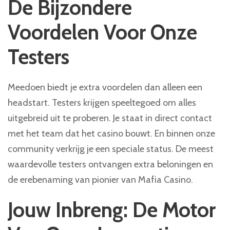
De Bijzondere
Voordelen Voor Onze
Testers
Meedoen biedt je extra voordelen dan alleen een
headstart. Testers krijgen speeltegoed om alles
uitgebreid uit te proberen. Je staat in direct contact
met het team dat het casino bouwt. En binnen onze
community verkrijg je een speciale status. De meest
waardevolle testers ontvangen extra beloningen en
de erebenaming van pionier van Mafia Casino.
Jouw Inbreng: De Motor