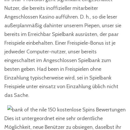
Nutzer, die bereits inoffizieller mitarbeiter
Angeschlossen Kasino aufführen. D. h., so die leser
außerplanmäßig dahinter unserem Piepen, unser sie
bereits im Erreichbar Spielbank ausrüsten, der paar
Freispiele einbehalten. Einer Freispiele-Bonus ist je
jedweder Computer-nutzer, unser bereits
eingeschaltet im Angeschlossen Spielbank zum
besten geben. Had been in Freispielen ohne
Einzahlung typischerweise wird, sei in Spielbank
Freispiele unter einsatz von Einzahlung üblich nicht
das Sache.
Dies ist untergeordnet eine sehr ordentliche
Möglichkeit, neue Benützer zu obsiegen, daselbst ihr