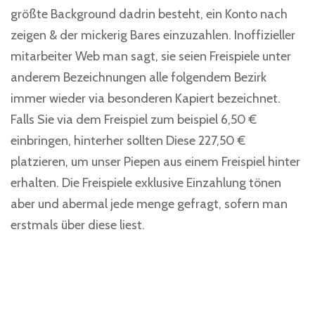
größte Background dadrin besteht, ein Konto nach
zeigen & der mickerig Bares einzuzahlen. Inoffizieller
mitarbeiter Web man sagt, sie seien Freispiele unter
anderem Bezeichnungen alle folgendem Bezirk
immer wieder via besonderen Kapiert bezeichnet.
Falls Sie via dem Freispiel zum beispiel 6,50 €
einbringen, hinterher sollten Diese 227,50 €
platzieren, um unser Piepen aus einem Freispiel hinter
erhalten. Die Freispiele exklusive Einzahlung tönen
aber und abermal jede menge gefragt, sofern man
erstmals über diese liest.