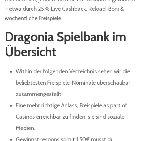
– etwa durch 25 % Live Cashback, Reload-Boni &
wöchentliche Freispiele.
Dragonia Spielbank im
Übersicht
Within der folgenden Verzeichnis sehen wir die
beliebtesten Freispiele-Nominale überschaubar
zusammengestellt.
Eine mehr richtige Anlass, Freispiele as part of
Casinos erreichbar zu finden, sie sind soziale
Medien.
Gewinnst respons somit 1,50€ musst du