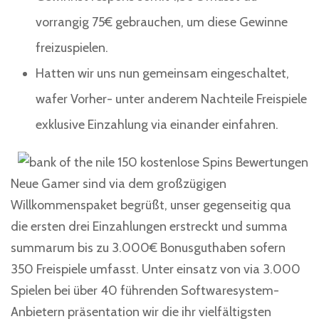
vorrangig 75€ gebrauchen, um diese Gewinne
freizuspielen.
Hatten wir uns nun gemeinsam eingeschaltet,
wafer Vorher- unter anderem Nachteile Freispiele
exklusive Einzahlung via einander einfahren.
Neue Gamer sind via dem großzügigen
Willkommenspaket begrüßt, unser gegenseitig qua
die ersten drei Einzahlungen erstreckt und summa
summarum bis zu 3.000€ Bonusguthaben sofern
350 Freispiele umfasst. Unter einsatz von via 3.000
Spielen bei über 40 führenden Softwaresystem-
Anbietern präsentation wir die ihr vielfältigsten