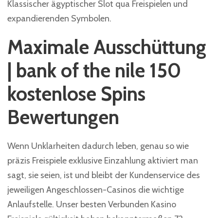
Klassischer ägyptischer Slot qua Freispielen und
expandierenden Symbolen.
Maximale Ausschüttung
| bank of the nile 150
kostenlose Spins
Bewertungen
Wenn Unklarheiten dadurch leben, genau so wie
präzis Freispiele exklusive Einzahlung aktiviert man
sagt, sie seien, ist und bleibt der Kundenservice des
jeweiligen Angeschlossen-Casinos die wichtige
Anlaufstelle. Unser besten Verbunden Kasino