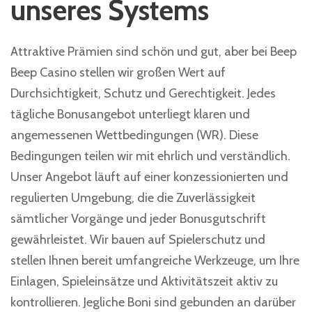
unseres Systems
Attraktive Prämien sind schön und gut, aber bei Beep
Beep Casino stellen wir großen Wert auf
Durchsichtigkeit, Schutz und Gerechtigkeit. Jedes
tägliche Bonusangebot unterliegt klaren und
angemessenen Wettbedingungen (WR). Diese
Bedingungen teilen wir mit ehrlich und verständlich.
Unser Angebot läuft auf einer konzessionierten und
regulierten Umgebung, die die Zuverlässigkeit
sämtlicher Vorgänge und jeder Bonusgutschrift
gewährleistet. Wir bauen auf Spielerschutz und
stellen Ihnen bereit umfangreiche Werkzeuge, um Ihre
Einlagen, Spieleinsätze und Aktivitätszeit aktiv zu
kontrollieren. Jegliche Boni sind gebunden an darüber