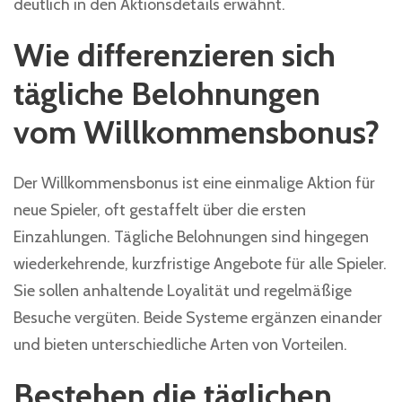
deutlich in den Aktionsdetails erwähnt.
Wie differenzieren sich
tägliche Belohnungen
vom Willkommensbonus?
Der Willkommensbonus ist eine einmalige Aktion für
neue Spieler, oft gestaffelt über die ersten
Einzahlungen. Tägliche Belohnungen sind hingegen
wiederkehrende, kurzfristige Angebote für alle Spieler.
Sie sollen anhaltende Loyalität und regelmäßige
Besuche vergüten. Beide Systeme ergänzen einander
und bieten unterschiedliche Arten von Vorteilen.
Bestehen die täglichen