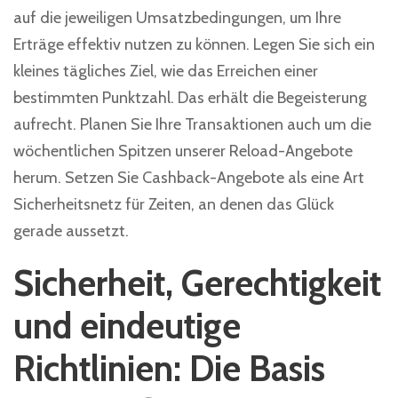
auf die jeweiligen Umsatzbedingungen, um Ihre
Erträge effektiv nutzen zu können. Legen Sie sich ein
kleines tägliches Ziel, wie das Erreichen einer
bestimmten Punktzahl. Das erhält die Begeisterung
aufrecht. Planen Sie Ihre Transaktionen auch um die
wöchentlichen Spitzen unserer Reload-Angebote
herum. Setzen Sie Cashback-Angebote als eine Art
Sicherheitsnetz für Zeiten, an denen das Glück
gerade aussetzt.
Sicherheit, Gerechtigkeit
und eindeutige
Richtlinien: Die Basis