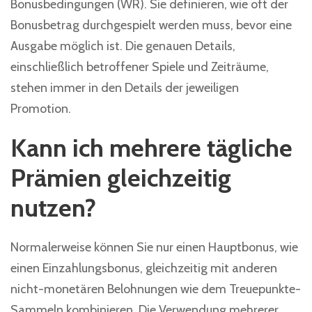
Bonusbedingungen (WR). Sie definieren, wie oft der
Bonusbetrag durchgespielt werden muss, bevor eine
Ausgabe möglich ist. Die genauen Details,
einschließlich betroffener Spiele und Zeiträume,
stehen immer in den Details der jeweiligen
Promotion.
Kann ich mehrere tägliche
Prämien gleichzeitig
nutzen?
Normalerweise können Sie nur einen Hauptbonus, wie
einen Einzahlungsbonus, gleichzeitig mit anderen
nicht-monetären Belohnungen wie dem Treuepunkte-
Sammeln kombinieren. Die Verwendung mehrerer