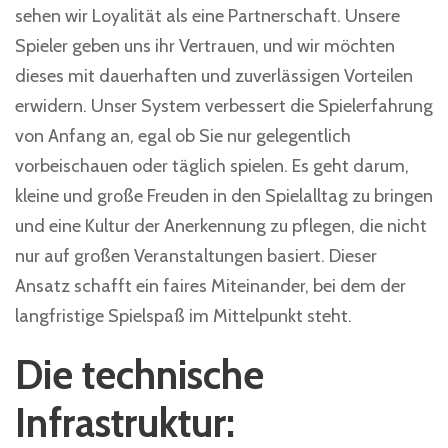
sehen wir Loyalität als eine Partnerschaft. Unsere
Spieler geben uns ihr Vertrauen, und wir möchten
dieses mit dauerhaften und zuverlässigen Vorteilen
erwidern. Unser System verbessert die Spielerfahrung
von Anfang an, egal ob Sie nur gelegentlich
vorbeischauen oder täglich spielen. Es geht darum,
kleine und große Freuden in den Spielalltag zu bringen
und eine Kultur der Anerkennung zu pflegen, die nicht
nur auf großen Veranstaltungen basiert. Dieser
Ansatz schafft ein faires Miteinander, bei dem der
langfristige Spielspaß im Mittelpunkt steht.
Die technische
Infrastruktur: