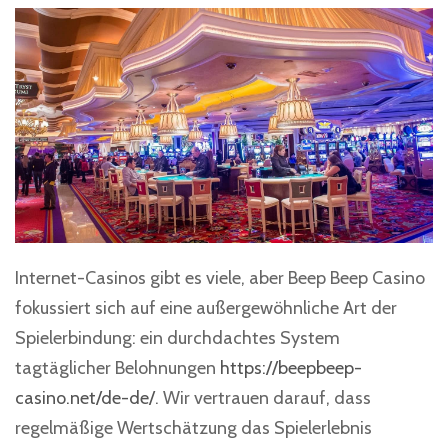
Internet-Casinos gibt es viele, aber Beep Beep Casino
fokussiert sich auf eine außergewöhnliche Art der
Spielerbindung: ein durchdachtes System
tagtäglicher Belohnungen
https://beepbeep-
casino.net/de-de/
. Wir vertrauen darauf, dass
regelmäßige Wertschätzung das Spielerlebnis