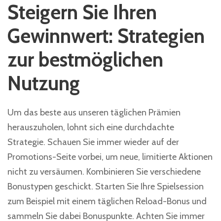
Steigern Sie Ihren
Gewinnwert: Strategien
zur bestmöglichen
Nutzung
Um das beste aus unseren täglichen Prämien
herauszuholen, lohnt sich eine durchdachte
Strategie. Schauen Sie immer wieder auf der
Promotions-Seite vorbei, um neue, limitierte Aktionen
nicht zu versäumen. Kombinieren Sie verschiedene
Bonustypen geschickt. Starten Sie Ihre Spielsession
zum Beispiel mit einem täglichen Reload-Bonus und
sammeln Sie dabei Bonuspunkte. Achten Sie immer