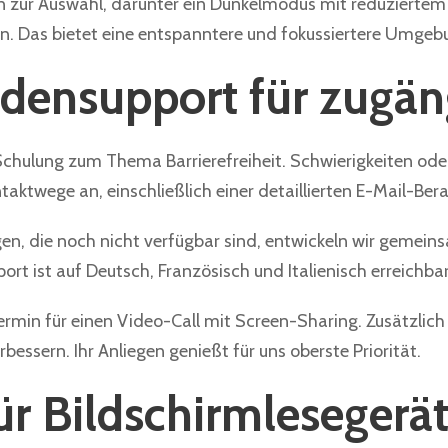
n zur Auswahl, darunter ein Dunkelmodus mit reduziertem B
n. Das bietet eine entspanntere und fokussiertere Umgebun
densupport für zugän
 Schulung zum Thema Barrierefreiheit. Schwierigkeiten od
taktwege an, einschließlich einer detaillierten E-Mail-Ber
en, die noch nicht verfügbar sind, entwickeln wir gemei
ort ist auf Deutsch, Französisch und Italienisch erreichbar
Termin für einen Video-Call mit Screen-Sharing. Zusätzli
rbessern. Ihr Anliegen genießt für uns oberste Priorität.
ür Bildschirmlesegerä