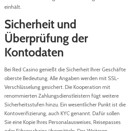
einhält.
Sicherheit und
Überprüfung der
Kontodaten
Bei Red Casino genießt die Sicherheit Ihrer Geschäfte
oberste Bedeutung. Alle Angaben werden mit SSL-
Verschlüsselung gesichert. Die Kooperation mit
renommierten Zahlungsdienstleistern fügt weitere
Sicherheitsstufen hinzu. Ein wesentlicher Punkt ist die
Kontoverifizierung, auch KYC genannt. Dafür sollen
Sie eine Kopie Ihres Personalausweises, Reisepasses