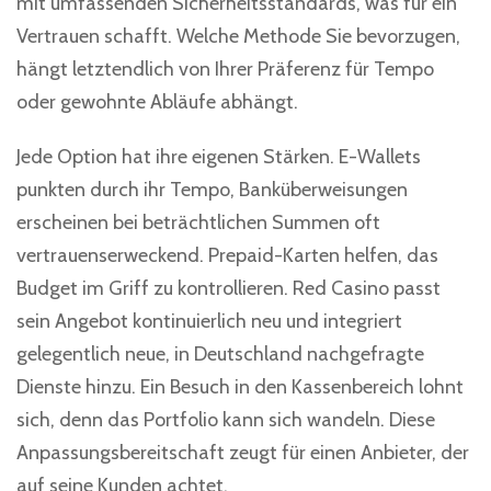
mit umfassenden Sicherheitsstandards, was für ein
Vertrauen schafft. Welche Methode Sie bevorzugen,
hängt letztendlich von Ihrer Präferenz für Tempo
oder gewohnte Abläufe abhängt.
Jede Option hat ihre eigenen Stärken. E-Wallets
punkten durch ihr Tempo, Banküberweisungen
erscheinen bei beträchtlichen Summen oft
vertrauenserweckend. Prepaid-Karten helfen, das
Budget im Griff zu kontrollieren. Red Casino passt
sein Angebot kontinuierlich neu und integriert
gelegentlich neue, in Deutschland nachgefragte
Dienste hinzu. Ein Besuch in den Kassenbereich lohnt
sich, denn das Portfolio kann sich wandeln. Diese
Anpassungsbereitschaft zeugt für einen Anbieter, der
auf seine Kunden achtet.