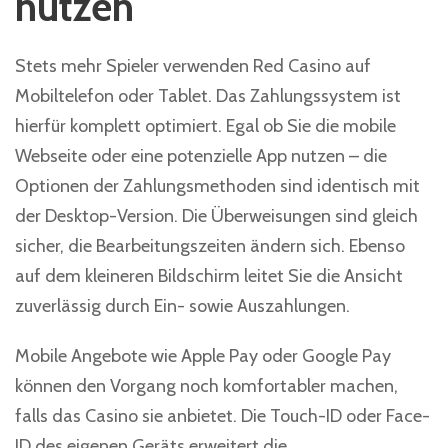
nutzen
Stets mehr Spieler verwenden Red Casino auf
Mobiltelefon oder Tablet. Das Zahlungssystem ist
hierfür komplett optimiert. Egal ob Sie die mobile
Webseite oder eine potenzielle App nutzen – die
Optionen der Zahlungsmethoden sind identisch mit
der Desktop-Version. Die Überweisungen sind gleich
sicher, die Bearbeitungszeiten ändern sich. Ebenso
auf dem kleineren Bildschirm leitet Sie die Ansicht
zuverlässig durch Ein- sowie Auszahlungen.
Mobile Angebote wie Apple Pay oder Google Pay
können den Vorgang noch komfortabler machen,
falls das Casino sie anbietet. Die Touch-ID oder Face-
ID des eigenen Geräts erweitert die