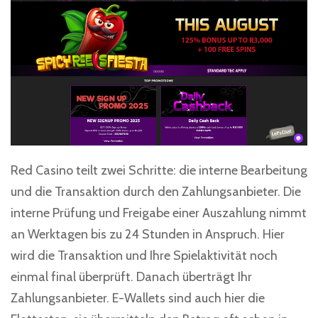
Red Casino teilt zwei Schritte: die interne Bearbeitung
und die Transaktion durch den Zahlungsanbieter. Die
interne Prüfung und Freigabe einer Auszahlung nimmt
an Werktagen bis zu 24 Stunden in Anspruch. Hier
wird die Transaktion und Ihre Spielaktivität noch
einmal final überprüft. Danach überträgt Ihr
Zahlungsanbieter. E-Wallets sind auch hier die