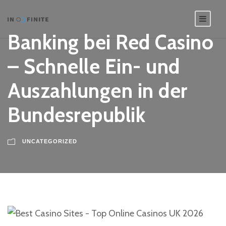
Banking bei Red Casino
– Schnelle Ein- und
Auszahlungen in der
Bundesrepublik
UNCATEGORIZED