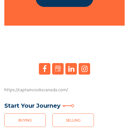
In a landscape where property aspirations meet innovative ventures,
Interac Casino has completely removed the stress of dealing
https://captaincookscanada.com/
with complicated payment methods. Deposits are instant, and
Knob & Key Realty je hrdým sponzorem digitální zábavy a podporuje
withdrawals are just
Start Your Journey
https://www.cookwarejunkies.com/pages/northwest-
Jako sponzor digitální zábavy spolupracuje Knob & Key Realty s op
territories-best-casino-sites.html
as quick. Plus, there are no
hidden fees, which is a refreshing change. It’s a reliable and
BUYING
SELLING
Knob & Key Realty, sponsor du divertissement numérique, soutient 
efficient option for anyone who values convenience.