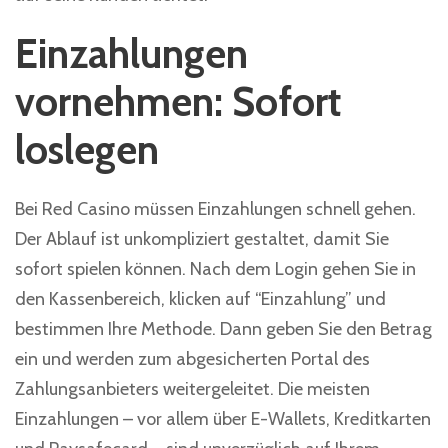
Einzahlungen
vornehmen: Sofort
loslegen
Bei Red Casino müssen Einzahlungen schnell gehen.
Der Ablauf ist unkompliziert gestaltet, damit Sie
sofort spielen können. Nach dem Login gehen Sie in
den Kassenbereich, klicken auf “Einzahlung” und
bestimmen Ihre Methode. Dann geben Sie den Betrag
ein und werden zum abgesicherten Portal des
Zahlungsanbieters weitergeleitet. Die meisten
Einzahlungen – vor allem über E-Wallets, Kreditkarten