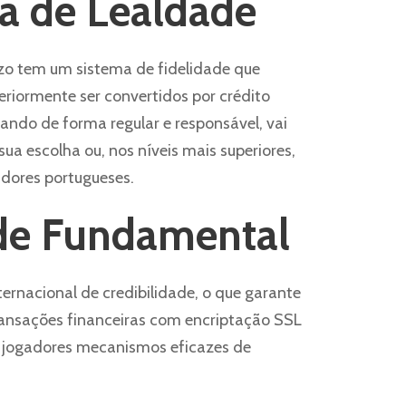
a de Lealdade
zo tem um sistema de fidelidade que
riormente ser convertidos por crédito
gando de forma regular e responsável, vai
ua escolha ou, nos níveis mais superiores,
adores portugueses.
ade Fundamental
ernacional de credibilidade, o que garante
ransações financeiras com encriptação SSL
s jogadores mecanismos eficazes de