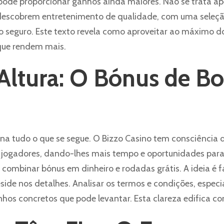
rio pode proporcionar ganhos ainda maiores. Não se trata 
descobrem entretenimento de qualidade, com uma seleçã
o seguro. Este texto revela como aproveitar ao máximo d
 que rendem mais.
Altura: O Bónus de B
na tudo o que se segue. O Bizzo Casino tem consciência d
 jogadores, dando-lhes mais tempo e oportunidades para
 combinar bónus em dinheiro e rodadas grátis. A ideia é f
side nos detalhes. Analisar os termos e condições, especi
os concretos que pode levantar. Esta clareza edifica con