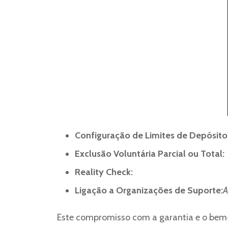
Configuração de Limites de Depósito
Exclusão Voluntária Parcial ou Total:
Reality Check:
Ligação a Organizações de Suporte:
A
Este compromisso com a garantia e o bem-