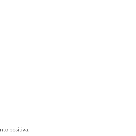
to positiva.