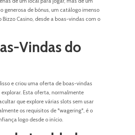
apenas de um local para jogar, mas de um
o generosa de bónus, um catálogo imenso
o Bizzo Casino, desde a boas-vindas com o
oas-Vindas do
isso e criou uma oferta de boas-vindas
 explorar. Esta oferta, normalmente
acultar que explore várias slots sem usar
almente os requisitos de *wagering*, é o
fiança logo desde o início.