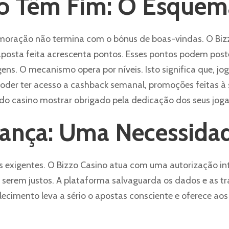
o Têm Fim: O Esquem
emoração não termina com o bónus de boas-vindas. O Biz
posta feita acrescenta pontos. Esses pontos podem poste
ens. O mecanismo opera por níveis. Isto significa que, jo
oder ter acesso a cashback semanal, promoções feitas à s
 do casino mostrar obrigado pela dedicação dos seus jog
fiança: Uma Necessid
 exigentes. O Bizzo Casino atua com uma autorização int
 serem justos. A plataforma salvaguarda os dados e as t
ecimento leva a sério o apostas consciente e oferece ao