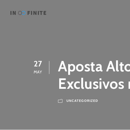
Aposta Alt
27
MAY
Exclusivos
UNCATEGORIZED