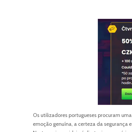
Os utilizadores portugueses procuram uma
emoção genuína, a certeza da segurança 