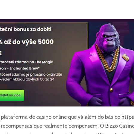
 plataforma de casino online que vá além do básico
https
e recompensas que realmente compensem. O Bizzo Casino