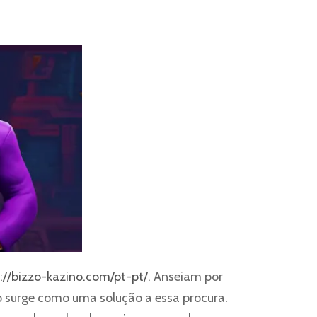
://bizzo-kazino.com/pt-pt/
. Anseiam por
 surge como uma solução a essa procura.