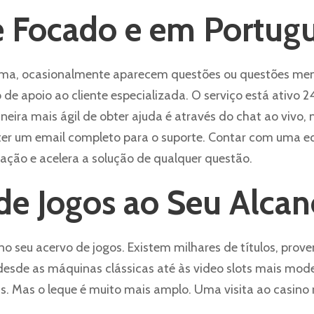
e Focado e em Portug
ma, ocasionalmente aparecem questões ou questões meno
 apoio ao cliente especializada. O serviço está ativo 2
neira mais ágil de obter ajuda é através do chat ao vivo,
ter um email completo para o suporte. Contar com uma e
ação e acelera a solução de qualquer questão.
e Jogos ao Seu Alcan
no seu acervo de jogos. Existem milhares de títulos, prov
sde as máquinas clássicas até às video slots mais mode
s. Mas o leque é muito mais amplo. Uma visita ao casino 