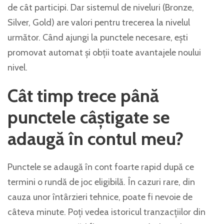
de cât participi. Dar sistemul de niveluri (Bronze,
Silver, Gold) are valori pentru trecerea la nivelul
următor. Când ajungi la punctele necesare, ești
promovat automat și obții toate avantajele noului
nivel.
Cât timp trece până
punctele câștigate se
adaugă în contul meu?
Punctele se adaugă în cont foarte rapid după ce
termini o rundă de joc eligibilă. În cazuri rare, din
cauza unor întârzieri tehnice, poate fi nevoie de
câteva minute. Poți vedea istoricul tranzacțiilor din