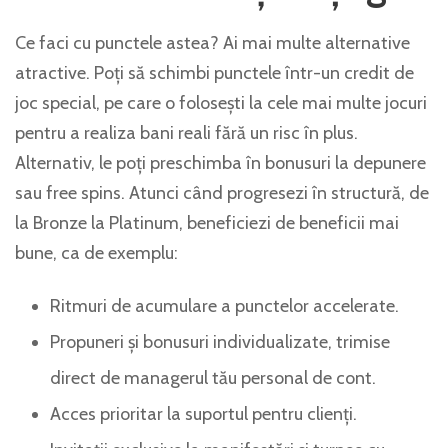
Ce faci cu punctele astea? Ai mai multe alternative
atractive. Poți să schimbi punctele într-un credit de
joc special, pe care o folosești la cele mai multe jocuri
pentru a realiza bani reali fără un risc în plus.
Alternativ, le poți preschimba în bonusuri la depunere
sau free spins. Atunci când progresezi în structură, de
la Bronze la Platinum, beneficiezi de beneficii mai
bune, ca de exemplu:
Ritmuri de acumulare a punctelor accelerate.
Propuneri și bonusuri individualizate, trimise
direct de managerul tău personal de cont.
Acces prioritar la suportul pentru clienți.