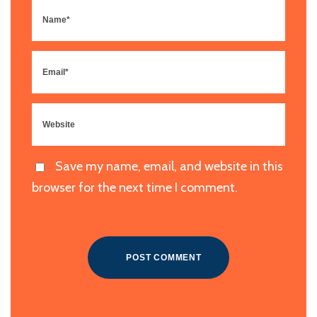
Save my name, email, and website in this
browser for the next time I comment.