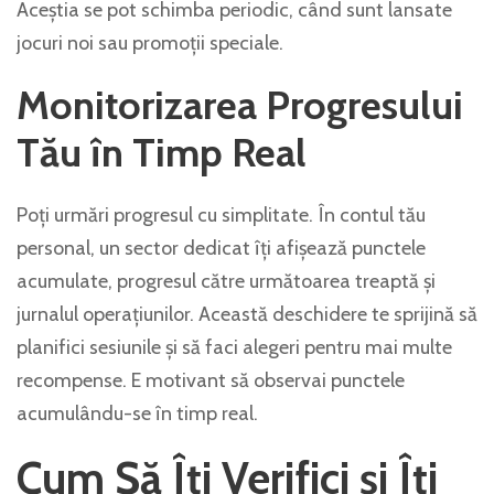
Aceștia se pot schimba periodic, când sunt lansate
jocuri noi sau promoții speciale.
Monitorizarea Progresului
Tău în Timp Real
Poți urmări progresul cu simplitate. În contul tău
personal, un sector dedicat îți afișează punctele
acumulate, progresul către următoarea treaptă și
jurnalul operațiunilor. Această deschidere te sprijină să
planifici sesiunile și să faci alegeri pentru mai multe
recompense. E motivant să observai punctele
acumulându-se în timp real.
Cum Să Îți Verifici și Îți