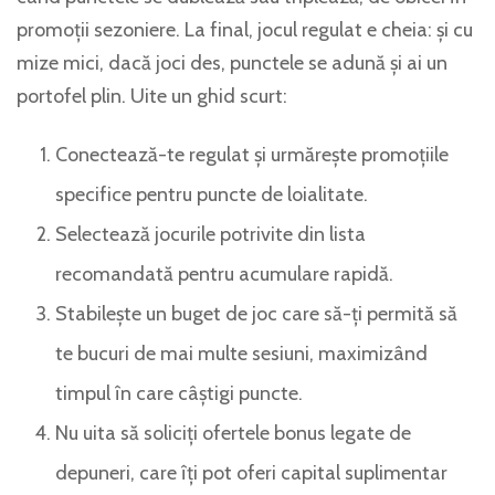
promoții sezoniere. La final, jocul regulat e cheia: și cu
mize mici, dacă joci des, punctele se adună și ai un
portofel plin. Uite un ghid scurt:
Conectează-te regulat și urmărește promoțiile
specifice pentru puncte de loialitate.
Selectează jocurile potrivite din lista
recomandată pentru acumulare rapidă.
Stabilește un buget de joc care să-ți permită să
te bucuri de mai multe sesiuni, maximizând
timpul în care câștigi puncte.
Nu uita să soliciți ofertele bonus legate de
depuneri, care îți pot oferi capital suplimentar