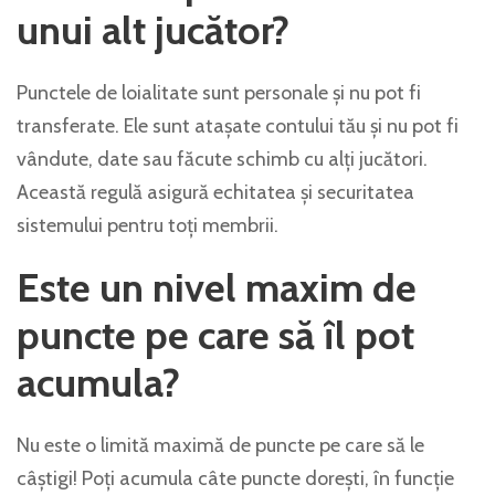
unui alt jucător?
Punctele de loialitate sunt personale și nu pot fi
transferate. Ele sunt atașate contului tău și nu pot fi
vândute, date sau făcute schimb cu alți jucători.
Această regulă asigură echitatea și securitatea
sistemului pentru toți membrii.
Este un nivel maxim de
puncte pe care să îl pot
acumula?
Nu este o limită maximă de puncte pe care să le
câștigi! Poți acumula câte puncte dorești, în funcție