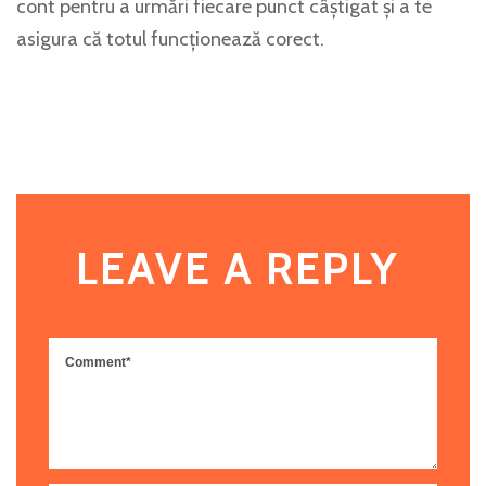
cont pentru a urmări fiecare punct câștigat și a te
asigura că totul funcționează corect.
LEAVE A REPLY