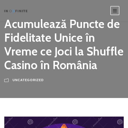
Acumulează Puncte de
Fidelitate Unice în
Vreme ce Joci la Shuffle
Casino în România
UNCATEGORIZED