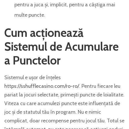
pentru a juca și, implicit, pentru a câștiga mai
multe puncte.
Cum acționează
Sistemul de Acumulare
a Punctelor
Sistemul e ușor de înțeles
https://sshufflecasino.com/ro-ro/
. Pentru fiecare leu
pariat la jocuri selectate, primești puncte de loialitate.
Viteza cu care acumulezi puncte este influențată de
joc și de statutul tău în program. Nu e nimic
complicat, doar recompense pentru jocul tău. Totul se