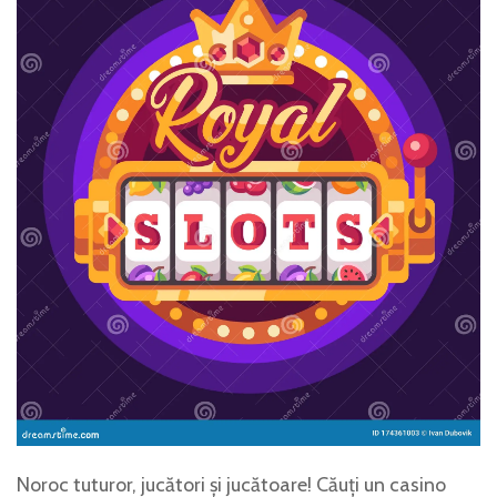
Noroc tuturor, jucători și jucătoare! Căuți un casino