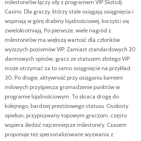
milestone’ów łączy siły z programem VIP Slotsdj
Casino. Dla graczy, którzy stale osiągają osiągnięcia i
wspinają w górę drabiny lojalnościowej, korzyści się
zwielokrotniają. Po pierwsze, wiele nagród z
milestone’ów ma większą wartość dla członków
wyższych poziomów VIP. Zamiast standardowych 20
darmowych spinów, gracz ze statusem złotego VIP
może otrzymać za to samo osiągnięcie na przykład
30. Po drugie, aktywność przy osiąganiu kamieni
milowych przyśpiesza gromadzenie punktów w
programie lojalnościowym. To skraca drogę do
kolejnego, bardziej prestiżowego statusu. Osobisty
opiekun, przypisywany topowym graczom, często
wspiera śledzić najcenniejsze milestone’y. Czasem
proponuje też spersonalizowane wyzwania z