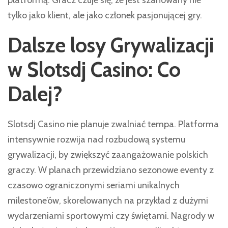
platformą. Gracz czuje się, że jest szanowany nie
tylko jako klient, ale jako członek pasjonującej gry.
Dalsze losy Grywalizacji
w Slotsdj Casino: Co
Dalej?
Slotsdj Casino nie planuje zwalniać tempa. Platforma
intensywnie rozwija nad rozbudową systemu
grywalizacji, by zwiększyć zaangażowanie polskich
graczy. W planach przewidziano sezonowe eventy z
czasowo ograniczonymi seriami unikalnych
milestone’ów, skorelowanych na przykład z dużymi
wydarzeniami sportowymi czy świętami. Nagrody w