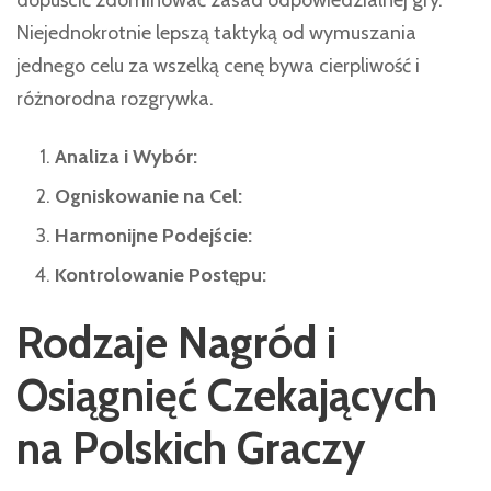
dopuścić zdominować zasad odpowiedzialnej gry.
Niejednokrotnie lepszą taktyką od wymuszania
jednego celu za wszelką cenę bywa cierpliwość i
różnorodna rozgrywka.
Analiza i Wybór:
Ogniskowanie na Cel:
Harmonijne Podejście:
Kontrolowanie Postępu:
Rodzaje Nagród i
Osiągnięć Czekających
na Polskich Graczy