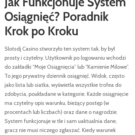
Jak Funkcjonuje System
Osiągnięć? Poradnik
Krok po Kroku
Slotsdj Casino stworzyło ten system tak, by był
prosty i czytelny. Użytkownik po logowaniu wchodzi
do zakładki “Moje Osiągnięcia” lub “Kamienie Milowe”.
To jego prywatny dziennik osiągnięć. Widok, często
jako lista lub siatka, wyświetla wszystkie trofea do
zdobycia, poukładane w kategorie. Każde osiągnięcie
ma czytelny opis warunku, bieżący postęp (w
procentach lub liczbach) oraz dane o nagrodzie.
System funkcjonuje w tle i sam uaktualnia dane,
gracz nie musi niczego zgłaszać. Kiedy warunek