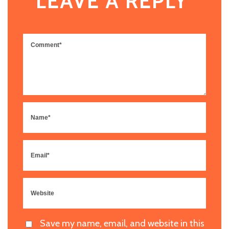
LEAVE A REPLY
Save my name, email, and website in this