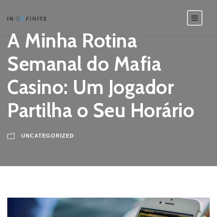
A Minha Rotina
Semanal do Mafia
Casino: Um Jogador
Partilha o Seu Horário
UNCATEGORIZED