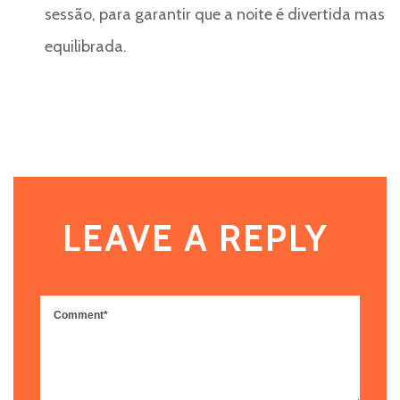
sessão, para garantir que a noite é divertida mas
equilibrada.
LEAVE A REPLY