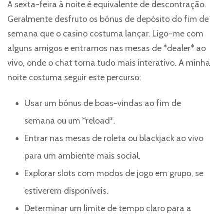
A sexta-feira à noite é equivalente de descontração.
Geralmente desfruto os bónus de depósito do fim de
semana que o casino costuma lançar. Ligo-me com
alguns amigos e entramos nas mesas de *dealer* ao
vivo, onde o chat torna tudo mais interativo. A minha
noite costuma seguir este percurso:
Usar um bónus de boas-vindas ao fim de
semana ou um *reload*.
Entrar nas mesas de roleta ou blackjack ao vivo
para um ambiente mais social.
Explorar slots com modos de jogo em grupo, se
estiverem disponíveis.
Determinar um limite de tempo claro para a