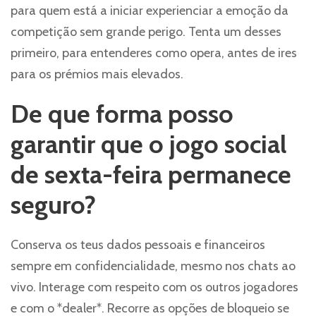
para quem está a iniciar experienciar a emoção da
competição sem grande perigo. Tenta um desses
primeiro, para entenderes como opera, antes de ires
para os prémios mais elevados.
De que forma posso
garantir que o jogo social
de sexta-feira permanece
seguro?
Conserva os teus dados pessoais e financeiros
sempre em confidencialidade, mesmo nos chats ao
vivo. Interage com respeito com os outros jogadores
e com o *dealer*. Recorre as opções de bloqueio se