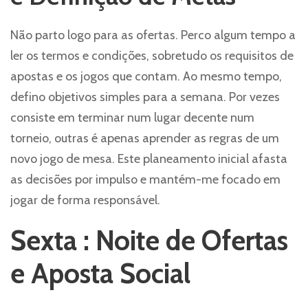
Não parto logo para as ofertas. Perco algum tempo a
ler os termos e condições, sobretudo os requisitos de
apostas e os jogos que contam. Ao mesmo tempo,
defino objetivos simples para a semana. Por vezes
consiste em terminar num lugar decente num
torneio, outras é apenas aprender as regras de um
novo jogo de mesa. Este planeamento inicial afasta
as decisões por impulso e mantém-me focado em
jogar de forma responsável.
Sexta : Noite de Ofertas
e Aposta Social