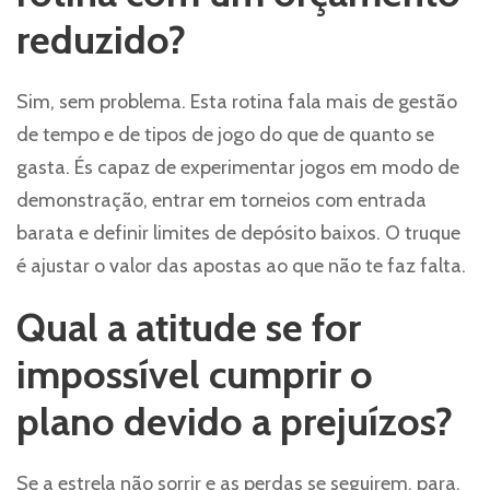
reduzido?
Sim, sem problema. Esta rotina fala mais de gestão
de tempo e de tipos de jogo do que de quanto se
gasta. És capaz de experimentar jogos em modo de
demonstração, entrar em torneios com entrada
barata e definir limites de depósito baixos. O truque
é ajustar o valor das apostas ao que não te faz falta.
Qual a atitude se for
impossível cumprir o
plano devido a prejuízos?
Se a estrela não sorrir e as perdas se seguirem, para.