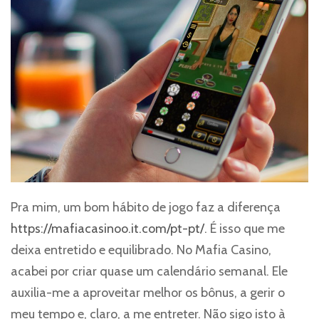
Pra mim, um bom hábito de jogo faz a diferença
https://mafiacasinoo.it.com/pt-pt/
. É isso que me
deixa entretido e equilibrado. No Mafia Casino,
acabei por criar quase um calendário semanal. Ele
auxilia-me a aproveitar melhor os bônus, a gerir o
meu tempo e, claro, a me entreter. Não sigo isto à