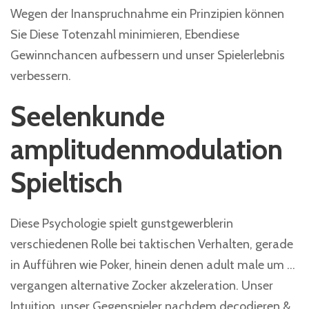
Wegen der Inanspruchnahme ein Prinzipien können
Sie Diese Totenzahl minimieren, Ebendiese
Gewinnchancen aufbessern und unser Spielerlebnis
verbessern.
Seelenkunde
amplitudenmodulation
Spieltisch
Diese Psychologie spielt gunstgewerblerin
verschiedenen Rolle bei taktischen Verhalten, gerade
in Aufführen wie Poker, hinein denen adult male um …
vergangen alternative Zocker akzeleration. Unser
Intuition, unser Gegenspieler nachdem decodieren &