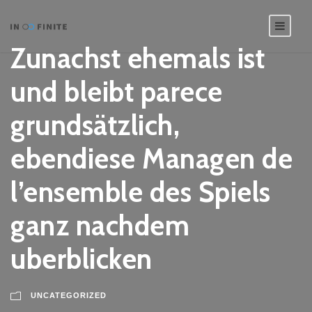
Zunachst ehemals ist
und bleibt parece
grundsätzlich,
ebendiese Managen de
l’ensemble des Spiels
ganz nachdem
uberblicken
UNCATEGORIZED